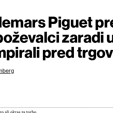
emars Piguet pr
boževalci zaradi u
pirali pred trgo
omberg
o ali okras za torbo