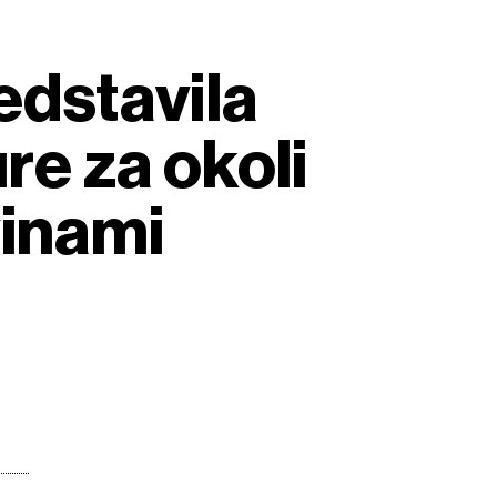
edstavila
re za okoli
vinami