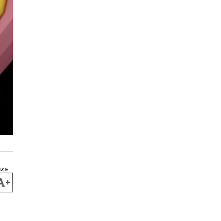
IZE
+