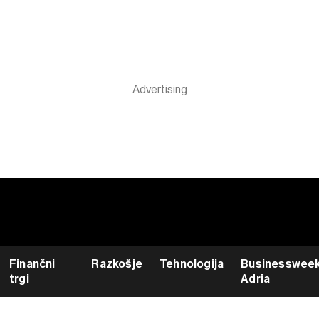
Finančni
Razkošje
Tehnologija
Businesswee
trgi
Adria