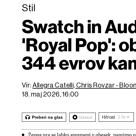
Stil
Swatch in Aud
'Royal Pop': o
344 evrov kam
Vir:
Allegra Catelli, Chris Rovzar - Blo
18. maj 2026, 16:00
Preberi na glas
Ustavi
Hitrost
Žepna ura se lahko spremeni v obesek, namizno ur