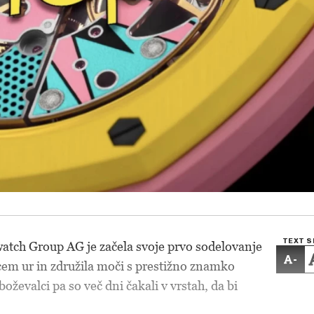
TEXT S
atch Group AG je začela svoje prvo sodelovanje
-
cem ur in združila moči s prestižno znamko
ževalci pa so več dni čakali v vrstah, da bi