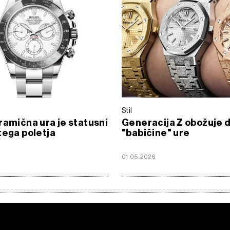
Stil
ramična ura je statusni
Generacija Z obožuje 
tega poletja
"babičine" ure
01.05.2026