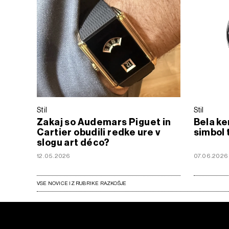
Stil
Stil
Zakaj so Audemars Piguet in
Bela ke
Cartier obudili redke ure v
simbol 
slogu art déco?
12.05.2026
07.06.2026
VSE NOVICE IZ RUBRIKE RAZKOŠJE