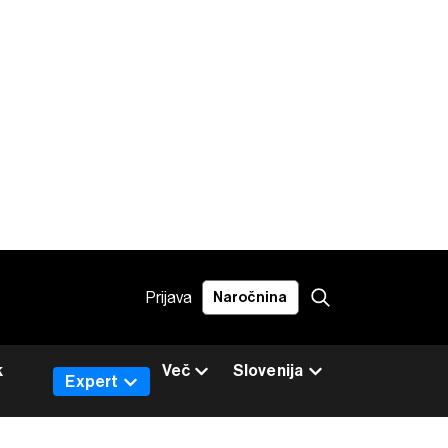
Prijava
Naročnina
k
Več
Slovenija
Expert