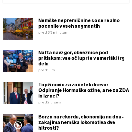
Nemške nepremičnine so se realno
pocenile v vseh segmentih
pred 33 minutami
Nafta navzgor, obveznice pod
pritiskom: vse oči uprte v ameriški trg
dela
pred 1 uro
Top 5 novic za začetek dneva:
Odpiranje Hormuške ožine, a ne za ZDA
in Izrael?
pred 2 urama
Borza na rekordu, ekonomija na dnu -
zakaj ima nemška lokomotiva dve
hitrosti?