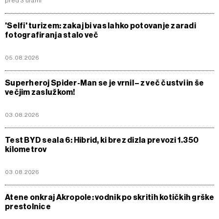
pred 3 urami
'Selfi' turizem: zakaj bi vas lahko potovanje zaradi
fotografiranja stalo več
05.08.2026
Superheroj Spider-Man se je vrnil – z več čustvi in še
večjim zaslužkom!
03.08.2026
Test BYD seala 6: Hibrid, ki brez dizla prevozi 1.350
kilometrov
03.08.2026
Atene onkraj Akropole: vodnik po skritih kotičkih grške
prestolnice