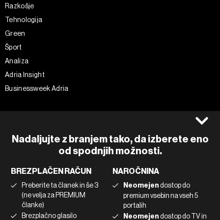
Razkošje
Tehnologija
Green
Šport
Analiza
Adria Insight
Businessweek Adria
Spremljajte nas
Splošni pogoji
Politika zasebnosti
Facebook
Nadaljujte z branjem tako, da izberete eno
Piškotki
Instagram
od spodnjih možnosti.
Impresum
Twitter
BREZPLAČEN RAČUN
NAROČNINA
Marketing
Linkedin
Preberite ta članek in še 3
Neomejen
dostop do
Uporaba umetne inteligence
Tiktok
(ne velja za PREMIUM
premium vsebin na vseh 5
članke)
portalih
Brezplačno glasilo
Neomejen
dostop do TV in