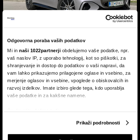
Odgovorna poraba vaših podatkov
Novi mercedes-benz GLC: Tvegana
Mi in
naši 1022partnerji
obdelujemo vaše podatke, npr.
elektrifikacija luksuza ali genialni
vaš naslov IP, z uporabo tehnologij, kot so piškotki, za
preboj?
shranjevanje in dostop do podatkov o vaši napravi, da
Petična znamka iz Stuttgarta z elektrificirano uspešnico
vam lahko prikazujemo prilagojene oglase in vsebino, za
napoveduje oster obrat v smeri pogonske alternative.
merjenje oglasov in vsebine, vpoglede o obiskovalcih in
razvoj izdelkov. Imate izbiro glede tega, kdo uporablja
vaše podatke in za kakšne namene.
Če dovolite, želimo tudi:
Zbirati informacije o vaši geografski lokaciji, ki so
Prikaži podrobnosti
lahko točni do nekaj metrov
Identificirati napravo z aktivnim preverjanjem
Xpeng P7+: Kitajec, ki govori kot
Novi jeep compass stavi na