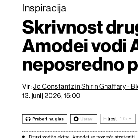
Inspiracija
Skrivnost dru
Amodei vodi A
neposredno p
Vir:
Jo Constantz in Shirin Ghaffary - 
13. junij 2026, 15:00
Preberi na glas
Ustavi
Hitrost
Drugi vodijo ekipe, Amodei se posveča strategiji