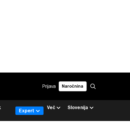
Prijava
Naročnina
k
Več
Slovenija
Expert