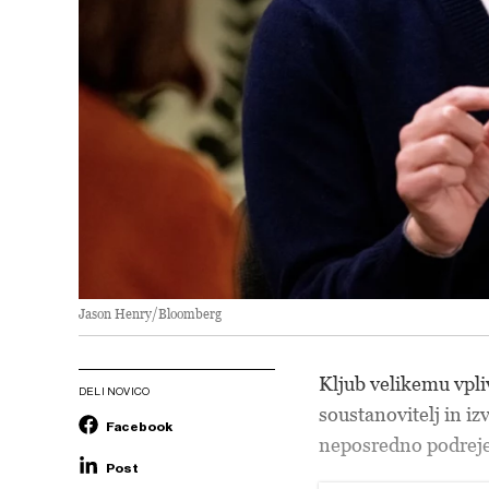
Jason Henry/Bloomberg
Kljub velikemu vpli
DELI NOVICO
soustanovitelj in iz
Facebook
neposredno podrej
Post