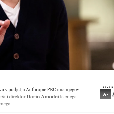
TEXT S
vu v podjetju Anthropic PBC ima njegov
-
vršni direktor
Dario Amodei
le enega
enega.