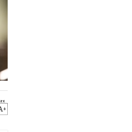
IZE
+