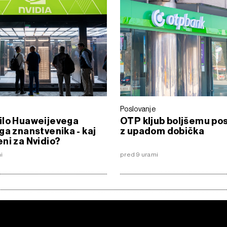
Poslovanje
ilo Huaweijevega
OTP kljub boljšemu po
ga znanstvenika - kaj
z upadom dobička
ni za Nvidio?
i
pred 9 urami