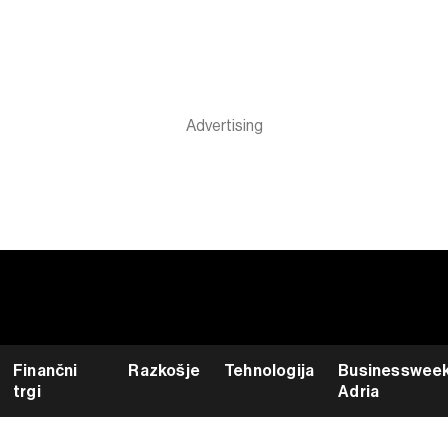
Finančni
Razkošje
Tehnologija
Businesswee
trgi
Adria