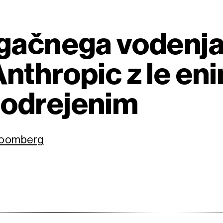
gačnega vodenja
nthropic z le en
odrejenim
Bloomberg