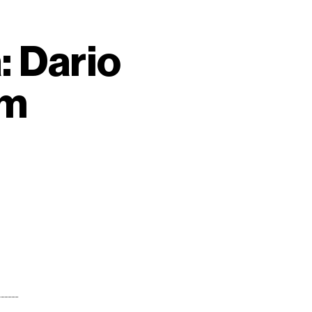
: Dario
im