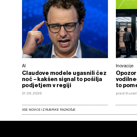
AI
Inovacije
Claudove modele ugasnili čez
Opozor
noč – kakšen signal to pošilja
vodilne
podjetjem v regiji
to pome
21.06.2026
pred 9 uram
VSE NOVICE IZ RUBRIKE RAZKOŠJE