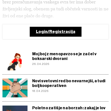
brez preračunavanja vsakega evra ter ima dober
življenjski slog, obenem pa tudi občutek varnosti in ne
živi od ene plače do druge.
Login/Registracija
Moj boj z menopavzo se je začel v
boksarski dvorani
26.04.2026
Novi svetovni red bo nevarnejši, a tudi
bolj kooperativen
18.04.2026
Poletno zatišje na borzah: zakaj je lov