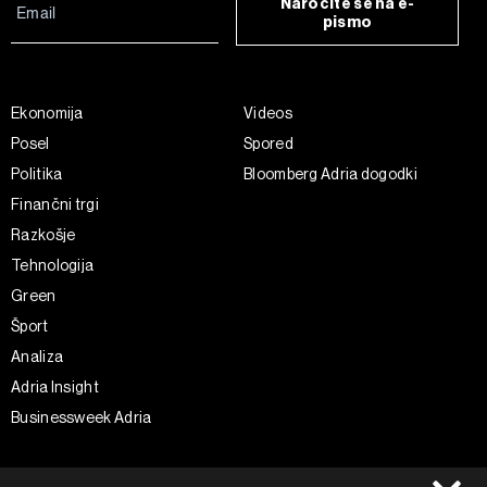
Naročite se na e-
pismo
Ekonomija
Videos
Posel
Spored
Politika
Bloomberg Adria dogodki
Finančni trgi
Razkošje
Tehnologija
Green
Šport
Analiza
Adria Insight
Businessweek Adria
Spremljajte nas
Splošni pogoji