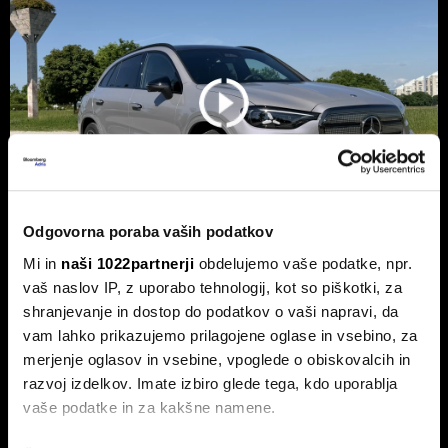
Odgovorna poraba vaših podatkov
Mi in
naši 1022partnerji
obdelujemo vaše podatke, npr.
Novi mercedes-benz GLC: Tvegana
vaš naslov IP, z uporabo tehnologij, kot so piškotki, za
elektrifikacija luksuza ali genialni
shranjevanje in dostop do podatkov o vaši napravi, da
vam lahko prikazujemo prilagojene oglase in vsebino, za
preboj?
merjenje oglasov in vsebine, vpoglede o obiskovalcih in
Petična znamka iz Stuttgarta z elektrificirano uspešnico
razvoj izdelkov. Imate izbiro glede tega, kdo uporablja
napoveduje oster obrat v smeri pogonske alternative.
vaše podatke in za kakšne namene.