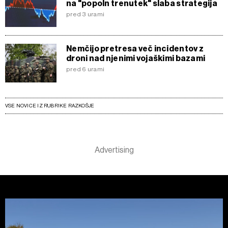
na "popoln trenutek" slaba strategija
pred 3 urami
Nemčijo pretresa več incidentov z
droni nad njenimi vojaškimi bazami
pred 6 urami
VSE NOVICE IZ RUBRIKE RAZKOŠJE