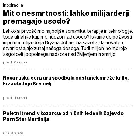
Inspiracija
Mit o nesmrtnosti: lahko milijarderji
premagajo usodo?
Lahko si privoščimo najboljše zdravnike, terapije in tehnologije,
toda ali lahko kupimo nadzor nad usodo? Iskanje dolgoživosti
in primer milijarderja Bryana Johnsona kažeta, da nekatere
stvari ostajajo zunaj našega dosega. Tudi milijoni ne morejo
zagotoviti popolnega nadzora nad življenjem in smrtjo.
pred 10 urami
Nova ruska cenzura spodbuja nastanek mreže knjig,
ki zaobidejo Kremelj
pred 14 urami
Poletni trendi v kozarcu: od hišnih ledenih čajev do
Porn Star Martinija
07.08.2026