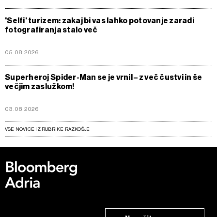
'Selfi' turizem: zakaj bi vas lahko potovanje zaradi
fotografiranja stalo več
05.08.2026
Superheroj Spider-Man se je vrnil – z več čustvi in še
večjim zaslužkom!
03.08.2026
VSE NOVICE IZ RUBRIKE RAZKOŠJE