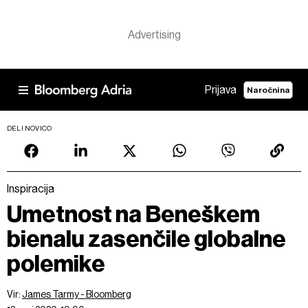
Prijava
Naročnina
DELI NOVICO
Inspiracija
Umetnost na Beneškem
bienalu zasenčile globalne
polemike
Vir:
James Tarmy - Bloomberg