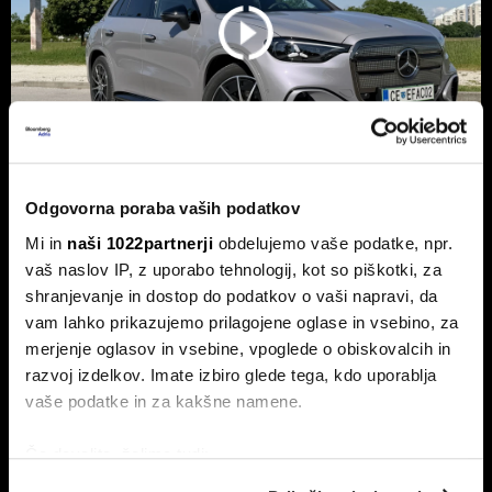
Odgovorna poraba vaših podatkov
Novi mercedes-benz GLC: Tvegana
Mi in
naši 1022partnerji
obdelujemo vaše podatke, npr.
elektrifikacija luksuza ali genialni
vaš naslov IP, z uporabo tehnologij, kot so piškotki, za
preboj?
shranjevanje in dostop do podatkov o vaši napravi, da
vam lahko prikazujemo prilagojene oglase in vsebino, za
Petična znamka iz Stuttgarta z elektrificirano uspešnico
napoveduje oster obrat v smeri pogonske alternative.
merjenje oglasov in vsebine, vpoglede o obiskovalcih in
razvoj izdelkov. Imate izbiro glede tega, kdo uporablja
vaše podatke in za kakšne namene.
Če dovolite, želimo tudi:
Zbirati informacije o vaši geografski lokaciji, ki so