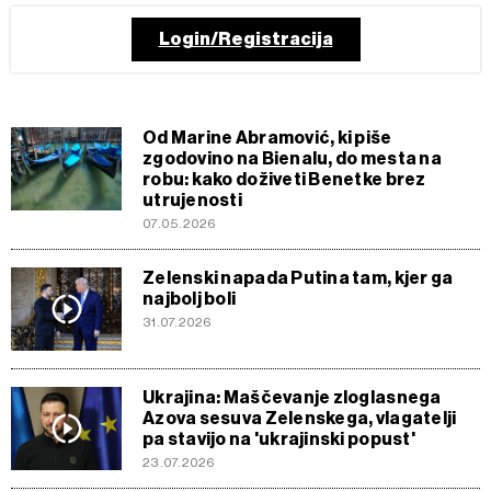
Login/Registracija
Od Marine Abramović, ki piše
zgodovino na Bienalu, do mesta na
robu: kako doživeti Benetke brez
utrujenosti
07.05.2026
Zelenski napada Putina tam, kjer ga
najbolj boli
31.07.2026
Ukrajina: Maščevanje zloglasnega
Azova sesuva Zelenskega, vlagatelji
pa stavijo na 'ukrajinski popust'
23.07.2026