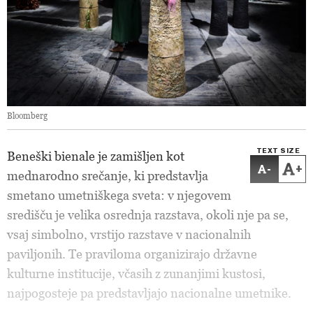
Bloomberg
TEXT SIZE
Beneški bienale je zamišljen kot
-
+
mednarodno srečanje, ki predstavlja
smetano umetniškega sveta: v njegovem
središču je velika osrednja razstava, okoli nje pa se,
vsaj simbolno, vrstijo razstave v nacionalnih
paviljonih. Te praviloma organizirajo državne
kulturne institucije, včasih z zunanjimi kustosi,
najpogosteje pa predstavljajo nacionalne umetnike.