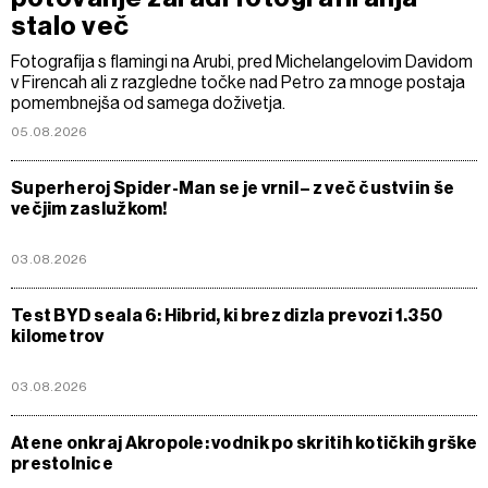
stalo več
Fotografija s flamingi na Arubi, pred Michelangelovim Davidom
v Firencah ali z razgledne točke nad Petro za mnoge postaja
pomembnejša od samega doživetja.
05.08.2026
Superheroj Spider-Man se je vrnil – z več čustvi in še
večjim zaslužkom!
03.08.2026
Test BYD seala 6: Hibrid, ki brez dizla prevozi 1.350
kilometrov
03.08.2026
Atene onkraj Akropole: vodnik po skritih kotičkih grške
prestolnice