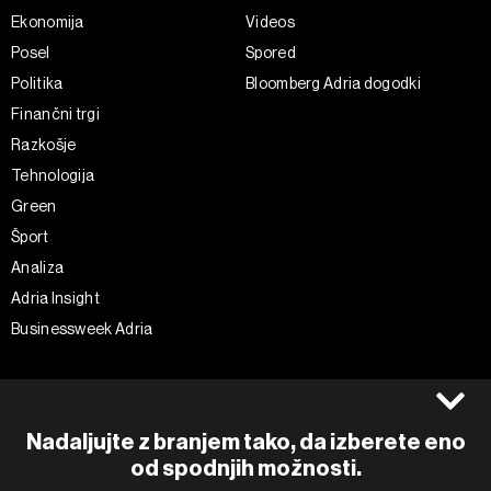
Ekonomija
Videos
Posel
Spored
Politika
Bloomberg Adria dogodki
Finančni trgi
Razkošje
Tehnologija
Green
Šport
Analiza
Adria Insight
Businessweek Adria
Spremljajte nas
Splošni pogoji
Politika zasebnosti
Facebook
Nadaljujte z branjem tako, da izberete eno
Piškotki
Instagram
od spodnjih možnosti.
Impresum
Twitter