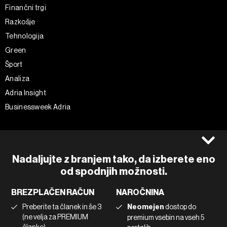
Finančni trgi
Razkošje
Tehnologija
Green
Šport
Analiza
Adria Insight
Businessweek Adria
Spremljajte nas
Splošni pogoji
Politika zasebnosti
Facebook
Nadaljujte z branjem tako, da izberete eno
Piškotki
Instagram
od spodnjih možnosti.
Impresum
Twitter
BREZPLAČEN RAČUN
NAROČNINA
Marketing
Linkedin
Preberite ta članek in še 3
Neomejen
dostop do
Uporaba umetne inteligence
Tiktok
(ne velja za PREMIUM
premium vsebin na vseh 5