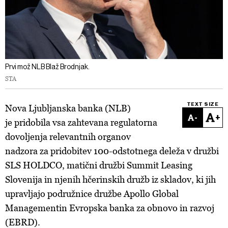
Prvi mož NLB Blaž Brodnjak.
STA
TEXT SIZE
Nova Ljubljanska banka (NLB)
-
+
je pridobila vsa zahtevana regulatorna
dovoljenja relevantnih organov
nadzora za pridobitev 100-odstotnega deleža v družbi
SLS HOLDCO, matični družbi Summit Leasing
Slovenija in njenih hčerinskih družb iz skladov, ki jih
upravljajo podružnice družbe Apollo Global
Managementin Evropska banka za obnovo in razvoj
(EBRD).