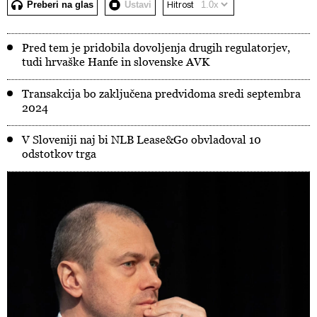
Preberi na glas
Ustavi
Hitrost
Pred tem je pridobila dovoljenja drugih regulatorjev,
tudi hrvaške Hanfe in slovenske AVK
Transakcija bo zaključena predvidoma sredi septembra
2024
V Sloveniji naj bi NLB Lease&Go obvladoval 10
odstotkov trga