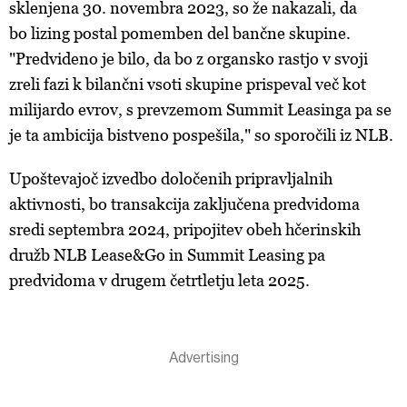
sklenjena 30. novembra 2023, so že nakazali, da
bo lizing postal pomemben del bančne skupine.
"Predvideno je bilo, da bo z organsko rastjo v svoji
zreli fazi k bilančni vsoti skupine prispeval več kot
milijardo evrov, s prevzemom Summit Leasinga pa se
je ta ambicija bistveno pospešila," so sporočili iz NLB.
Upoštevajoč izvedbo določenih pripravljalnih
aktivnosti, bo transakcija zaključena predvidoma
sredi septembra 2024, pripojitev obeh hčerinskih
družb NLB Lease&Go in Summit Leasing pa
predvidoma v drugem četrtletju leta 2025.