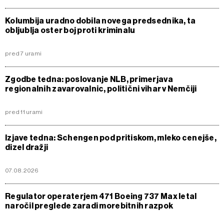
Kolumbija uradno dobila novega predsednika, ta
obljublja oster boj proti kriminalu
pred 7 urami
Zgodbe tedna: poslovanje NLB, primerjava
regionalnih zavarovalnic, politični vihar v Nemčiji
pred 11 urami
Izjave tedna: Schengen pod pritiskom, mleko cenejše,
dizel dražji
07.08.2026
Regulator operaterjem 471 Boeing 737 Max letal
naročil preglede zaradi morebitnih razpok