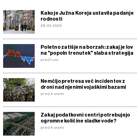
Kako je Južna Koreja ustavila padanje
rodnosti
28.02.2026
Poletno zatišje na borzah: zakaj je lov
na "popoln trenutek" slaba strategija
pred 1 uro
Nemčijo pretresa več incidentov z
droni nad njenimi vojaškimi bazami
pred 4 urami
Zakaj podatkovni centri potrebujejo
ogromne količine sladke vode?
pred 4 urami