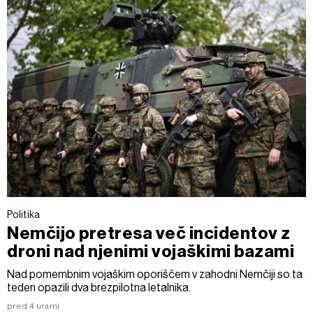
Politika
Nemčijo pretresa več incidentov z
droni nad njenimi vojaškimi bazami
Nad pomembnim vojaškim oporiščem v zahodni Nemčiji so ta
teden opazili dva brezpilotna letalnika.
pred 4 urami