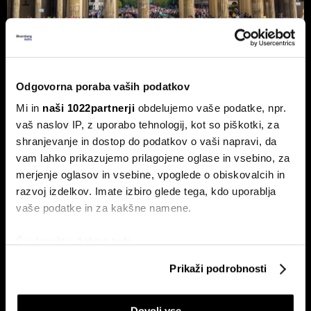
Nemčija voli: Zgodovinsko zmago
Odgovorna poraba vaših podatkov
AfD in potop Merza lahko prepreči le
Mi in
naši 1022partnerji
obdelujemo vaše podatke, npr.
'slovenski scenarij'
vaš naslov IP, z uporabo tehnologij, kot so piškotki, za
Septembra v Saški-Anhalt, Berlinu in Mecklenburg-
shranjevanje in dostop do podatkov o vaši napravi, da
Predpomorjanski deželne volitve, ki bodo podale oceno
Merzeve vlade.
vam lahko prikazujemo prilagojene oglase in vsebino, za
merjenje oglasov in vsebine, vpoglede o obiskovalcih in
razvoj izdelkov. Imate izbiro glede tega, kdo uporablja
vaše podatke in za kakšne namene.
Če dovolite, želimo tudi:
Zbirati informacije o vaši geografski lokaciji, ki so
Prikaži podrobnosti
lahko točni do nekaj metrov
Identificirati napravo z aktivnim preverjanjem
Ceuta maje Schengen;
Pred vmesnimi volitvami v ZDA:
Dovoli vse
lastnosti (odčitavanje prstnih odtisov)