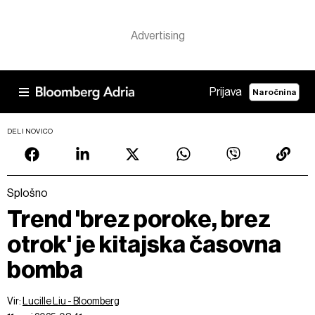
Prijava
Naročnina
DELI NOVICO
Splošno
Trend 'brez poroke, brez
otrok' je kitajska časovna
bomba
Vir:
Lucille Liu - Bloomberg