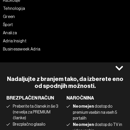
Razkošje
Tehnologija
Green
Šport
Analiza
Adria Insight
Businessweek Adria
Spremljajte nas
Splošni pogoji
Politika zasebnosti
Facebook
Nadaljujte z branjem tako, da izberete eno
Piškotki
Instagram
od spodnjih možnosti.
Impresum
Twitter
BREZPLAČEN RAČUN
NAROČNINA
Marketing
Linkedin
Preberite ta članek in še 3
Neomejen
dostop do
Uporaba umetne inteligence
Tiktok
(ne velja za PREMIUM
premium vsebin na vseh 5
članke)
portalih
Brezplačno glasilo
Neomejen
dostop do TV in
©2022 - 2026 Bloomberg L.P. All Rights Reserved. BLOOMBERG and