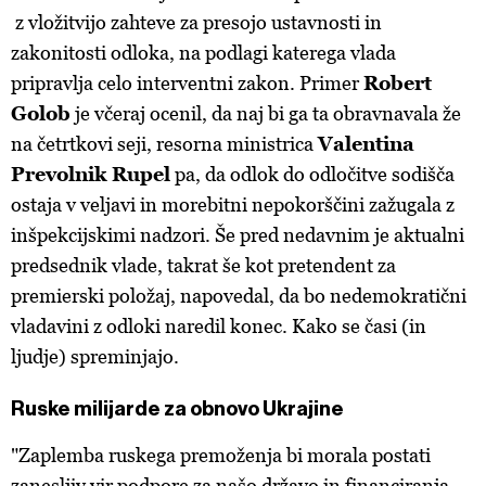
z vložitvijo zahteve
za
presojo ustavnosti in
zakonitosti odloka, na podlagi katerega vlada
pripravlja celo interventni zakon. Primer
Robert
Golob
je včeraj ocenil, da naj bi ga ta obravnavala že
na četrtkovi seji, resorna ministrica
Valentina
Prevolnik Rupel
pa, da odlok do odločitve sodišča
ostaja v veljavi in morebitni nepokorščini zažugala z
inšpekcijskimi nadzori. Še pred nedavnim je aktualni
predsednik vlade, takrat še kot pretendent za
premierski položaj, napovedal, da bo nedemokratični
vladavini z odloki naredil konec. Kako se časi (in
ljudje) spreminjajo.
Ruske milijarde za obnovo Ukrajine
"Zaplemba ruskega premoženja bi morala postati
zanesljiv vir podpore za našo državo in financiranja