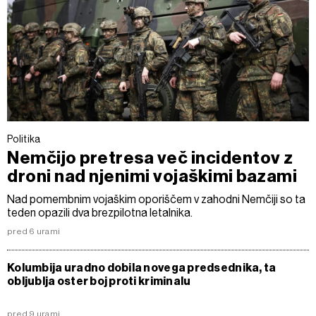
Politika
Nemčijo pretresa več incidentov z
droni nad njenimi vojaškimi bazami
Nad pomembnim vojaškim oporiščem v zahodni Nemčiji so ta
teden opazili dva brezpilotna letalnika.
pred 6 urami
Kolumbija uradno dobila novega predsednika, ta
obljublja oster boj proti kriminalu
pred 9 urami