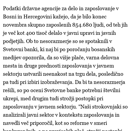
Podatki državne agencije za delo in zaposlovanje v
Bosni in Hercegovini kažejo, da je bilo konec
novembra skupno zaposlenih 854.680 ljudi, od teh jih
je več kot 400 tisoč delalo v javni upravi in javnih
podjetjih. Ob to nesorazmerje so se spotaknili v
Svetovni banki, ki naj bi po poročanju bosanskih
medijev opozorila, da so višje plače, varna delovna
mesta in druge prednosti zaposlovanja v javnem
sektorju ustvarili neenakost na trgu dela, posledično
pa tudi pri izbiri izobraževanja. Da bi ta nesorazmerja
rešili, so po oceni Svetovne banke potrebni številni
ukrepi, med drugim tudi strožji postopki pri
zaposlovanju v javnem sektorju. "Naši strokovnjaki so
analizirali javni sektor v kontekstu zaposlovanja in
navedli več priporočil, kot so reforme v smeri