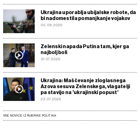
Ukrajina uporablja ubijalske robote, da
bi nadomestila pomanjkanje vojakov
05.08.2026
Zelenski napada Putina tam, kjer ga
najbolj boli
31.07.2026
Ukrajina: Maščevanje zloglasnega
Azova sesuva Zelenskega, vlagatelji
pa stavijo na 'ukrajinski popust'
23.07.2026
VSE NOVICE IZ RUBRIKE POLITIKA