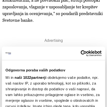
konkurenčnih, a ne previsokih plač, strožji postopki
zaposlovanja, vlaganje v usposabljanje ter krepitev
upravljanja in ocenjevanja," so poudarili predstavniki
Svetovne banke.
Najbolj brano
Odgovorna poraba vaših podatkov
Analiza BBA: Plače v Srbiji in S. Makedoniji se počasi
približujejo slovenskim
Mi in
naši 1022partnerji
obdelujemo vaše podatke, npr.
vaš naslov IP, z uporabo tehnologij, kot so piškotki, za
Ocene analitikov: Kako visoke bodo dividende
shranjevanje in dostop do podatkov o vaši napravi, da
vam lahko prikazujemo prilagojene oglase in vsebino, za
slovenskih blue chipov?
merjenje oglasov in vsebine, vpoglede o obiskovalcih in
razvoj izdelkov. Imate izbiro glede tega, kdo uporablja
Boštjan Skalar, GOIS: 'Cilj obrambne industrije je