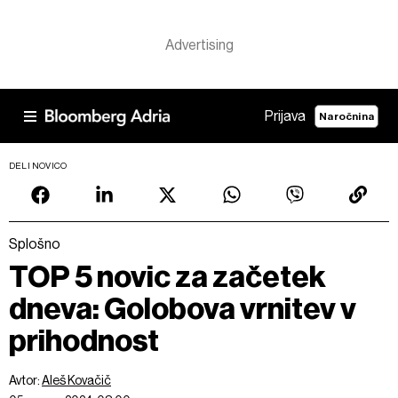
Prijava
Naročnina
DELI NOVICO
Splošno
TOP 5 novic za začetek
dneva: Golobova vrnitev v
prihodnost
Avtor:
Aleš Kovačič