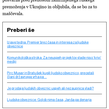
premoženja v Ukrajino in obljubila, da se bo za to
maščevala.
Preberi še
Izjave tedna: Premier brez časa in interesa za ljudske
obveznice
Komunikološka stroka: Za neuspeh projektov vlade niso ‘krivi’
mediji
Pirc Musar in Bratušek kupili ljudsko obveznico, preostali
člani državnega vrha pa ...
Je prodaja ljudskih obveznic uspeh ali nezaupnica vladi?
Ljudske obveznice: Golob nima časa, Janša pa denarja