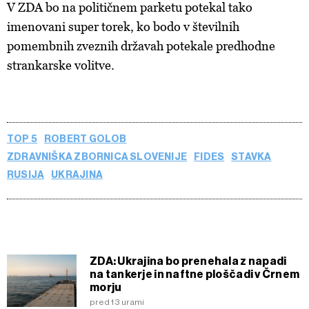
V ZDA bo na političnem parketu potekal tako
kliknete možnost »Prikaži podrobnosti«. Privolitev lahko
kadar koli prekličete brez kakršnih koli posledic.
imenovani super torek, ko bodo v številnih
pomembnih zveznih državah potekale predhodne
strankarske volitve.
TOP 5
ROBERT GOLOB
ZDRAVNIŠKA ZBORNICA SLOVENIJE
FIDES
STAVKA
RUSIJA
UKRAJINA
ZDA: Ukrajina bo prenehala z napadi
na tankerje in naftne ploščadi v Črnem
morju
pred 13 urami