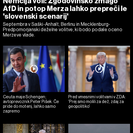
Nemčija voli: Zgodovinsko zmago
AfD in potop Merza lahko prepreči le
'slovenski scenarij'
Septembra v Saški-Anhalt, Berlinu in Mecklenburg-
Predpomorjanski deželne volitve, ki bodo podale oceno
Merzeve vlade.
Ceuta maje Schengen;
Pred vmesnimi volitvami v ZDA:
avtoprevoznik Peter Pišek: Če
'Prej smo molili za dež, zdaj za
pride do motenj, lahko samo
geopolitiko'
zapremo