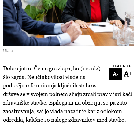
Ukom
TEXT SIZE
Dobro jutro. Če ne gre zlepa, bo (morda)
-
+
šlo zgrda. Neučinkovitost vlade na
področju reformiranja ključnih stebrov
države se v svojem polnem sijaju zrcali prav v jari kači
zdravniške stavke. Epiloga ni na obzorju, so pa zato
zaostrovanja, saj je vlada nazadnje kar z odlokom
odredila, kakšne so naloge zdravnikov med stavko.