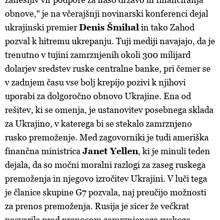
obnove," je na včerajšnji novinarski konferenci dejal
ukrajinski premier
Denis Šmihal
in tako Zahod
pozval k hitremu ukrepanju. Tuji mediji navajajo, da je
trenutno v tujini zamrznjenih okoli 300 milijard
dolarjev sredstev ruske centralne banke, pri čemer se
v zadnjem času vse bolj krepijo pozivi k njihovi
uporabi za dolgoročno obnovo Ukrajine. Ena od
rešitev, ki se omenja, je ustanovitev posebnega sklada
za Ukrajino, v katerega bi se stekalo zamrznjeno
rusko premoženje. Med zagovorniki je tudi ameriška
finančna ministrica
Janet Yellen
, ki je minuli teden
dejala, da so močni moralni razlogi za zaseg ruskega
premoženja in njegovo izročitev Ukrajini. V luči tega
je članice skupine G7 pozvala, naj preučijo možnosti
za prenos premoženja. Rusija je sicer že večkrat
posvarila pred prenosom zamrznjenega ruskega