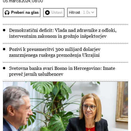
05. marca 2024, 08:00
Preberi na glas
Ustavi
Hitrost
Demokratični deficit: Vlada nad zdravnike z odloki,
interventnim zakonom in grožnjo inšpektorjev
Pozivi k preusmeritvi 300 milijard dolarjev
zamrznjenega ruskega premoženja Ukrajini
Svetovna banka svari Bosno in Hercegovino: Imate
preveč javnih uslužbencev