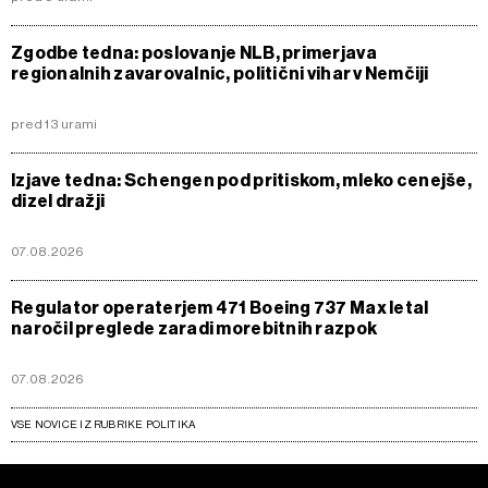
Zgodbe tedna: poslovanje NLB, primerjava
regionalnih zavarovalnic, politični vihar v Nemčiji
pred 13 urami
Izjave tedna: Schengen pod pritiskom, mleko cenejše,
dizel dražji
07.08.2026
Regulator operaterjem 471 Boeing 737 Max letal
naročil preglede zaradi morebitnih razpok
07.08.2026
VSE NOVICE IZ RUBRIKE POLITIKA