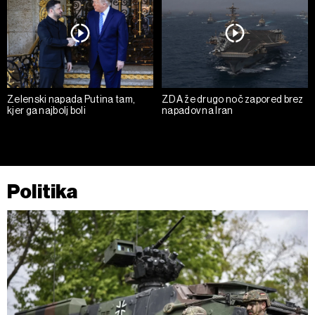
Zelenski napada Putina tam,
ZDA že drugo noč zapored brez
kjer ga najbolj boli
napadov na Iran
Politika