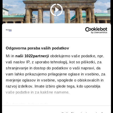
Odgovorna poraba vaših podatkov
Nemčija voli: Zgodovinsko zmago
Mi in
naši 1022partnerji
obdelujemo vaše podatke, npr.
vaš naslov IP, z uporabo tehnologij, kot so piškotki, za
AfD in potop Merza lahko prepreči le
shranjevanje in dostop do podatkov o vaši napravi, da
'slovenski scenarij'
vam lahko prikazujemo prilagojene oglase in vsebino, za
Septembra v Saški-Anhalt, Berlinu in Mecklenburg-
merjenje oglasov in vsebine, vpoglede o obiskovalcih in
Predpomorjanski deželne volitve, ki bodo podale oceno
Merzeve vlade.
razvoj izdelkov. Imate izbiro glede tega, kdo uporablja
vaše podatke in za kakšne namene.
Če dovolite, želimo tudi:
Zbirati informacije o vaši geografski lokaciji, ki so