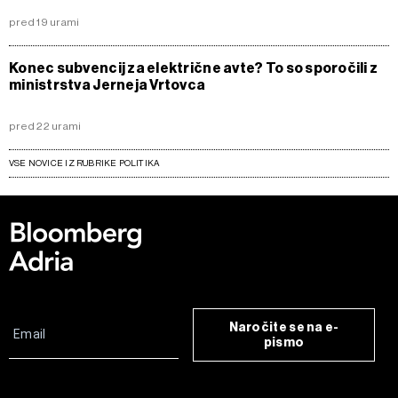
pred 19 urami
Konec subvencij za električne avte? To so sporočili z
ministrstva Jerneja Vrtovca
pred 22 urami
VSE NOVICE IZ RUBRIKE POLITIKA
Naročite se na e-
pismo