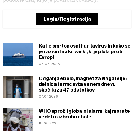
Login/Registracija
Kaj je smrtonosni hantavirus in kako se
je razširil na križarki, ki je plula proti
Evropi
05.05.2026
Odganja ebolo, magnet za vlagatelje:
delnica farmcevta v enem dnevu
skočila za 47 odstotkov
07.07.2026
WHO sprožil globalni alarm: kaj morate
vedeti o izbruhu ebole
18.05.2026