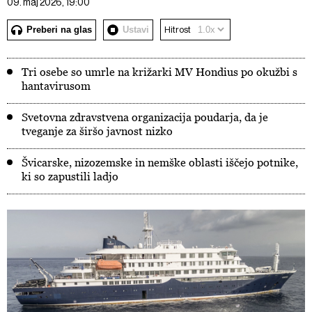
09. maj 2026, 19:00
Preberi na glas
Ustavi
Hitrost
Tri osebe so umrle na križarki MV Hondius po okužbi s
hantavirusom
Svetovna zdravstvena organizacija poudarja, da je
tveganje za širšo javnost nizko
Švicarske, nizozemske in nemške oblasti iščejo potnike,
ki so zapustili ladjo