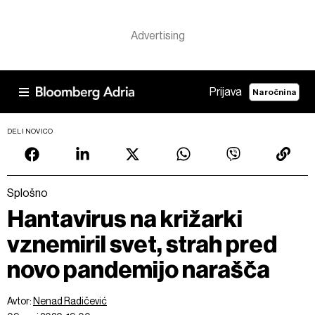
Prijava
Naročnina
DELI NOVICO
Splošno
Hantavirus na križarki
vznemiril svet, strah pred
novo pandemijo narašča
Avtor:
Nenad Radičević