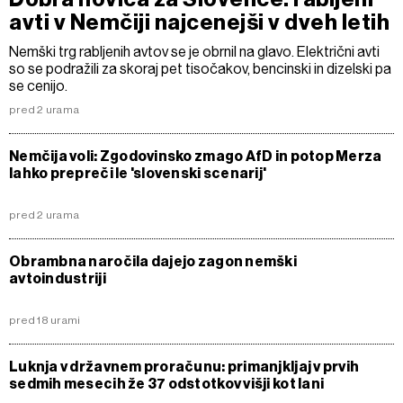
avti v Nemčiji najcenejši v dveh letih
Nemški trg rabljenih avtov se je obrnil na glavo. Električni avti
so se podražili za skoraj pet tisočakov, bencinski in dizelski pa
se cenijo.
pred 2 urama
Nemčija voli: Zgodovinsko zmago AfD in potop Merza
lahko prepreči le 'slovenski scenarij'
pred 2 urama
Obrambna naročila dajejo zagon nemški
avtoindustriji
pred 18 urami
Luknja v državnem proračunu: primanjkljaj v prvih
sedmih mesecih že 37 odstotkov višji kot lani