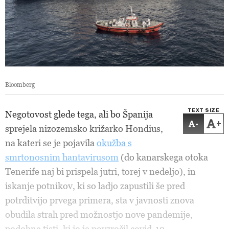
Bloomberg
TEXT SIZE
Negotovost glede tega, ali bo Španija
-
+
sprejela nizozemsko križarko Hondius,
na kateri se je pojavila
okužba s
smrtonosnim hantavirusom
(do kanarskega otoka
Tenerife naj bi prispela jutri, torej v nedeljo), in
iskanje potnikov, ki so ladjo zapustili še pred
potrditvijo prvega primera, sta v javnosti znova
obudila strah pred možnostjo nove pandemije,
podobne tisti, ki jo je povzročil covid-19.