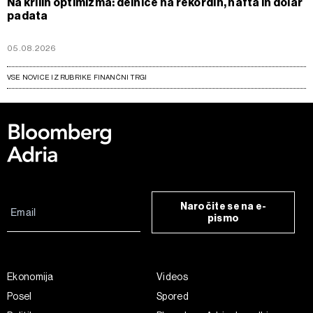
Na krilih optimizma: delnice na rekordih, nafta in dolar
padata
05.08.2026
VSE NOVICE IZ RUBRIKE FINANČNI TRGI
Naročite se na e-
pismo
Ekonomija
Videos
Posel
Spored