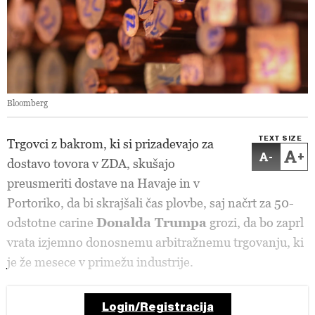
Bloomberg
TEXT SIZE
Trgovci z bakrom, ki si prizadevajo za
-
+
dostavo tovora v ZDA, skušajo
preusmeriti dostave na Havaje in v
Portoriko, da bi skrajšali čas plovbe, saj načrt za 50-
odstotne carine
Donalda Trumpa
grozi, da bo zaprl
vrata izjemno donosnemu arbitražnemu trgovanju, ki
je že mesece v primežu industrije.
Login/Registracija