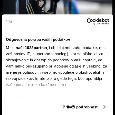
Od kod prihaja dizel v Slovenijo in ali
Odgovorna poraba vaših podatkov
bo cena še naprej rasla
Mi in
naši 1022partnerji
obdelujemo vaše podatke, npr.
Od začetka leta se je sod surove nafte brent podražil za
vaš naslov IP, z uporabo tehnologij, kot so piškotki, za
več kot 30 odstotkov. A potrošniki na bencinskih črpalkah
shranjevanje in dostop do podatkov o vaši napravi, da
ne kupujejo surove nafte, temveč njihove derivate.
vam lahko prikazujemo prilagojene oglase in vsebino, za
merjenje oglasov in vsebine, vpoglede o obiskovalcih in
razvoj izdelkov. Imate izbiro glede tega, kdo uporablja
vaše podatke in za kakšne namene.
Če dovolite, želimo tudi:
Zbirati informacije o vaši geografski lokaciji, ki so
Prikaži podrobnosti
lahko točni do nekaj metrov
Nas čaka draga kurilna sezona?
Bi lahko v Sloveniji zmanjkalo