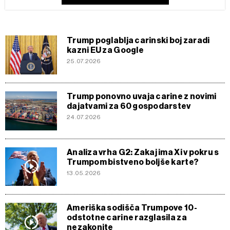
Trump poglablja carinski boj zaradi
kazni EU za Google
25.07.2026
Trump ponovno uvaja carine z novimi
dajatvami za 60 gospodarstev
24.07.2026
Analiza vrha G2: Zakaj ima Xi v pokru s
Trumpom bistveno boljše karte?
13.05.2026
Ameriška sodišča Trumpove 10-
odstotne carine razglasila za
nezakonite