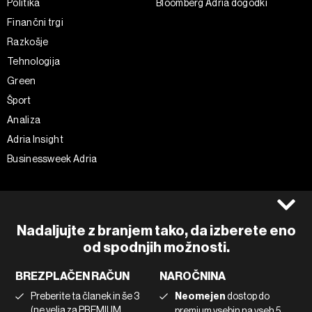
Politika
Bloomberg Adria dogodki
Finančni trgi
Razkošje
Tehnologija
Green
Šport
Analiza
Adria Insight
Businessweek Adria
Spremljajte nas
Splošni pogoji
Politika zasebnosti
Facebook
Nadaljujte z branjem tako, da izberete eno
Piškotki
Instagram
od spodnjih možnosti.
Impresum
Twitter
BREZPLAČEN RAČUN
NAROČNINA
Marketing
Linkedin
Preberite ta članek in še 3
Neomejen
dostop do
Uporaba umetne inteligence
Tiktok
(ne velja za PREMIUM
premium vsebin na vseh 5