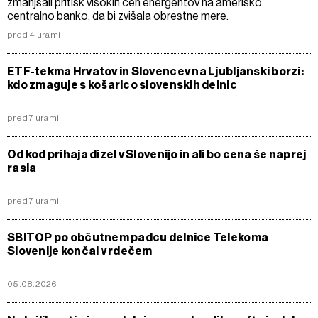
zmanjšali pritisk visokih cen energentov na ameriško
centralno banko, da bi zvišala obrestne mere.
pred 4 urami
ETF-tekma Hrvatov in Slovencev na Ljubljanski borzi:
kdo zmaguje s košarico slovenskih delnic
pred 7 urami
Od kod prihaja dizel v Slovenijo in ali bo cena še naprej
rasla
pred 7 urami
SBITOP po občutnem padcu delnice Telekoma
Slovenije končal v rdečem
05.08.2026