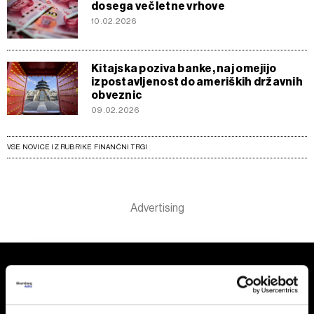
10.02.2026
Kitajska poziva banke, naj omejijo
izpostavljenost do ameriških državnih
obveznic
09.02.2026
VSE NOVICE IZ RUBRIKE FINANČNI TRGI
Odgovorna poraba vaših podatkov
Mi in
naši 1022partnerji
obdelujemo vaše podatke, npr.