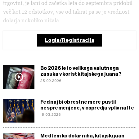
več kot 12 odstotkov, vse od takrat pa se je vrednost
dolarja nekoliko nižala.
Login/Registracija
Bo 2026 leto velikega valutnega
zasuka v korist kitajskega juana?
25.02.2026
Fed naj bi obrestne mere pustil
nespremenjene, v ospredju vpliv nafte
18.03.2026
Medtem ko dolar niha, kitajski juan
dosega večletne vrhove