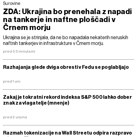
ZDA: Ukrajina bo prenehala z napadi
na tankerje in naftne ploščadi v
Črnem morju
Ukrajina se je strinjala, da ne bo napadala nekaterih neruskih
naftnih tankerjev in infrastrukture v Črnem morju.
pred 53 minutami
Razhajanja glede dviga obresti v Fedu se poglabljajo
pred 1 uro
Zakaj je tokratni rekord indeksa S&P 500 lahko dober
znak za vlagatelje (mnenje)
pred 2 urama
Razmah tokenizacije na Wall Streetu odpira razpravo
o tveganjih