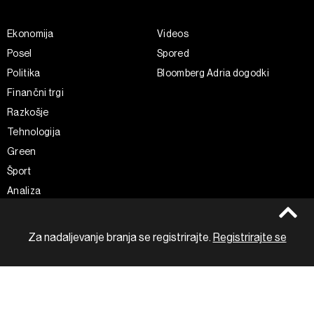
Ekonomija
Videos
Posel
Spored
Politika
Bloomberg Adria dogodki
Finančni trgi
Razkošje
Tehnologija
Green
Šport
Analiza
Za nadaljevanje branja se registrirajte.
Registrirajte se
Adria Insight
Businessweek Adria
Spremljajte nas
Splošni pogoji
Politika zasebnosti
Facebook
Piškotki
Instagram