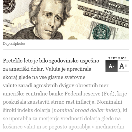
Depositphotos
TEXT SIZE
Preteklo leto je bilo zgodovinsko uspešno
-
+
za ameriški dolar. Valuta je apreciirala
skoraj glede na vse glavne svetovne
valute zaradi agresivnih dvigov obrestnih mer
ameriške centralne banke Federal reserve (Fed), ki je
poskušala zaustaviti strmo rast inflacije. Nominalni
široki indeks dolarja (
nominal broad dollar index
), ki
se uporablja za merjenje vrednosti dolarja glede na
košarico valut in se pogosto uporablja v mednarodni
trgovini, je lani od začetka leta do septembra pridobil