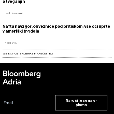
pred 14 urami
Nafta navzgor, obveznice pod pritiskom: vse oči uprte
v ameriški trg dela
07.08.2026
VSE NOVICE IZ RUBRIKE FINANČNI TRGI
Naročite se na e-
pismo