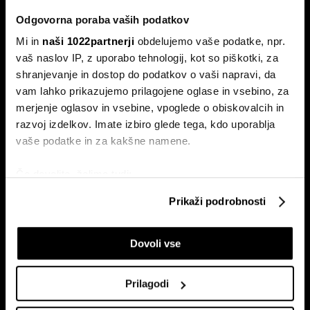
vaš naslov IP, z uporabo tehnologij, kot so piškotki, za
shranjevanje in dostop do podatkov o vaši napravi, da
vam lahko prikazujemo prilagojene oglase in vsebino, za
merjenje oglasov in vsebine, vpoglede o obiskovalcih in
razvoj izdelkov. Imate izbiro glede tega, kdo uporablja
vaše podatke in za kakšne namene.
Če dovolite, želimo tudi:
Zbirati informacije o vaši geografski lokaciji, ki so
Prikaži podrobnosti
lahko točni do nekaj metrov
Identificirati napravo z aktivnim preverjanjem
Od kod prihaja dizel v Slovenijo in ali
Dovoli vse
lastnosti (odčitavanje prstnih odtisov)
bo cena še naprej rasla
Poglejte si še, kako se obdelujejo vaši osebni podatki in
Od začetka leta se je sod surove nafte brent podražil za
več kot 30 odstotkov. A potrošniki na bencinskih črpalkah
nastavite svoje preference v
razdelku o podrobnostih
.
Prilagodi
ne kupujejo surove nafte, temveč njihove derivate.
Lahko spremenite ali odstranite vaše dovoljenje kadarkoli
iz Izjave o piškotkih.
Zavrni
Skupni upravljavci obdelave so HD-WIN ARENA SPORT