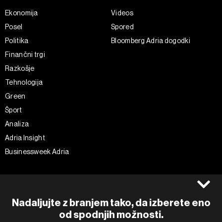
Ekonomija
Videos
Posel
Spored
Politika
Bloomberg Adria dogodki
Finančni trgi
Razkošje
Tehnologija
Green
Šport
Analiza
Adria Insight
Businessweek Adria
Spremljajte nas
Splošni pogoji
Politika zasebnosti
Facebook
Nadaljujte z branjem tako, da izberete eno
Piškotki
Instagram
od spodnjih možnosti.