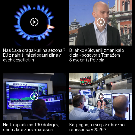
Nas čaka draga kurilna sezona?
Bi lahko v Sloveniji zmanjkalo
EU z najnižjimi zalogami plina v
dizla - pogovor s Tomažem
dveh desetletjih
Slavcem iz Petrola
Nafta upadla pod 90 dolarjev,
Kaj poganja evropsko borzno
cena zlata znova narašča
renesanso v 2026?