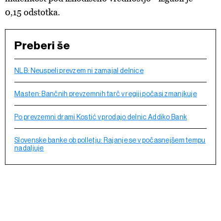
0,15 odstotka.
Preberi še
NLB: Neuspeli prevzem ni zamajal delnice
Masten: Bančnih prevzemnih tarč v regiji počasi zmanjkuje
Po prevzemni drami Kostić v prodajo delnic Addiko Bank
Slovenske banke ob polletju: Rajanje se v počasnejšem tempu
nadaljuje