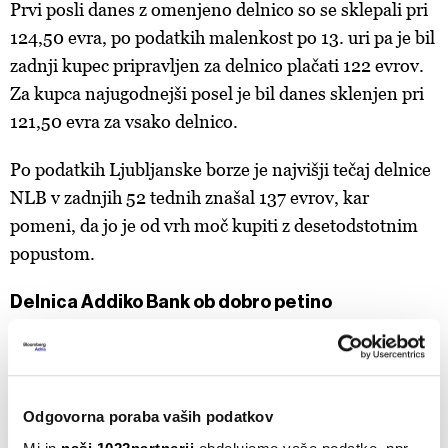
Prvi posli danes z omenjeno delnico so se sklepali pri
124,50 evra, po podatkih malenkost po 13. uri pa je bil
zadnji kupec pripravljen za delnico plačati 122 evrov.
Za kupca najugodnejši posel je bil danes sklenjen pri
121,50 evra za vsako delnico.
Po podatkih Ljubljanske borze je najvišji tečaj delnice
NLB v zadnjih 52 tednih znašal 137 evrov, kar
pomeni, da jo je od vrh moč kupiti z desetodstotnim
popustom.
Delnica Addiko Bank ob dobro petino
Pogled na Dunajsko borzi razkrije, da jo je delnica
Addiko bank od neuspele ponudbe odnesla precej
slabše. Nekateri analitiki so napovedovali, da se
Odgovorna poraba vaših podatkov
utegne približati oziroma vrniti na raven pred