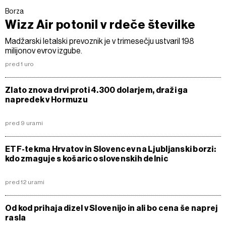
Borza
Wizz Air potonil v rdeče številke
Madžarski letalski prevoznik je v trimesečju ustvaril 198
milijonov evrov izgube.
pred 1 uro
Zlato znova drvi proti 4.300 dolarjem, draži ga
napredek v Hormuzu
pred 9 urami
ETF-tekma Hrvatov in Slovencev na Ljubljanski borzi:
kdo zmaguje s košarico slovenskih delnic
pred 12 urami
Od kod prihaja dizel v Slovenijo in ali bo cena še naprej
rasla