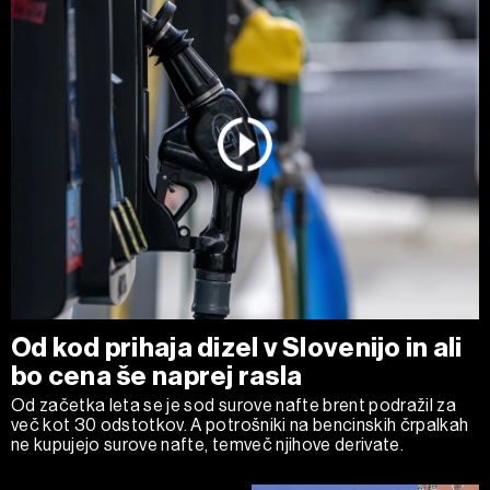
Od kod prihaja dizel v Slovenijo in ali
bo cena še naprej rasla
Od začetka leta se je sod surove nafte brent podražil za
več kot 30 odstotkov. A potrošniki na bencinskih črpalkah
ne kupujejo surove nafte, temveč njihove derivate.