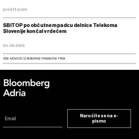
pred 12 urami
SBITOP po občutnem padcu delnice Telekoma
Slovenije končal v rdečem
05.08.2026
VSE NOVICE IZ RUBRIKE FINANČNI TRGI
Naročite se na e-
pismo