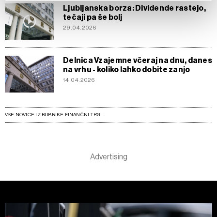
Ljubljanska borza: Dividende rastejo,
d.o.o. in
Partnerji
. Več o podatkih, ki jih obdelujemo, in o
tečaji pa še bolj
vaših pravicah glede teh podatkov najdete v naši
Politiki
29.04.2026
zasebnosti
, o piškotkih in drugih podobnih tehnologijah
pa v
Politiki piškotkov
.
Piškotke lahko kadar koli ponovno prilagodite tako, da
Delnica Vzajemne včeraj na dnu, danes
kliknete možnost »Prikaži podrobnosti«. Privolitev lahko
na vrhu - koliko lahko dobite zanjo
kadar koli prekličete brez kakršnih koli posledic.
14.04.2026
VSE NOVICE IZ RUBRIKE FINANČNI TRGI