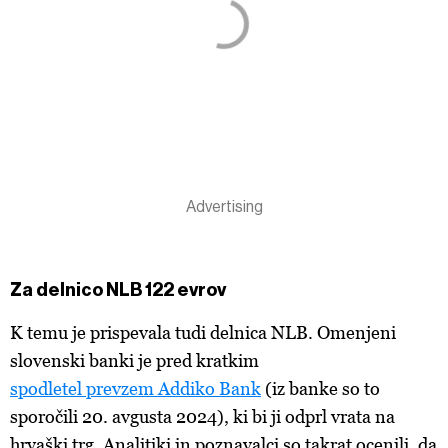
Za delnico NLB 122 evrov
K temu je prispevala tudi delnica NLB. Omenjeni
slovenski banki je pred kratkim
spodletel
prevzem Addiko Bank
(iz banke so to
sporočili 20. avgusta 2024), ki bi ji odprl vrata na
hrvaški trg. Analitiki in poznavalci so takrat ocenili, da