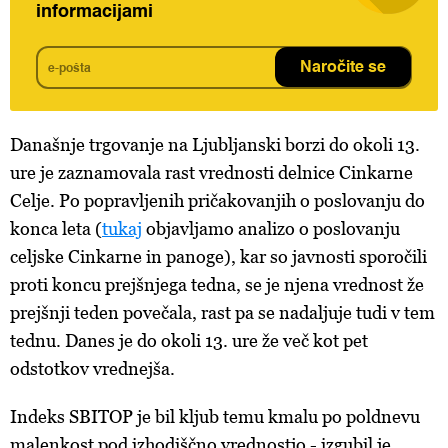
informacijami
Naročite se
Današnje trgovanje na Ljubljanski borzi do okoli 13.
ure je zaznamovala rast vrednosti delnice Cinkarne
Celje. Po popravljenih pričakovanjih o poslovanju do
konca leta (
tukaj
objavljamo analizo o poslovanju
celjske Cinkarne in panoge), kar so javnosti sporočili
proti koncu prejšnjega tedna, se je njena vrednost že
prejšnji teden povečala, rast pa se nadaljuje tudi v tem
tednu. Danes je do okoli 13. ure že več kot pet
odstotkov vrednejša.
Indeks SBITOP je bil kljub temu kmalu po poldnevu
malenkost pod izhodiščno vrednostjo - izgubil je