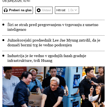
08. junij 2026, 10:41
Preberi na glas
Ustavi
Hitrost
Širi se strah pred pregrevanjem v trgovanju z umetno
inteligenco
Južnokorejski predsednik Lee Jae Myung zatrdil, da je
domači borzni trg še vedno podcenjen
Industrija je še vedno v zgodnjih fazah gradnje
infrastrukture, trdi Huang