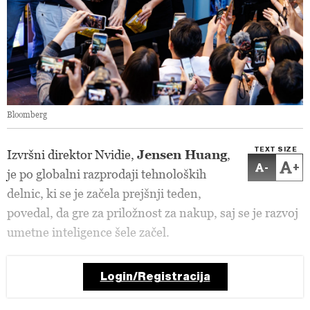
Bloomberg
TEXT SIZE
Izvršni direktor Nvidie,
Jensen Huang
,
-
+
je po globalni razprodaji tehnoloških
delnic, ki se je začela prejšnji teden,
povedal, da gre za priložnost za nakup, saj se je razvoj
umetne inteligence šele začel.
Login/Registracija