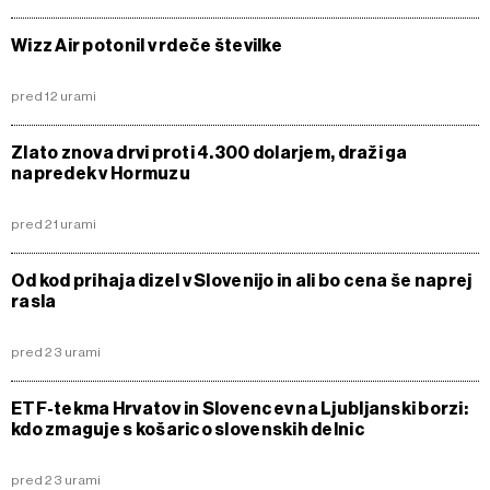
Wizz Air potonil v rdeče številke
pred 12 urami
Zlato znova drvi proti 4.300 dolarjem, draži ga
napredek v Hormuzu
pred 21 urami
Od kod prihaja dizel v Slovenijo in ali bo cena še naprej
rasla
pred 23 urami
ETF-tekma Hrvatov in Slovencev na Ljubljanski borzi:
kdo zmaguje s košarico slovenskih delnic
pred 23 urami