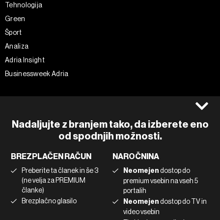
Tehnologija
Green
Šport
Analiza
Adria Insight
Businessweek Adria
Spremljajte nas
Splošni pogoji
Politika zasebnosti
Facebook
Nadaljujte z branjem tako, da izberete eno
Piškotki
Instagram
od spodnjih možnosti.
Impresum
Twitter
BREZPLAČEN RAČUN
NAROČNINA
Marketing
Linkedin
Preberite ta članek in še 3
Neomejen
dostop do
Uporaba umetne inteligence
Tiktok
(ne velja za PREMIUM
premium vsebin na vseh 5
članke)
portalih
Brezplačno glasilo
Neomejen
dostop do TV in
©2022 - 2026 Bloomberg L.P. All Rights Reserved. BLOOMBERG and
video vsebin
the BLOOMBERG logo are registered trademarks and service marks of