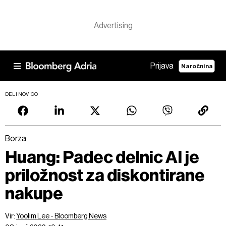
Prijava
Naročnina
DELI NOVICO
Borza
Huang: Padec delnic AI je
priložnost za diskontirane
nakupe
Vir:
Yoolim Lee - Bloomberg News