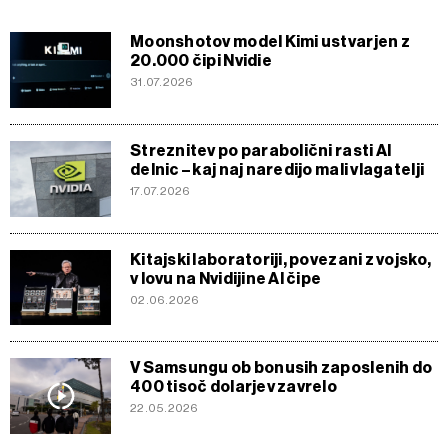
Moonshotov model Kimi ustvarjen z
20.000 čipi Nvidie
31.07.2026
Streznitev po parabolični rasti AI
delnic – kaj naj naredijo mali vlagatelji
17.07.2026
Kitajski laboratoriji, povezani z vojsko,
v lovu na Nvidijine AI čipe
02.06.2026
V Samsungu ob bonusih zaposlenih do
400 tisoč dolarjev zavrelo
22.05.2026