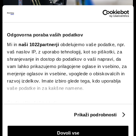
Od kod prihaja dizel v Slovenijo in ali
Odgovorna poraba vaših podatkov
bo cena še naprej rasla
Mi in
naši 1022partnerji
obdelujemo vaše podatke, npr.
Od začetka leta se je sod surove nafte brent podražil za
vaš naslov IP, z uporabo tehnologij, kot so piškotki, za
več kot 30 odstotkov. A potrošniki na bencinskih črpalkah
shranjevanje in dostop do podatkov o vaši napravi, da
ne kupujejo surove nafte, temveč njihove derivate.
vam lahko prikazujemo prilagojene oglase in vsebino, za
merjenje oglasov in vsebine, vpoglede o obiskovalcih in
razvoj izdelkov. Imate izbiro glede tega, kdo uporablja
vaše podatke in za kakšne namene.
Če dovolite, želimo tudi:
Zbirati informacije o vaši geografski lokaciji, ki so
Prikaži podrobnosti
lahko točni do nekaj metrov
ETF-tekma Hrvatov in Slovencev
Nas čaka draga kurilna sezona?
Identificirati napravo z aktivnim preverjanjem
na Ljubljanski borzi: kdo zmaguje
EU z najnižjimi zalogami plina v
Dovoli vse
lastnosti (odčitavanje prstnih odtisov)
s košarico slovenskih delnic
dveh desetletjih