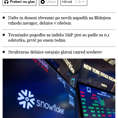
Preberi na glas
Ustavi
Hitrost
Nafte in donosi obveznic po novih napadih na Bližnjem
vzhodu navzgor, delnice v rdečem
Terminske pogodbe za indeks S&P 500 so padle za 0,1
odstotka, prvič po enem tednu
Strukturno delnice ostajajo glavni razred sredstev