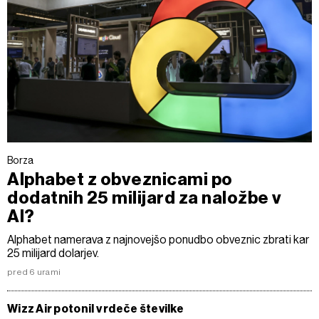
Borza
Alphabet z obveznicami po
dodatnih 25 milijard za naložbe v
AI?
Alphabet namerava z najnovejšo ponudbo obveznic zbrati kar
25 milijard dolarjev.
pred 6 urami
Wizz Air potonil v rdeče številke