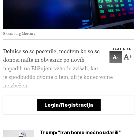
Bloomberg Mercury
TEXT SIZE
Delnice so se pocenile, medtem ko so se
-
+
donosi nafte in obveznic po novih
napadih na Bližnjem vzhodu zvišali, kar
je spodbudilo dvome o tem, ali je konec vojne
neizbežen.
Login/Registracija
Trump: "Iran bomo močno udarili"