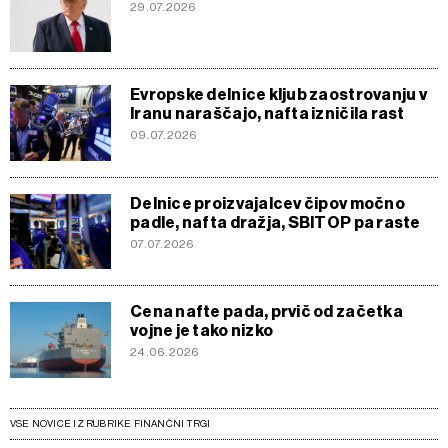
29.07.2026
Evropske delnice kljub zaostrovanju v
Iranu naraščajo, nafta izničila rast
09.07.2026
Delnice proizvajalcev čipov močno
padle, nafta dražja, SBITOP pa raste
07.07.2026
Cena nafte pada, prvič od začetka
vojne je tako nizko
24.06.2026
VSE NOVICE IZ RUBRIKE FINANČNI TRGI