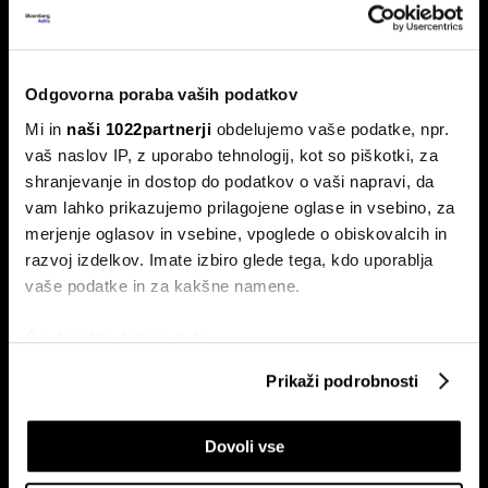
Od kod prihaja dizel v Slovenijo in ali
bo cena še naprej rasla
Odgovorna poraba vaših podatkov
Od začetka leta se je sod surove nafte brent podražil za
Mi in
naši 1022partnerji
obdelujemo vaše podatke, npr.
več kot 30 odstotkov. A potrošniki na bencinskih črpalkah
vaš naslov IP, z uporabo tehnologij, kot so piškotki, za
ne kupujejo surove nafte, temveč njihove derivate.
shranjevanje in dostop do podatkov o vaši napravi, da
vam lahko prikazujemo prilagojene oglase in vsebino, za
merjenje oglasov in vsebine, vpoglede o obiskovalcih in
razvoj izdelkov. Imate izbiro glede tega, kdo uporablja
vaše podatke in za kakšne namene.
Če dovolite, želimo tudi:
Zbirati informacije o vaši geografski lokaciji, ki so
Prikaži podrobnosti
ETF-tekma Hrvatov in Slovencev
Nas čaka draga kurilna sezona?
lahko točni do nekaj metrov
na Ljubljanski borzi: kdo zmaguje
EU z najnižjimi zalogami plina v
Identificirati napravo z aktivnim preverjanjem
s košarico slovenskih delnic
dveh desetletjih
Dovoli vse
lastnosti (odčitavanje prstnih odtisov)
Poglejte si še, kako se obdelujejo vaši osebni podatki in