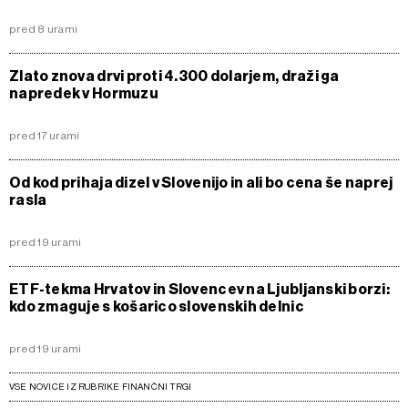
pred 8 urami
Zlato znova drvi proti 4.300 dolarjem, draži ga
napredek v Hormuzu
pred 17 urami
Od kod prihaja dizel v Slovenijo in ali bo cena še naprej
rasla
pred 19 urami
ETF-tekma Hrvatov in Slovencev na Ljubljanski borzi:
kdo zmaguje s košarico slovenskih delnic
pred 19 urami
VSE NOVICE IZ RUBRIKE FINANČNI TRGI