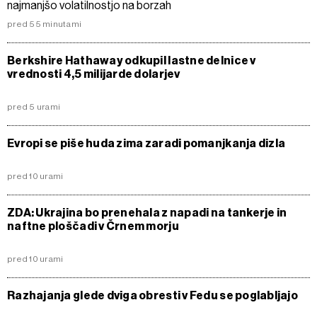
najmanjšo volatilnostjo na borzah
pred 55 minutami
Berkshire Hathaway odkupil lastne delnice v
vrednosti 4,5 milijarde dolarjev
pred 5 urami
Evropi se piše huda zima zaradi pomanjkanja dizla
pred 10 urami
ZDA: Ukrajina bo prenehala z napadi na tankerje in
naftne ploščadi v Črnem morju
pred 10 urami
Razhajanja glede dviga obresti v Fedu se poglabljajo