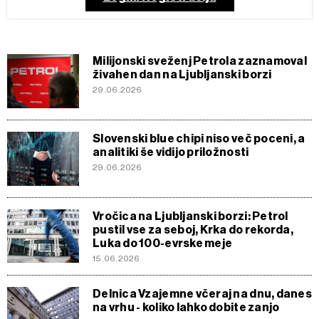
Milijonski sveženj Petrola zaznamoval
živahen dan na Ljubljanski borzi
29.06.2026
Slovenski blue chipi niso več poceni, a
analitiki še vidijo priložnosti
29.06.2026
Vročica na Ljubljanski borzi: Petrol
pustil vse za seboj, Krka do rekorda,
Luka do 100-evrske meje
15.06.2026
Delnica Vzajemne včeraj na dnu, danes
na vrhu - koliko lahko dobite zanjo