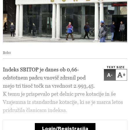
Bobo
TEXT SIZE
Indeks SBITOP je danes ob 0,66-
-
+
odstotnem padcu vnovič zdrsnil pod
mejo tri tisoč točk na vrednost 2.993,45.
K temu je prispevalo pet delnic prve kotacije in še
Vzajemna iz standardne kotacije, ki se je marca letos
pridružila članicam indeksa.
Login/Registracija