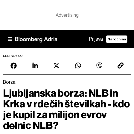
Prijava
Naročnina
DELI NOVICO
Borza
Ljubljanska borza: NLB in
Krka v rdečih številkah - kdo
je kupil za milijon evrov
delnic NLB?