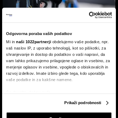
Odgovorna poraba vaših podatkov
Od kod prihaja dizel v Slovenijo in ali
Mi in
naši 1022partnerji
obdelujemo vaše podatke, npr.
bo cena še naprej rasla
vaš naslov IP, z uporabo tehnologij, kot so piškotki, za
shranjevanje in dostop do podatkov o vaši napravi, da
Od začetka leta se je sod surove nafte brent podražil za
več kot 30 odstotkov. A potrošniki na bencinskih črpalkah
vam lahko prikazujemo prilagojene oglase in vsebino, za
ne kupujejo surove nafte, temveč njihove derivate.
merjenje oglasov in vsebine, vpoglede o obiskovalcih in
razvoj izdelkov. Imate izbiro glede tega, kdo uporablja
vaše podatke in za kakšne namene.
Če dovolite, želimo tudi:
Zbirati informacije o vaši geografski lokaciji, ki so
Prikaži podrobnosti
lahko točni do nekaj metrov
Identificirati napravo z aktivnim preverjanjem