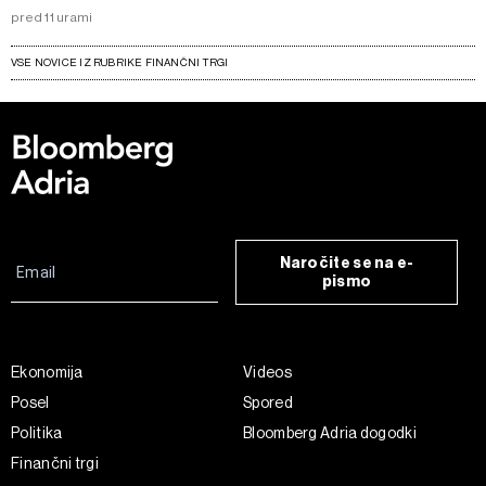
pred 11 urami
VSE NOVICE IZ RUBRIKE FINANČNI TRGI
Naročite se na e-
pismo
Ekonomija
Videos
Posel
Spored
Politika
Bloomberg Adria dogodki
Finančni trgi