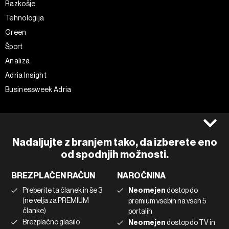
Razkošje
Tehnologija
Green
Šport
Analiza
Adria Insight
Businessweek Adria
Spremljajte nas
Splošni pogoji
Politika zasebnosti
Facebook
Nadaljujte z branjem tako, da izberete eno
Piškotki
Instagram
od spodnjih možnosti.
Impresum
Twitter
BREZPLAČEN RAČUN
NAROČNINA
Marketing
Linkedin
Preberite ta članek in še 3
Neomejen
dostop do
Uporaba umetne inteligence
Tiktok
(ne velja za PREMIUM
premium vsebin na vseh 5
članke)
portalih
Brezplačno glasilo
Neomejen
dostop do TV in