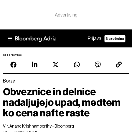
Prijava
Naročnina
DELI NOVICO
Borza
Obveznice in delnice
nadaljujejo upad, medtem
ko cena nafte raste
Vir:
Anand Krishnamoorthy - Bloomberg