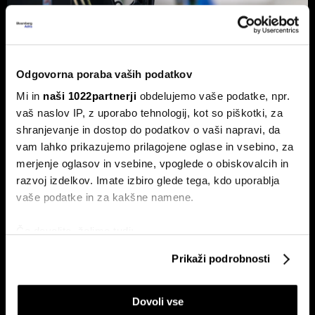
Odgovorna poraba vaših podatkov
Od kod prihaja dizel v Slovenijo in ali
bo cena še naprej rasla
Mi in
naši 1022partnerji
obdelujemo vaše podatke, npr.
vaš naslov IP, z uporabo tehnologij, kot so piškotki, za
Od začetka leta se je sod surove nafte brent podražil za
več kot 30 odstotkov. A potrošniki na bencinskih črpalkah
shranjevanje in dostop do podatkov o vaši napravi, da
ne kupujejo surove nafte, temveč njihove derivate.
vam lahko prikazujemo prilagojene oglase in vsebino, za
merjenje oglasov in vsebine, vpoglede o obiskovalcih in
razvoj izdelkov. Imate izbiro glede tega, kdo uporablja
vaše podatke in za kakšne namene.
Če dovolite, želimo tudi:
Zbirati informacije o vaši geografski lokaciji, ki so
Prikaži podrobnosti
lahko točni do nekaj metrov
Identificirati napravo z aktivnim preverjanjem
ETF-tekma Hrvatov in Slovencev
Nas čaka draga kurilna sezona?
na Ljubljanski borzi: kdo zmaguje
EU z najnižjimi zalogami plina v
Dovoli vse
lastnosti (odčitavanje prstnih odtisov)
s košarico slovenskih delnic
dveh desetletjih