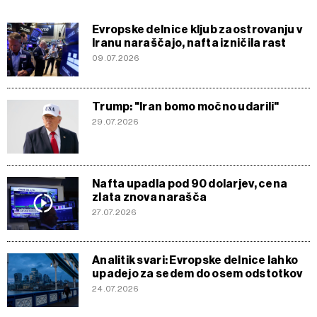
Evropske delnice kljub zaostrovanju v
Iranu naraščajo, nafta izničila rast
09.07.2026
Trump: "Iran bomo močno udarili"
29.07.2026
Nafta upadla pod 90 dolarjev, cena
zlata znova narašča
27.07.2026
Analitik svari: Evropske delnice lahko
upadejo za sedem do osem odstotkov
24.07.2026