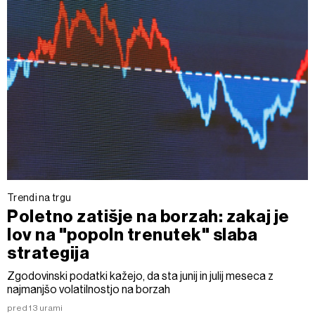
Trendi na trgu
Poletno zatišje na borzah: zakaj je
lov na "popoln trenutek" slaba
strategija
Zgodovinski podatki kažejo, da sta junij in julij meseca z
najmanjšo volatilnostjo na borzah
pred 13 urami