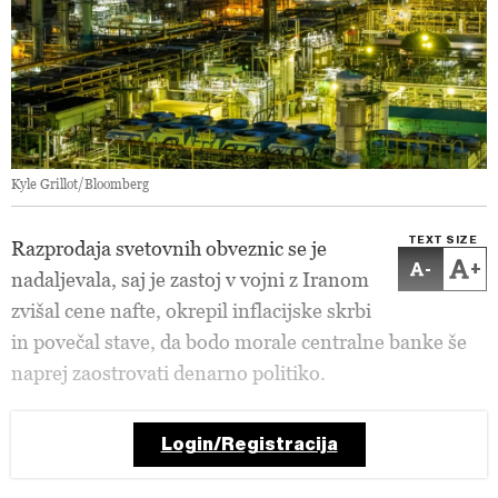
Kyle Grillot/Bloomberg
TEXT SIZE
Razprodaja svetovnih obveznic se je
-
+
nadaljevala, saj je zastoj v vojni z Iranom
zvišal cene nafte, okrepil inflacijske skrbi
in povečal stave, da bodo morale centralne banke še
naprej zaostrovati denarno politiko.
Login/Registracija