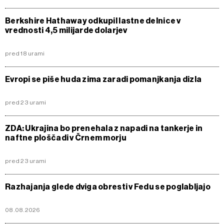
Berkshire Hathaway odkupil lastne delnice v
vrednosti 4,5 milijarde dolarjev
pred 18 urami
Evropi se piše huda zima zaradi pomanjkanja dizla
pred 23 urami
ZDA: Ukrajina bo prenehala z napadi na tankerje in
naftne ploščadi v Črnem morju
pred 23 urami
Razhajanja glede dviga obresti v Fedu se poglabljajo
08.08.2026