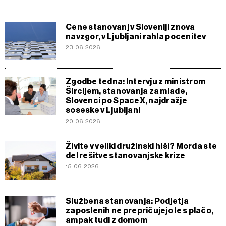
Cene stanovanj v Sloveniji znova
navzgor, v Ljubljani rahla pocenitev
23.06.2026
Zgodbe tedna: Intervju z ministrom
Šircljem, stanovanja za mlade,
Slovenci po SpaceX, najdražje
soseske v Ljubljani
20.06.2026
Živite v veliki družinski hiši? Morda ste
del rešitve stanovanjske krize
15.06.2026
Službena stanovanja: Podjetja
zaposlenih ne prepričujejo le s plačo,
ampak tudi z domom