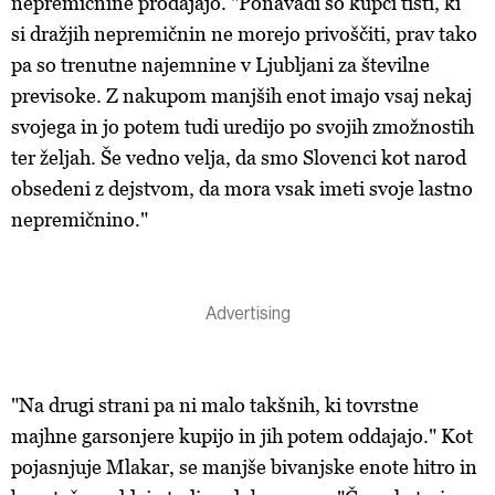
nepremičnine prodajajo. "Ponavadi so kupci tisti, ki
si dražjih nepremičnin ne morejo privoščiti, prav tako
pa so trenutne najemnine v Ljubljani za številne
previsoke. Z nakupom manjših enot imajo vsaj nekaj
svojega in jo potem tudi uredijo po svojih zmožnostih
ter željah. Še vedno velja, da smo Slovenci kot narod
obsedeni z dejstvom, da mora vsak imeti svoje lastno
nepremičnino."
"Na drugi strani pa ni malo takšnih, ki tovrstne
majhne garsonjere kupijo in jih potem oddajajo." Kot
pojasnjuje Mlakar, se manjše bivanjske enote hitro in