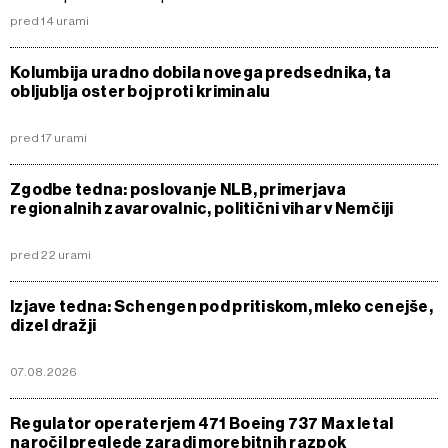
pred 14 urami
Kolumbija uradno dobila novega predsednika, ta
obljublja oster boj proti kriminalu
pred 17 urami
Zgodbe tedna: poslovanje NLB, primerjava
regionalnih zavarovalnic, politični vihar v Nemčiji
pred 22 urami
Izjave tedna: Schengen pod pritiskom, mleko cenejše,
dizel dražji
07.08.2026
Regulator operaterjem 471 Boeing 737 Max letal
naročil preglede zaradi morebitnih razpok