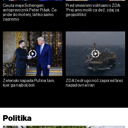
Ceuta maje Schengen;
Pred vmesnimi volitvami v ZDA:
avtoprevoznik Peter Pišek: Če
'Prej smo molili za dež, zdaj za
pride do motenj, lahko samo
geopolitiko'
zapremo
Zelenski napada Putina tam,
ZDA že drugo noč zapored brez
kjer ga najbolj boli
napadov na Iran
Politika