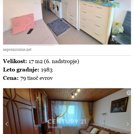
zasebnosti
, o piškotkih in drugih podobnih tehnologijah
pa v
Politiki piškotkov
.
Piškotke lahko kadar koli ponovno prilagodite tako, da
kliknete možnost »Prikaži podrobnosti«. Privolitev lahko
kadar koli prekličete brez kakršnih koli posledic.
nepremicnine.net
Velikost:
17 m2 (6. nadstropje)
Leto gradnje:
1983
Cena:
79 tisoč evrov