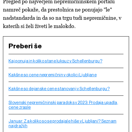
Pregled po največjem nepremičninskem portalu
namreč pokaže, da prestolnica ne ponujajo "le"
nadstandarda in da so na trgu tudi nepremičnine, v
katerih si želi živeti le malokdo.
Preberi še
Kaj ponuja in koliko stane luksuz v Schellenburgu?
Kakšne so cene nepremičnin v okolici Ljubljane
Kakšne so dejanske cene stanovanj v Schellenburgu?
Slovenski nepremičninski paradoks v 2023: Prodaja upadla,
cene zrasle
Januar: Za koliko so se prodajale hiše v Ljubljani? Seznam
najdražjih