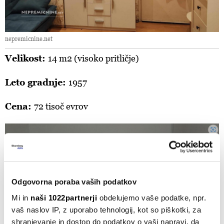
nepremicnine.net
Velikost:
14 m2 (visoko pritličje)
Leto gradnje:
1957
Cena:
72 tisoč evrov
Odgovorna poraba vaših podatkov
Mi in
naši 1022partnerji
obdelujemo vaše podatke, npr.
vaš naslov IP, z uporabo tehnologij, kot so piškotki, za
shranjevanje in dostop do podatkov o vaši napravi, da