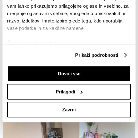
vam lahko prikazujemo prilagojene oglase in vsebino, za
merjenje oglasov in vsebine, vpoglede o obiskovalcih in
razvoj izdelkov. Imate izbiro glede tega, kdo uporablja
vaše podatke in za kakšne namene.
nepremicnine.net
Če dovolite, želimo tudi:
Velikost:
19,2 m2 (5. nadstropje)
Zbirati informacije o vaši geografski lokaciji, ki so
Prikaži podrobnosti
lahko točni do nekaj metrov
Leto gradnje:
1983
Identificirati napravo z aktivnim preverjanjem
Dovoli vse
lastnosti (odčitavanje prstnih odtisov)
Cena:
79 tisoč evrov
Poglejte si še, kako se obdelujejo vaši osebni podatki in
nastavite svoje preference v
razdelku o podrobnostih
.
Prilagodi
Lahko spremenite ali odstranite vaše dovoljenje kadarkoli
iz Izjave o piškotkih.
Zavrni
Skupni upravljavci obdelave so HD-WIN ARENA SPORT
d.o.o. in
Partnerji
. Več o podatkih, ki jih obdelujemo, in o
vaših pravicah glede teh podatkov najdete v naši
Politiki