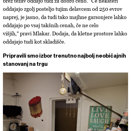
brez težav oddajo tudi za dobro ceno. "Če nekateri
oddajajo zgolj posteljo tujim delavcem od 250 evrov
naprej, je jasno, da tudi tako majhne garsonjere lahko
oddajajo po vsaj takšnih cenah, če ne celo
višjih," pravi Mlakar. Dodaja, da kletne prostore lahko
oddajajo tudi kot skladišče.
Pripravili smo izbor trenutno najbolj neobičajnih
stanovanj na trgu