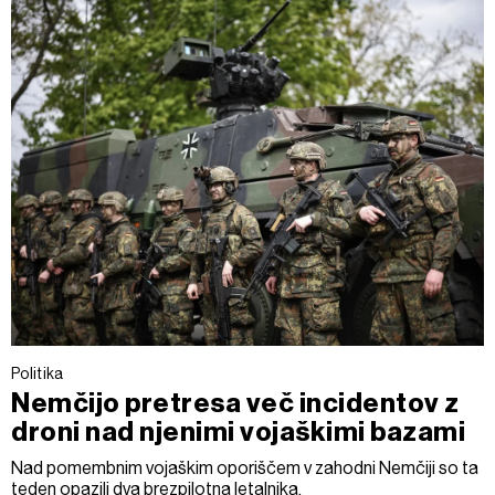
Politika
Nemčijo pretresa več incidentov z
droni nad njenimi vojaškimi bazami
Nad pomembnim vojaškim oporiščem v zahodni Nemčiji so ta
teden opazili dva brezpilotna letalnika.