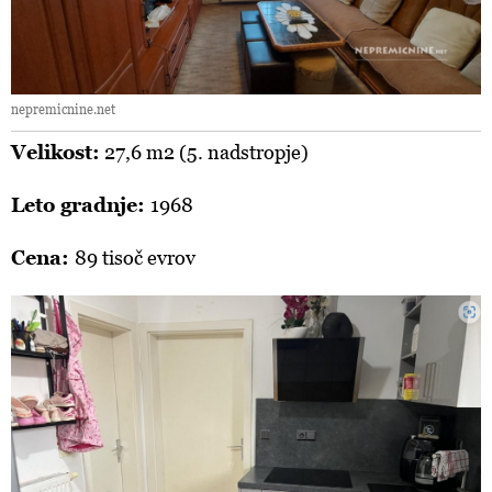
nepremicnine.net
Velikost:
27,6 m2 (5. nadstropje)
Leto gradnje:
1968
Cena:
89 tisoč evrov