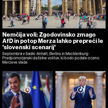
Nemčija voli: Zgodovinsko zmago
AfD in potop Merza lahko prepreči le
'slovenski scenarij'
Septembra v Saški-Anhalt, Berlinu in Mecklenburg-
Predpomorjanski deželne volitve, ki bodo podale oceno
Merzeve vlade.