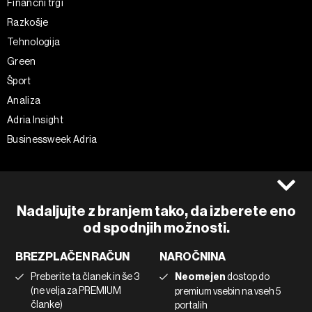
Finančni trgi
Razkošje
Tehnologija
Green
Šport
Analiza
Adria Insight
Businessweek Adria
Spremljajte nas
Splošni pogoji
Politika zasebnosti
Facebook
Nadaljujte z branjem tako, da izberete eno
Piškotki
Instagram
od spodnjih možnosti.
Impresum
Twitter
BREZPLAČEN RAČUN
NAROČNINA
Marketing
Linkedin
Preberite ta članek in še 3
Neomejen
dostop do
Uporaba umetne inteligence
Tiktok
(ne velja za PREMIUM
premium vsebin na vseh 5
članke)
portalih