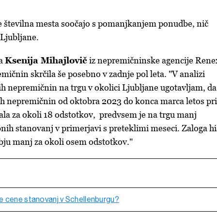
se številna mesta soočajo s pomanjkanjem ponudbe, nič
 Ljubljane.
la
Ksenija Mihajlovič
iz nepremičninske agencije Rene
mičnin skrčila še posebno v zadnje pol leta. "V analizi
 nepremičnin na trgu v okolici Ljubljane ugotavljam, da
ih nepremičnin od oktobra 2023 do konca marca letos pri
la za okoli 18 odstotkov, predvsem je na trgu manj
nih stanovanj v primerjavi s preteklimi meseci. Zaloga hi
u manj za okoli osem odstotkov."
e cene stanovanj v Schellenburgu?