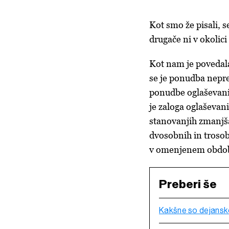
Kot smo že pisali, 
drugače ni v okolici
Kot nam je poveda
se je ponudba nepre
ponudbe oglaševanih
je zaloga oglaševan
stanovanjih zmanjša
dvosobnih in trosob
v omenjenem obdobj
Preberi še
Kakšne so dejansk