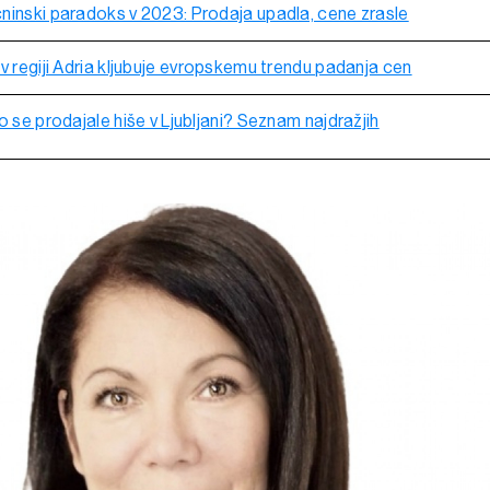
ninski paradoks v 2023: Prodaja upadla, cene zrasle
v regiji Adria kljubuje evropskemu trendu padanja cen
o se prodajale hiše v Ljubljani? Seznam najdražjih