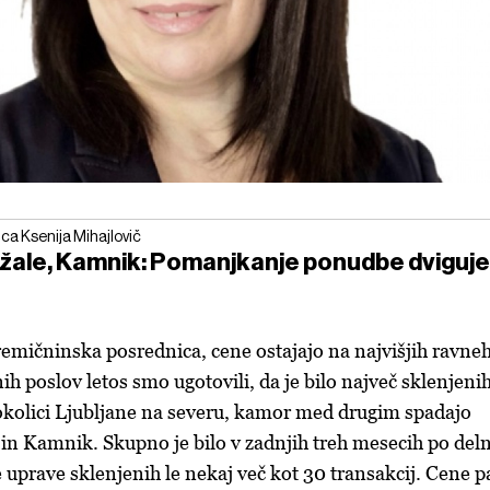
a Ksenija Mihajlovič
ale, Kamnik: Pomanjkanje ponudbe dviguje
emičninska posrednica, cene ostajajo na najvišjih ravneh
ih poslov letos smo ugotovili, da je bilo največ
sklenjeni
kolici Ljubljane na severu, kamor med drugim spadajo
n Kamnik. Skupno je bilo v zadnjih treh mesecih po del
uprave sklenjenih le nekaj več kot 30 transakcij. Cene p