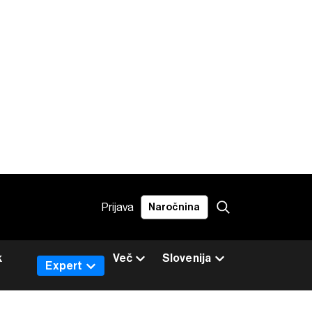
Prijava
Naročnina
k
Več
Slovenija
Expert