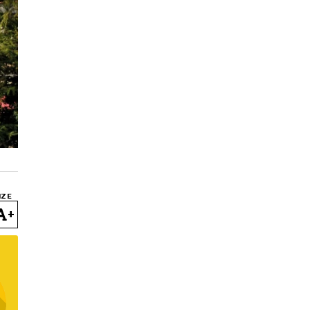
IZE
+