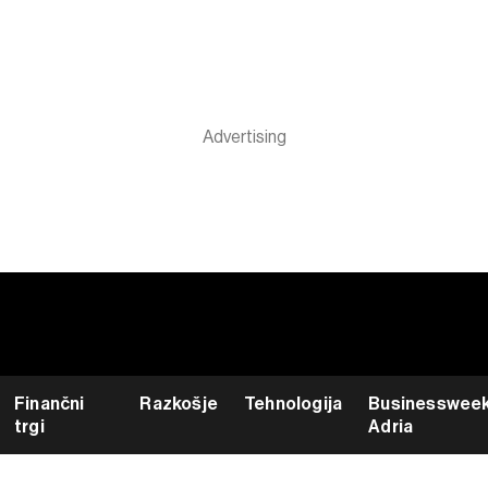
Finančni
Razkošje
Tehnologija
Businesswee
trgi
Adria