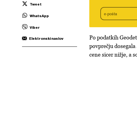
Tweet
WhatsApp
Viber
Po podatkih Geodets
Elektronski naslov
povprečju dosegala š
cene sicer nižje, a so