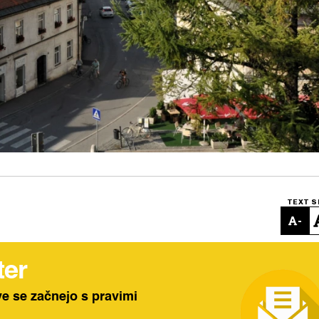
TEXT S
-
ter
ve se začnejo s pravimi