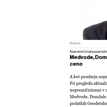
Renex.si
Nepremičninska posrednic
Medvode, Domž
ceno
A kot
poudarja
nepr
Pri pregledu aktualn
nepremičninami v o
Medvode, Domžale i
podatkih Geodetske 