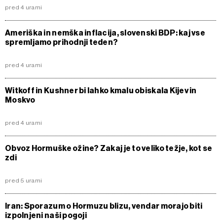
pred 4 urami
Ameriška in nemška inflacija, slovenski BDP: kaj vse
spremljamo prihodnji teden?
pred 4 urami
Witkoff in Kushner bi lahko kmalu obiskala Kijev in
Moskvo
pred 4 urami
Obvoz Hormuške ožine? Zakaj je to veliko težje, kot se
zdi
pred 5 urami
Iran: Sporazum o Hormuzu blizu, vendar morajo biti
izpolnjeni naši pogoji