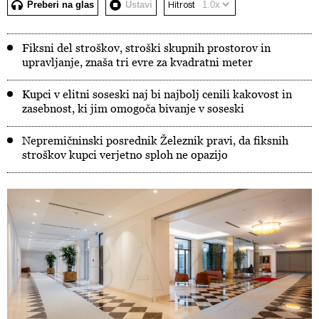
Preberi na glas
Ustavi
Hitrost
Fiksni del stroškov, stroški skupnih prostorov in
upravljanje, znaša tri evre za kvadratni meter
Kupci v elitni soseski naj bi najbolj cenili kakovost in
zasebnost, ki jim omogoča bivanje v soseski
Nepremičninski posrednik Železnik pravi, da fiksnih
stroškov kupci verjetno sploh ne opazijo