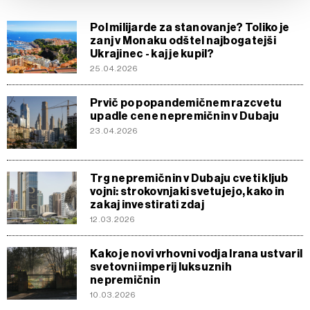
zasebnosti
, o piškotkih in drugih podobnih tehnologijah
pa v
Politiki piškotkov
.
Pol milijarde za stanovanje? Toliko je
Piškotke lahko kadar koli ponovno prilagodite tako, da
zanj v Monaku odštel najbogatejši
Ukrajinec - kaj je kupil?
kliknete možnost »Prikaži podrobnosti«. Privolitev lahko
25.04.2026
kadar koli prekličete brez kakršnih koli posledic.
Prvič po popandemičnem razcvetu
upadle cene nepremičnin v Dubaju
23.04.2026
Trg nepremičnin v Dubaju cveti kljub
vojni: strokovnjaki svetujejo, kako in
zakaj investirati zdaj
12.03.2026
Kako je novi vrhovni vodja Irana ustvaril
svetovni imperij luksuznih
nepremičnin
10.03.2026