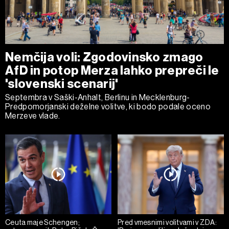
Nemčija voli: Zgodovinsko zmago
AfD in potop Merza lahko prepreči le
'slovenski scenarij'
Septembra v Saški-Anhalt, Berlinu in Mecklenburg-
Predpomorjanski deželne volitve, ki bodo podale oceno
Merzeve vlade.
Ceuta maje Schengen;
Pred vmesnimi volitvami v ZDA: