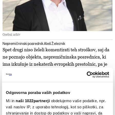
Osebni arhiv
Nepremičninski posrednik Aleš Železnik
Spet drugi niso želeli komentirati teh stroškov, saj da
ne poznajo objekta, nepremičninska posrednica, ki
ima izkušnje iz nekaterih evropskih prestolnic, pa je
povedala, da je fiksni del stroškov precej nižji kot v
najnovejših podobnih stanovanjskih kompleksih v
Münchnu ali Dunaju.
Odgovorna poraba vaših podatkov
Mi in
naši 1022partnerji
obdelujemo vaše podatke, npr.
vaš naslov IP, z uporabo tehnologij, kot so piškotki, za
shranjevanje in dostop do podatkov o vaši napravi, da