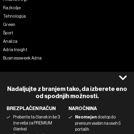
Razkošje
Tehnologija
Green
Šport
Analiza
Adria Insight
Businessweek Adria
Spremljajte nas
Splošni pogoji
Politika zasebnosti
Facebook
Nadaljujte z branjem tako, da izberete eno
Piškotki
Instagram
od spodnjih možnosti.
Impresum
Twitter
BREZPLAČEN RAČUN
NAROČNINA
Marketing
Linkedin
Preberite ta članek in še 3
Neomejen
dostop do
Uporaba umetne inteligence
Tiktok
(ne velja za PREMIUM
premium vsebin na vseh 5
članke)
portalih