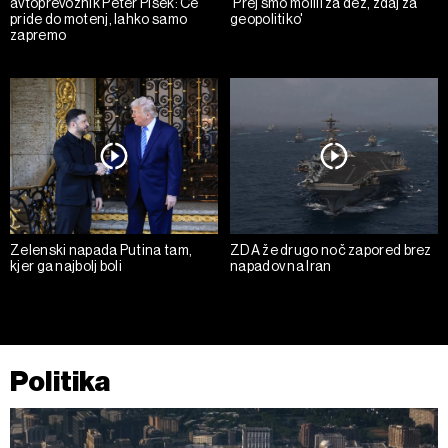
avtoprevoznik Peter Pišek: Če
'Prej smo molili za dež, zdaj za
pride do motenj, lahko samo
geopolitiko'
zapremo
Zelenski napada Putina tam,
ZDA že drugo noč zapored brez
kjer ga najbolj boli
napadov na Iran
Politika