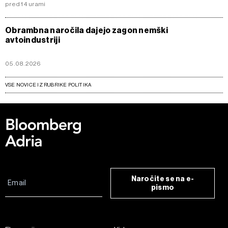
pred 14 urami
Obrambna naročila dajejo zagon nemški
avtoindustriji
05.08.2026
VSE NOVICE IZ RUBRIKE POLITIKA
Naročite se na e-
pismo