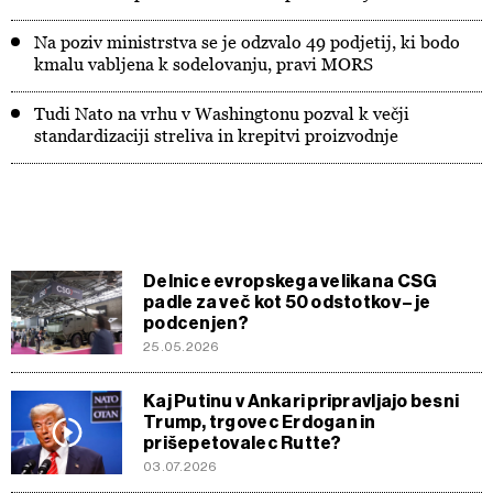
Na poziv ministrstva se je odzvalo 49 podjetij, ki bodo
kmalu vabljena k sodelovanju, pravi MORS
Tudi Nato na vrhu v Washingtonu pozval k večji
standardizaciji streliva in krepitvi proizvodnje
Delnice evropskega velikana CSG
padle za več kot 50 odstotkov – je
podcenjen?
25.05.2026
Kaj Putinu v Ankari pripravljajo besni
Trump, trgovec Erdogan in
prišepetovalec Rutte?
03.07.2026