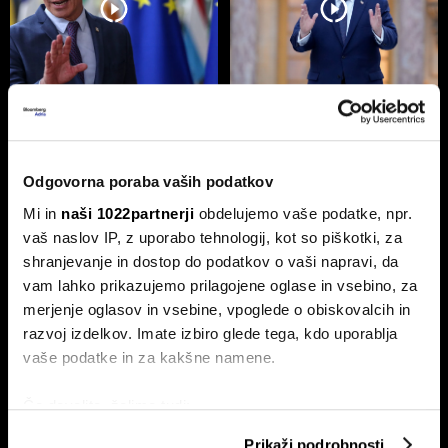
Ceuta maje Schengen;
Pred vmesnimi volitvami v ZDA:
avtoprevoznik Peter Pišek: Če
'Prej smo molili za dež, zdaj za
pride do motenj, lahko samo
geopolitiko'
zapremo
Odgovorna poraba vaših podatkov
Mi in
naši 1022partnerji
obdelujemo vaše podatke, npr.
vaš naslov IP, z uporabo tehnologij, kot so piškotki, za
shranjevanje in dostop do podatkov o vaši napravi, da
vam lahko prikazujemo prilagojene oglase in vsebino, za
merjenje oglasov in vsebine, vpoglede o obiskovalcih in
razvoj izdelkov. Imate izbiro glede tega, kdo uporablja
vaše podatke in za kakšne namene.
Zelenski napada Putina tam,
ZDA že drugo noč zapored brez
kjer ga najbolj boli
napadov na Iran
Če dovolite, želimo tudi:
Zbirati informacije o vaši geografski lokaciji, ki so
Prikaži podrobnosti