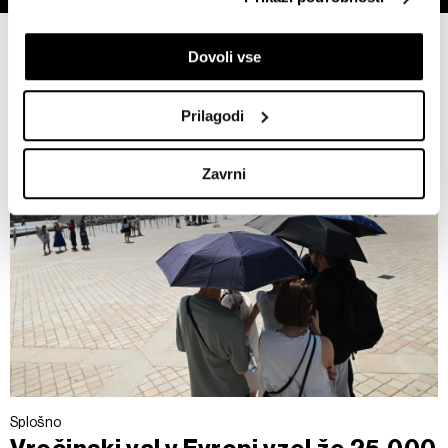
lahko točni do nekaj metrov
Identificirati napravo z aktivnim preverjanjem
Politika
Dovoli vse
lastnosti (odčitavanje prstnih odtisov)
Poglejte si še, kako se obdelujejo vaši osebni podatki in
nastavite svoje preference v
razdelku o podrobnostih
.
Prilagodi
Lahko spremenite ali odstranite vaše dovoljenje kadarkoli
iz Izjave o piškotkih.
Zavrni
Skupni upravljavci obdelave so HD-WIN ARENA SPORT
d.o.o. in
Partnerji
. Več o podatkih, ki jih obdelujemo, in o
vaših pravicah glede teh podatkov najdete v naši
Politiki
zasebnosti
, o piškotkih in drugih podobnih tehnologijah
pa v
Politiki piškotkov
.
Piškotke lahko kadar koli ponovno prilagodite tako, da
kliknete možnost »Prikaži podrobnosti«. Privolitev lahko
kadar koli prekličete brez kakršnih koli posledic.
Splošno