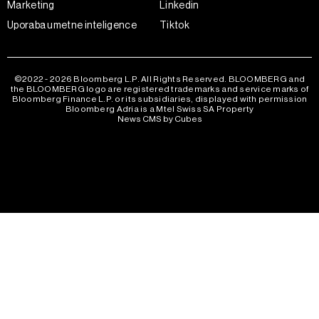
Marketing
Linkedin
Uporaba umetne inteligence
Tiktok
©2022 - 2026 Bloomberg L.P. All Rights Reserved. BLOOMBERG and
the BLOOMBERG logo are registered trademarks and service marks of
Bloomberg Finance L.P. or its subsidiaries, displayed with permission
Bloomberg Adria is a Mtel Swiss SA Property
News CMS by Cubes