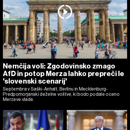
Nemčija voli: Zgodovinsko zmago
AfD in potop Merza lahko prepreči le
'slovenski scenarij'
Septembra v Saški-Anhalt, Berlinu in Mecklenburg-
Predpomorjanski deželne volitve, ki bodo podale oceno
Merzeve vlade.