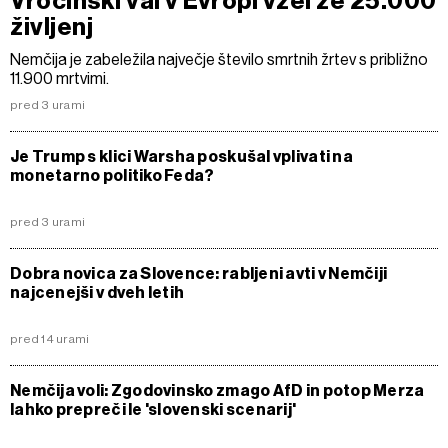
Vročinski val v Evropi vzel že 25.000
življenj
Nemčija je zabeležila največje število smrtnih žrtev s približno
11.900 mrtvimi.
pred 3 urami
Je Trump s klici Warsha poskušal vplivati na
monetarno politiko Feda?
pred 3 urami
Dobra novica za Slovence: rabljeni avti v Nemčiji
najcenejši v dveh letih
pred 14 urami
Nemčija voli: Zgodovinsko zmago AfD in potop Merza
lahko prepreči le 'slovenski scenarij'