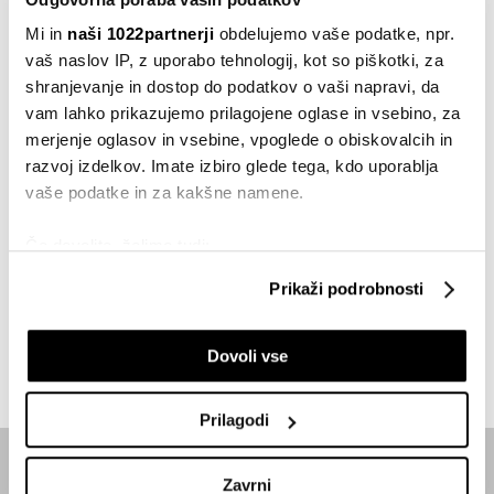
Bloomberg Adria
Mi in
naši 1022partnerji
obdelujemo vaše podatke, npr.
Deathboti z umetno inteligenco so
vaš naslov IP, z uporabo tehnologij, kot so piškotki, za
najnovejša duhovna norija,
shranjevanje in dostop do podatkov o vaši napravi, da
Registrirajte se in preberite 5 člankov
spodbujena s tehnologijo
vam lahko prikazujemo prilagojene oglase in vsebino, za
brezplačno!
05.08.2026
merjenje oglasov in vsebine, vpoglede o obiskovalcih in
*Ne velja za sekciji Analiza in Bloomberg
razvoj izdelkov. Imate izbiro glede tega, kdo uporablja
Brez bolečine ni učinka: skrivnost
Businessweek Adria ter Premium vsebine - ki so
vaše podatke in za kakšne namene.
korejske lepotne industrije
na voljo samo naročnikom.
04.08.2026
Če dovolite, želimo tudi:
Registracija
Zbirati informacije o vaši geografski lokaciji, ki so
Prikaži podrobnosti
Metina velika stava v močvirjih
lahko točni do nekaj metrov
Louisiane
Če ste naročnik, se prijavite.
Identificirati napravo z aktivnim preverjanjem
02.08.2026
Dovoli vse
lastnosti (odčitavanje prstnih odtisov)
Prijava
Poglejte si še, kako se obdelujejo vaši osebni podatki in
nastavite svoje preference v
razdelku o podrobnostih
.
Prilagodi
Lahko spremenite ali odstranite vaše dovoljenje kadarkoli
iz Izjave o piškotkih.
Zavrni