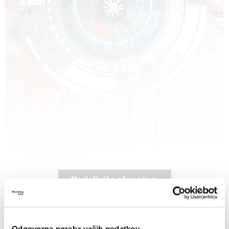
Nadaljujte z branjem
Kdo bo govoril naše jezike, ko bo
umetna inteligenca prevzela svet?
Dobrodošli v
pred 17 urami
Odgovorna poraba vaših podatkov