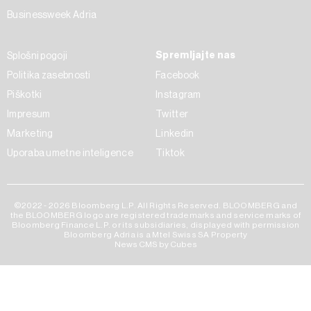
Businessweek Adria
Spremljajte nas
Splošni pogoji
Politika zasebnosti
Facebook
Piškotki
Instagram
Impresum
Twitter
Marketing
Linkedin
Uporaba umetne inteligence
Tiktok
©2022 - 2026 Bloomberg L.P. All Rights Reserved. BLOOMBERG and
the BLOOMBERG logo are registered trademarks and service marks of
Bloomberg Finance L.P. or its subsidiaries, displayed with permission
Bloomberg Adria is a Mtel Swiss SA Property
News CMS by Cubes