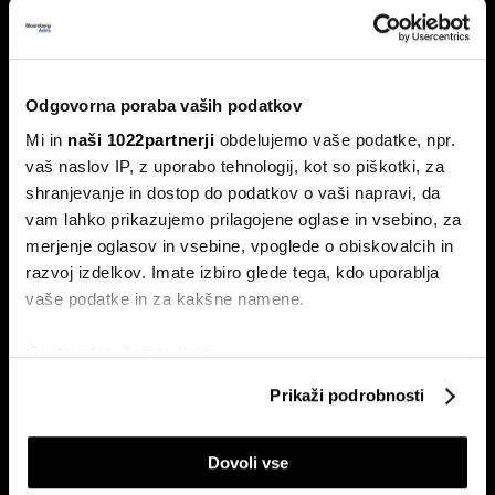
Od nepremičnin do AI: Vzpon novega
razreda Xijevih 'piflarjev', ki služijo
Odgovorna poraba vaših podatkov
milijarde
Mi in
naši 1022partnerji
obdelujemo vaše podatke, npr.
Globalna tekma za prevlado na področju AI-tehnologije
ustvarja novi rod kitajskih milijarderjev.
vaš naslov IP, z uporabo tehnologij, kot so piškotki, za
shranjevanje in dostop do podatkov o vaši napravi, da
vam lahko prikazujemo prilagojene oglase in vsebino, za
merjenje oglasov in vsebine, vpoglede o obiskovalcih in
razvoj izdelkov. Imate izbiro glede tega, kdo uporablja
vaše podatke in za kakšne namene.
Če dovolite, želimo tudi:
Zbirati informacije o vaši geografski lokaciji, ki so
Prikaži podrobnosti
Rdeči AI-cunami: Xi prihodnost
Zakaj kitajski AI-kloni, kot je Kimi
lahko točni do nekaj metrov
Kitajske stavi na domače čipe in
K3, sesuvajo Wall Street
robote, kdor se upira, je
Identificirati napravo z aktivnim preverjanjem
izdajalec
Dovoli vse
lastnosti (odčitavanje prstnih odtisov)
Poglejte si še, kako se obdelujejo vaši osebni podatki in