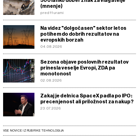
500 lahko dober znak za vlagatelje
(mnenje)
pred 11 urami
Na videz "dolgočasen" sektor letos
potihem do dobrih rezultatov na
evropskih borzah
04.08.2026
Sezona objave poslovnih rezultatov
prinesla veselje Evropi, ZDA pa
monotonost
02.08.2026
Zakaj je delnica SpaceX padla po IPO:
precenjenost ali priložnost za nakup?
23.07.2026
VSE NOVICE IZ RUBRIKE TEHNOLOGIJA