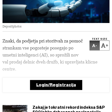
Depositphotos
TEXT SIZE
Znaki, da podjetja pri storitvah za pomoč
-
+
strankam vse pogosteje posegajo po
umetni inteligenci (AI), so sprožili nov
val prodaj delnic dveh družb, ki upravljata klicne
centre.
Login/Registracija
Zakaj je tokratni rekord indeksa S&P