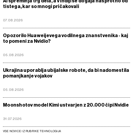
AI spreminja trg dela, a v Indiji se dogaja nasprotno od
tistega, kar so mnogi pričakovali
07.08.2026
Opozorilo Huaweijevega vodilnega znanstvenika - kaj
to pomeni za Nvidio?
05.08.2026
Ukrajina uporablja ubijalske robote, da bi nadomestila
pomanjkanje vojakov
05.08.2026
Moonshotov model Kimi ustvarjen z 20.000 čipi Nvidie
31.07.2026
VSE NOVICE IZ RUBRIKE TEHNOLOGIJA