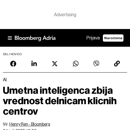
Prijava
Naročnina
DELI NOVICO
AI
Umetna inteligenca zbija
vrednost delnicam klicnih
centrov
Vir:
Henry Ren - Bloomberg