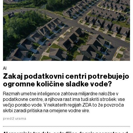
AI
Zakaj podatkovni centri potrebujejo
ogromne količine sladke vode?
Razmah umetne inteligence zahteva milijardne naložbe v
podatkovne centre, a njihova rast ima tudi skriti strošek: vse
večjo porabo vode. V nekaterih regijah ZDA to že povzroča
skrbi zaradi pritiska na omejene vodne vire.
pred 2 urama