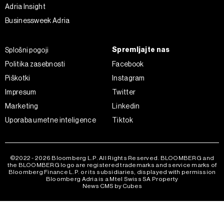
Adria Insight
Businessweek Adria
Spremljajte nas
Splošni pogoji
Politika zasebnosti
Facebook
Piškotki
Instagram
Impresum
Twitter
Marketing
Linkedin
Uporaba umetne inteligence
Tiktok
©2022 - 2026 Bloomberg L.P. All Rights Reserved. BLOOMBERG and
the BLOOMBERG logo are registered trademarks and service marks of
Bloomberg Finance L.P. or its subsidiaries, displayed with permission
Bloomberg Adria is a Mtel Swiss SA Property
News CMS by Cubes