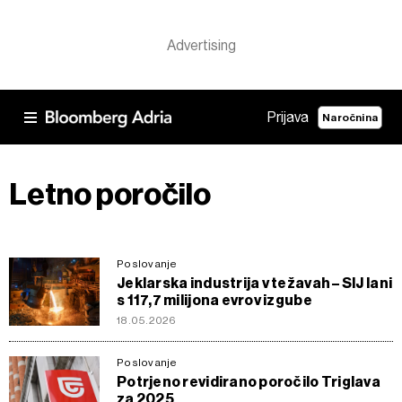
Prijava
Naročnina
Letno poročilo
Poslovanje
Jeklarska industrija v težavah – SIJ lani
s 117,7 milijona evrov izgube
18.05.2026
Poslovanje
Potrjeno revidirano poročilo Triglava
za 2025