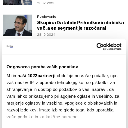
12.02.2025
Poslovanje
Skupina Datalab: Prihodkov in dobička
več, a en segment je razočaral
28.10.2024
Poslovanje
Krka lani s 50 milijonov nižjim čistim
dobičkom. Razlog: rubelj
14.03.2024
Odgovorna poraba vaših podatkov
Mi in
naši 1022partnerji
obdelujemo vaše podatke, npr.
Poslovanje
vaš naslov IP, z uporabo tehnologij, kot so piškotki, za
Rekordni dobički skupine Allianz
shranjevanje in dostop do podatkov o vaši napravi, da
27.02.2024
vam lahko prikazujemo prilagojene oglase in vsebino, za
merjenje oglasov in vsebine, vpoglede o obiskovalcih in
razvoj izdelkov. Imate izbiro glede tega, kdo uporablja
Denar
Revolut v lanskem letu z rekordnimi
vaše podatke in za kakšne namene.
prihodki