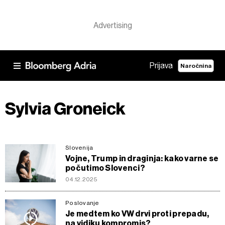
Prijava
Naročnina
Sylvia Groneick
Slovenija
Vojne, Trump in draginja: kako varne se
počutimo Slovenci?
04.12.2025
Poslovanje
Je medtem ko VW drvi proti prepadu,
na vidiku kompromis?