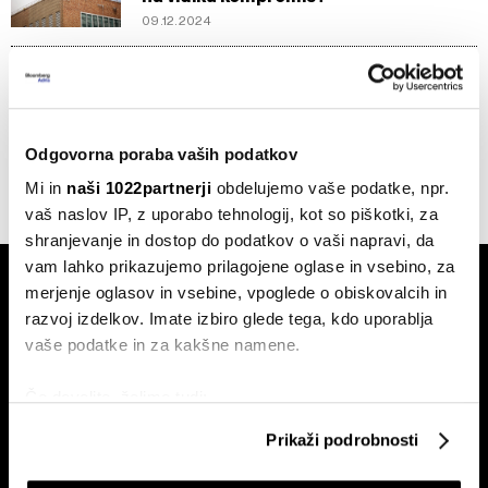
09.12.2024
Intervju
Sylvia Groneick: 'Veliko si obetamo od
sodelovanja na področju umetne
inteligence'
Odgovorna poraba vaših podatkov
05.12.2024
Mi in
naši 1022partnerji
obdelujemo vaše podatke, npr.
vaš naslov IP, z uporabo tehnologij, kot so piškotki, za
shranjevanje in dostop do podatkov o vaši napravi, da
vam lahko prikazujemo prilagojene oglase in vsebino, za
merjenje oglasov in vsebine, vpoglede o obiskovalcih in
razvoj izdelkov. Imate izbiro glede tega, kdo uporablja
vaše podatke in za kakšne namene.
Če dovolite, želimo tudi:
Naročite se na e-
pismo
Zbirati informacije o vaši geografski lokaciji, ki so
Prikaži podrobnosti
lahko točni do nekaj metrov
Identificirati napravo z aktivnim preverjanjem