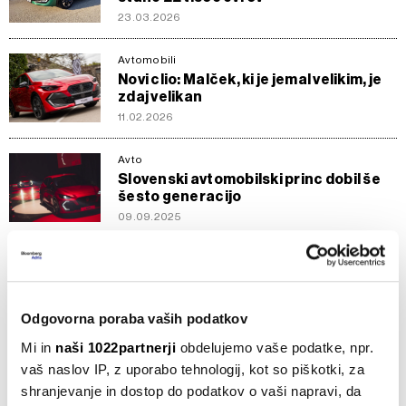
23.03.2026
Avtomobili
Novi clio: Malček, ki je jemal velikim, je
zdaj velikan
11.02.2026
Avto
Slovenski avtomobilski princ dobil še
šesto generacijo
09.09.2025
Avto
To so letos najbolj prodajani avti v
Sloveniji
05.08.2025
Odgovorna poraba vaših podatkov
Mi in
naši 1022partnerji
obdelujemo vaše podatke, npr.
Poslovanje
vaš naslov IP, z uporabo tehnologij, kot so piškotki, za
Renault s poslovnimi rezultati povozil
shranjevanje in dostop do podatkov o vaši napravi, da
pesimizem; Revoz ne blesti