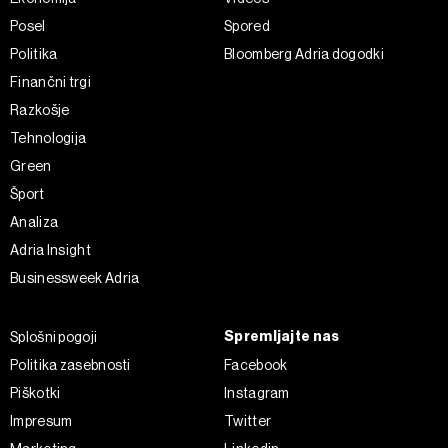
pa v
Politiki piškotkov
.
Posel
Spored
Piškotke lahko kadar koli ponovno prilagodite tako, da
Politika
Bloomberg Adria dogodki
kliknete možnost »Prikaži podrobnosti«. Privolitev lahko
Finančni trgi
kadar koli prekličete brez kakršnih koli posledic.
Razkošje
Tehnologija
Green
Šport
Analiza
Adria Insight
Businessweek Adria
Spremljajte nas
Splošni pogoji
Politika zasebnosti
Facebook
Piškotki
Instagram
Impresum
Twitter