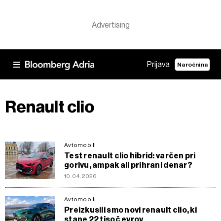
Prijava
Naročnina
Renault clio
Avtomobili
Test renault clio hibrid: varčen pri
gorivu, ampak ali prihrani denar?
10.04.2026
Avtomobili
Preizkusili smo novi renault clio, ki
stane 22 tisoč evrov