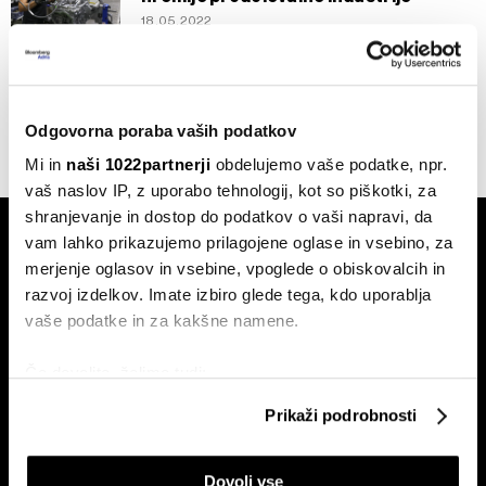
18.05.2022
...
1
2
3
4
Odgovorna poraba vaših podatkov
Mi in
naši 1022partnerji
obdelujemo vaše podatke, npr.
vaš naslov IP, z uporabo tehnologij, kot so piškotki, za
shranjevanje in dostop do podatkov o vaši napravi, da
vam lahko prikazujemo prilagojene oglase in vsebino, za
merjenje oglasov in vsebine, vpoglede o obiskovalcih in
razvoj izdelkov. Imate izbiro glede tega, kdo uporablja
vaše podatke in za kakšne namene.
Naročite se na e-
Če dovolite, želimo tudi:
pismo
Zbirati informacije o vaši geografski lokaciji, ki so
Prikaži podrobnosti
lahko točni do nekaj metrov
Identificirati napravo z aktivnim preverjanjem
Ekonomija
Videos
Dovoli vse
lastnosti (odčitavanje prstnih odtisov)