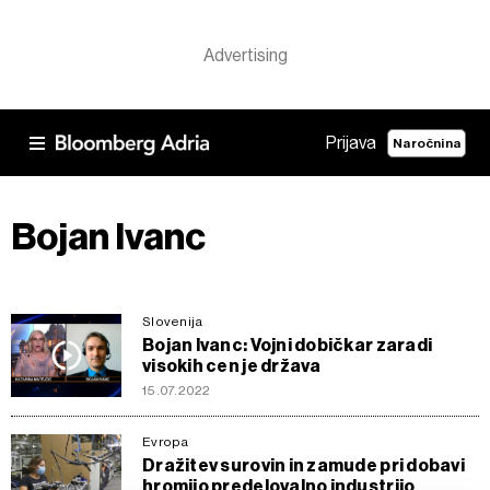
Prijava
Naročnina
Bojan Ivanc
Slovenija
Bojan Ivanc: Vojni dobičkar zaradi
visokih cen je država
15.07.2022
Evropa
Dražitev surovin in zamude pri dobavi
hromijo predelovalno industrijo