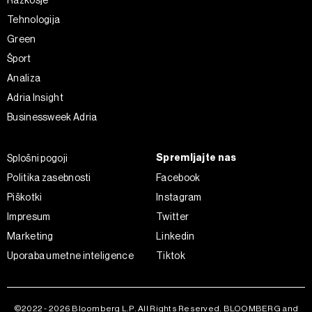
Razkošje
kliknete možnost »Prikaži podrobnosti«. Privolitev lahko
Tehnologija
kadar koli prekličete brez kakršnih koli posledic.
Green
Šport
Analiza
Adria Insight
Businessweek Adria
Spremljajte nas
Splošni pogoji
Politika zasebnosti
Facebook
Piškotki
Instagram
Impresum
Twitter
Marketing
Linkedin
Uporaba umetne inteligence
Tiktok
©2022 - 2026 Bloomberg L.P. All Rights Reserved. BLOOMBERG and