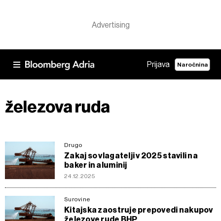
Prijava
Naročnina
železova ruda
Drugo
Zakaj so vlagatelji v 2025 stavili na
baker in aluminij
24.12.2025
Surovine
Kitajska zaostruje prepovedi nakupov
železove rude BHP