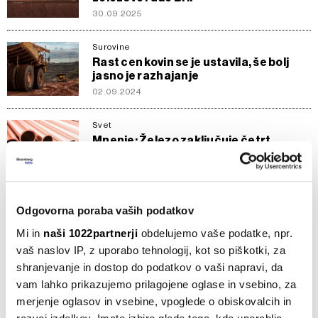
30.09.2025
Surovine
Rast cen kovin se je ustavila, še bolj
jasno je razhajanje
02.09.2024
Svet
Mnenje: Železo zaključuje četrt
stoletja dolg cikel rasti
19.08.2024
Surovine
Odgovorna poraba vaših podatkov
Trg kovin ohladila skromna napoved
kitajske rasti
Mi in
naši 1022partnerji
obdelujemo vaše podatke, npr.
06.03.2023
vaš naslov IP, z uporabo tehnologij, kot so piškotki, za
shranjevanje in dostop do podatkov o vaši napravi, da
Surovine
vam lahko prikazujemo prilagojene oglase in vsebino, za
BHP ob dražjih surovinah do rekordnih
merjenje oglasov in vsebine, vpoglede o obiskovalcih in
dobičkov