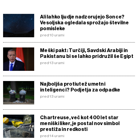
Ali lahko ljudje nadzorujejo Sonce?
Vesoljska ogledala sprožajo številne
pomisleke
pred 10 urami
Meški pakt: Turčiji, Savdski Arabiji in
Pakistanu bi se lahko pridružil še Egipt
pred 13 urami
Najboljša protiutež umetni
inteligenci? Podjetja za odpadke
pred 13 urami
Chartreuse, več kot 400 let star
meniški liker, je postal nov simbol
prestiža in redkosti
pred 14 urami