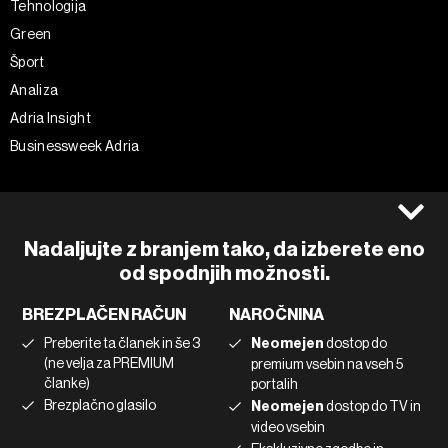
Tehnologija
Green
Šport
Analiza
Adria Insight
Businessweek Adria
Spremljajte nas
Splošni pogoji
Politika zasebnosti
Facebook
Nadaljujte z branjem tako, da izberete eno
Piškotki
Instagram
od spodnjih možnosti.
Impresum
Twitter
BREZPLAČEN RAČUN
NAROČNINA
Marketing
Linkedin
Preberite ta članek in še 3
Neomejen
dostop do
Uporaba umetne inteligence
Tiktok
(ne velja za PREMIUM
premium vsebin na vseh 5
članke)
portalih
Brezplačno glasilo
Neomejen
dostop do TV in
©2022 - 2026 Bloomberg L.P. All Rights Reserved. BLOOMBERG and
video vsebin
the BLOOMBERG logo are registered trademarks and service marks of