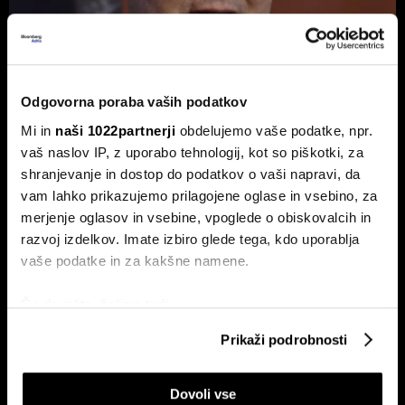
Odgovorna poraba vaših podatkov
Ambrožič: Gre za največji športni
Mi in
naši 1022partnerji
obdelujemo vaše podatke, npr.
dogodek v zgodovini vseh športov
vaš naslov IP, z uporabo tehnologij, kot so piškotki, za
Svetovno prvenstvo v nogometu čez lužo je podrlo rekorde
shranjevanje in dostop do podatkov o vaši napravi, da
v gledanosti in obiskanosti.
vam lahko prikazujemo prilagojene oglase in vsebino, za
merjenje oglasov in vsebine, vpoglede o obiskovalcih in
razvoj izdelkov. Imate izbiro glede tega, kdo uporablja
vaše podatke in za kakšne namene.
Če dovolite, želimo tudi:
Zbirati informacije o vaši geografski lokaciji, ki so
Prikaži podrobnosti
lahko točni do nekaj metrov
Mundial kot tovarna denarja:
Bodo slovenska smučišča čez 10
Identificirati napravo z aktivnim preverjanjem
kdo so pravi zmagovalci
let na ravni avstrijskih
Dovoli vse
lastnosti (odčitavanje prstnih odtisov)
nogometne norosti?