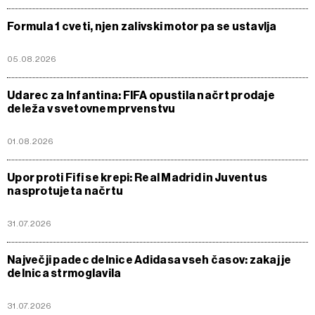
Formula 1 cveti, njen zalivski motor pa se ustavlja
05.08.2026
Udarec za Infantina: FIFA opustila načrt prodaje
deleža v svetovnem prvenstvu
01.08.2026
Upor proti Fifi se krepi: Real Madrid in Juventus
nasprotujeta načrtu
31.07.2026
Največji padec delnice Adidasa vseh časov: zakaj je
delnica strmoglavila
31.07.2026