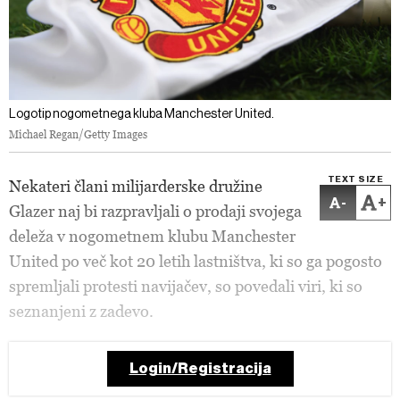
Logotip nogometnega kluba Manchester United.
Michael Regan/Getty Images
TEXT SIZE
Nekateri člani milijarderske družine
-
+
Glazer naj bi razpravljali o prodaji svojega
deleža v nogometnem klubu Manchester
United po več kot 20 letih lastništva, ki so ga pogosto
spremljali protesti navijačev, so povedali viri, ki so
seznanjeni z zadevo.
Login/Registracija