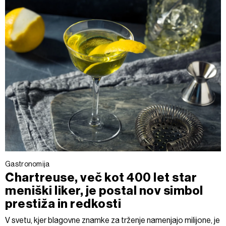
Gastronomija
Chartreuse, več kot 400 let star
meniški liker, je postal nov simbol
prestiža in redkosti
V svetu, kjer blagovne znamke za trženje namenjajo milijone, je