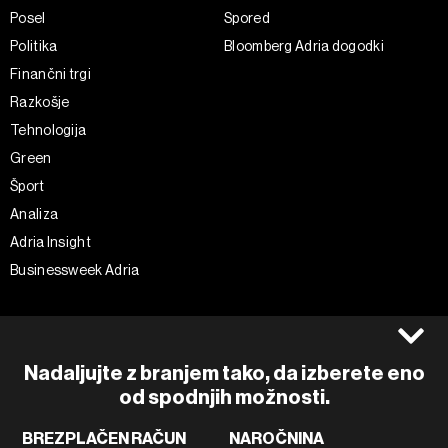
Posel
Spored
Politika
Bloomberg Adria dogodki
Finančni trgi
Razkošje
Tehnologija
Green
Šport
Analiza
Adria Insight
Businessweek Adria
Spremljajte nas
Splošni pogoji
Politika zasebnosti
Facebook
Nadaljujte z branjem tako, da izberete eno
Piškotki
Instagram
od spodnjih možnosti.
Impresum
Twitter
BREZPLAČEN RAČUN
NAROČNINA
Marketing
Linkedin