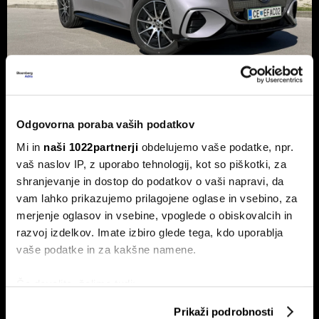
Novi mercedes-benz GLC: Tvegana
elektrifikacija luksuza ali genialni
Odgovorna poraba vaših podatkov
preboj?
Mi in
naši 1022partnerji
obdelujemo vaše podatke, npr.
Petična znamka iz Stuttgarta z elektrificirano uspešnico
vaš naslov IP, z uporabo tehnologij, kot so piškotki, za
napoveduje oster obrat v smeri pogonske alternative.
shranjevanje in dostop do podatkov o vaši napravi, da
vam lahko prikazujemo prilagojene oglase in vsebino, za
merjenje oglasov in vsebine, vpoglede o obiskovalcih in
razvoj izdelkov. Imate izbiro glede tega, kdo uporablja
vaše podatke in za kakšne namene.
Če dovolite, želimo tudi:
Zbirati informacije o vaši geografski lokaciji, ki so
Prikaži podrobnosti