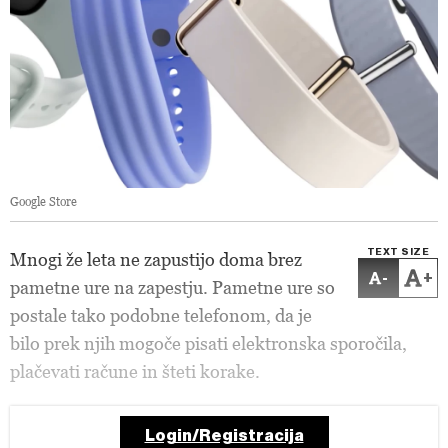
Google Store
TEXT SIZE
Mnogi že leta ne zapustijo doma brez
-
+
pametne ure na zapestju. Pametne ure so
postale tako podobne telefonom, da je
bilo prek njih mogoče pisati elektronska sporočila,
plačevati račune in šteti korake.
Login/Registracija