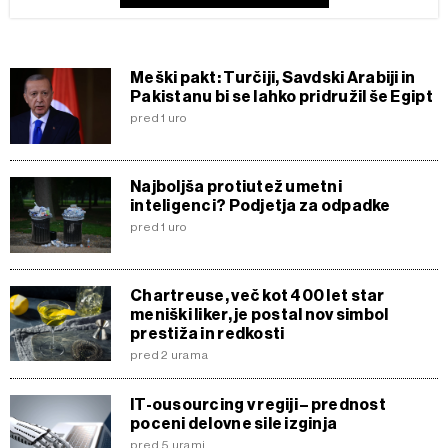
Meški pakt: Turčiji, Savdski Arabiji in
Pakistanu bi se lahko pridružil še Egipt
pred 1 uro
Najboljša protiutež umetni
inteligenci? Podjetja za odpadke
pred 1 uro
Chartreuse, več kot 400 let star
meniški liker, je postal nov simbol
prestiža in redkosti
pred 2 urama
IT-ousourcing v regiji – prednost
poceni delovne sile izginja
pred 5 urami