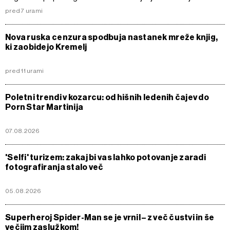
pred 7 urami
Nova ruska cenzura spodbuja nastanek mreže knjig,
ki zaobidejo Kremelj
pred 11 urami
Poletni trendi v kozarcu: od hišnih ledenih čajev do
Porn Star Martinija
07.08.2026
'Selfi' turizem: zakaj bi vas lahko potovanje zaradi
fotografiranja stalo več
05.08.2026
Superheroj Spider-Man se je vrnil – z več čustvi in še
večjim zaslužkom!