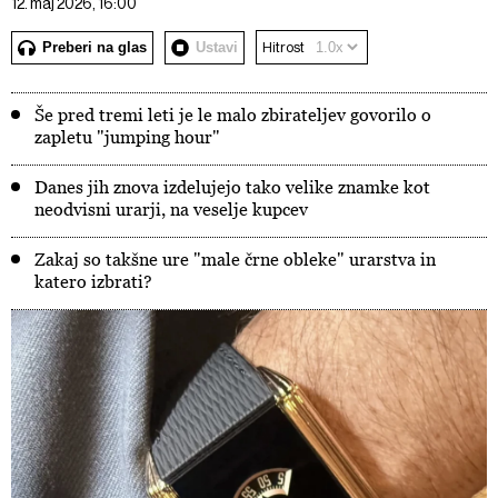
12. maj 2026, 16:00
Preberi na glas
Ustavi
Hitrost
Še pred tremi leti je le malo zbirateljev govorilo o
zapletu "jumping hour"
Danes jih znova izdelujejo tako velike znamke kot
neodvisni urarji, na veselje kupcev
Zakaj so takšne ure "male črne obleke" urarstva in
katero izbrati?