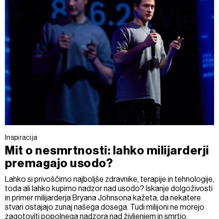
Inspiracija
Mit o nesmrtnosti: lahko milijarderji
premagajo usodo?
Lahko si privoščimo najboljše zdravnike, terapije in tehnologije,
toda ali lahko kupimo nadzor nad usodo? Iskanje dolgoživosti
in primer milijarderja Bryana Johnsona kažeta, da nekatere
stvari ostajajo zunaj našega dosega. Tudi milijoni ne morejo
zagotoviti popolnega nadzora nad življenjem in smrtjo.