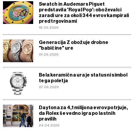
Swatch in Audemars Piguet
predstavila 'Royal Pop': oboževalci
zaradi ure za okoli 344 evrov kampirali
pred trgovinami
18.05.2026
Generacija Z obožuje drobne
"babičine" ure
01.05.2026
Bela keramična ura je statusni simbol
tega poletja
07.06.2026
Daytona za 4,1 milijona evrov potrjuje,
da Rolex še vedno igra po lastnih
pravilih
24.04.2026