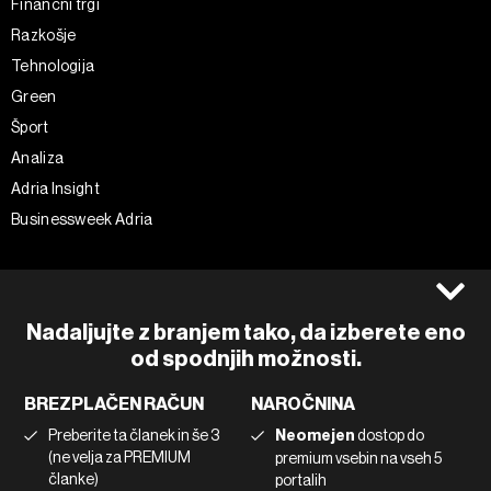
Finančni trgi
Razkošje
Tehnologija
Green
Šport
Analiza
Adria Insight
Businessweek Adria
Spremljajte nas
Splošni pogoji
Politika zasebnosti
Facebook
Nadaljujte z branjem tako, da izberete eno
Piškotki
Instagram
od spodnjih možnosti.
Impresum
Twitter
BREZPLAČEN RAČUN
NAROČNINA
Marketing
Linkedin
Preberite ta članek in še 3
Neomejen
dostop do
Uporaba umetne inteligence
Tiktok
(ne velja za PREMIUM
premium vsebin na vseh 5
članke)
portalih