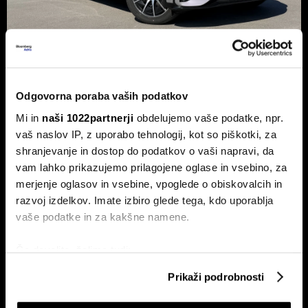
Novi mercedes-benz GLC: Tvegana
elektrifikacija luksuza ali genialni
Odgovorna poraba vaših podatkov
preboj?
Mi in
naši 1022partnerji
obdelujemo vaše podatke, npr.
Petična znamka iz Stuttgarta z elektrificirano uspešnico
vaš naslov IP, z uporabo tehnologij, kot so piškotki, za
napoveduje oster obrat v smeri pogonske alternative.
shranjevanje in dostop do podatkov o vaši napravi, da
vam lahko prikazujemo prilagojene oglase in vsebino, za
merjenje oglasov in vsebine, vpoglede o obiskovalcih in
razvoj izdelkov. Imate izbiro glede tega, kdo uporablja
vaše podatke in za kakšne namene.
Če dovolite, želimo tudi:
Zbirati informacije o vaši geografski lokaciji, ki so
Prikaži podrobnosti
Xpeng P7+: Kitajec, ki govori kot
Novi jeep compass stavi na
lahko točni do nekaj metrov
dež in računa kot Turing
elektriko, a pogreša dizla; ga bo
Identificirati napravo z aktivnim preverjanjem
dobil?