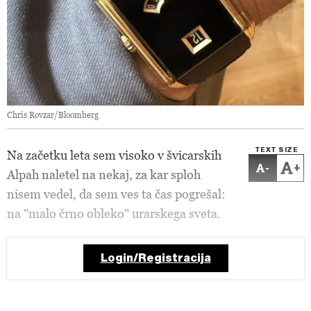
Chris Rovzar/Bloomberg
TEXT SIZE
Na začetku leta sem visoko v švicarskih
-
+
Alpah naletel na nekaj, za kar sploh
nisem vedel, da sem ves ta čas pogrešal:
na "malo črno obleko" urarskega sveta.
Login/Registracija