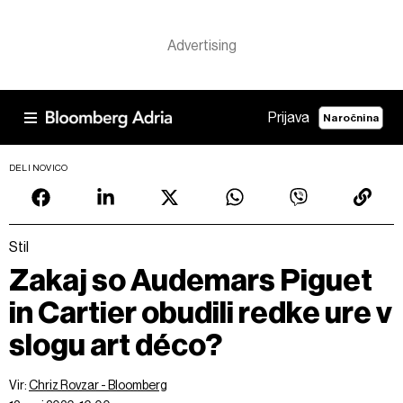
Prijava
Naročnina
DELI NOVICO
Stil
Zakaj so Audemars Piguet
in Cartier obudili redke ure v
slogu art déco?
Vir:
Chriz Rovzar - Bloomberg