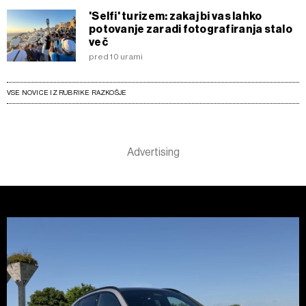
'Selfi' turizem: zakaj bi vas lahko
potovanje zaradi fotografiranja stalo
več
pred 10 urami
VSE NOVICE IZ RUBRIKE RAZKOŠJE