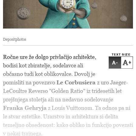
Depositphotos
TEXT SIZE
Ročne ure že dolgo privlačijo arhitekte,
-
+
bodisi kot zbiratelje, sodelavce ali
občasno tudi kot oblikovalce. Dovolj je
pomisliti na povezavo
Le Corbusiera
z uro Jaeger-
LeCoultre Reverso "Golden Ratio" iz tridesetih let
prejšnjega stoletja ali na nedavno sodelovanje
Franka Gehryja
z Louis Vuittonom. Ta odnos pa ni
le stvar estetike. Urarstvo in arhitektura si delita
temeljno obsedenost: kako obliko in funkcijo povezati
v nekaj trajnega.