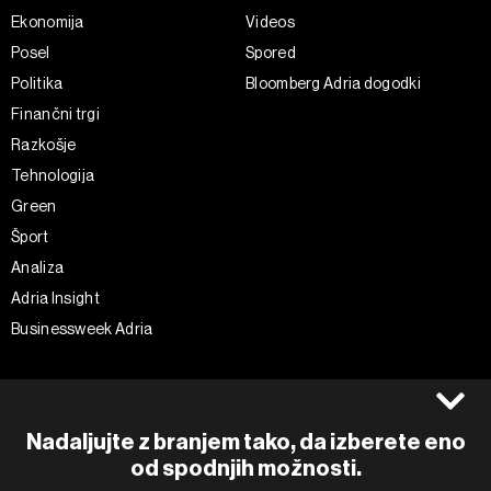
Ekonomija
Videos
Posel
Spored
Politika
Bloomberg Adria dogodki
Finančni trgi
Razkošje
Tehnologija
Green
Šport
Analiza
Adria Insight
Businessweek Adria
Spremljajte nas
Splošni pogoji
Politika zasebnosti
Facebook
Nadaljujte z branjem tako, da izberete eno
Piškotki
Instagram
od spodnjih možnosti.
Impresum
Twitter