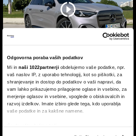
Odgovorna poraba vaših podatkov
Novi mercedes-benz GLC: Tvegana
Mi in
naši 1022partnerji
obdelujemo vaše podatke, npr.
elektrifikacija luksuza ali genialni
vaš naslov IP, z uporabo tehnologij, kot so piškotki, za
preboj?
shranjevanje in dostop do podatkov o vaši napravi, da
vam lahko prikazujemo prilagojene oglase in vsebino, za
Petična znamka iz Stuttgarta z elektrificirano uspešnico
napoveduje oster obrat v smeri pogonske alternative.
merjenje oglasov in vsebine, vpoglede o obiskovalcih in
razvoj izdelkov. Imate izbiro glede tega, kdo uporablja
vaše podatke in za kakšne namene.
Če dovolite, želimo tudi:
Zbirati informacije o vaši geografski lokaciji, ki so