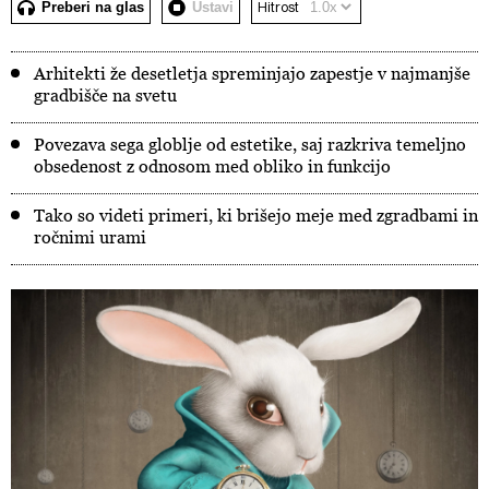
Preberi na glas
Ustavi
Hitrost
Arhitekti že desetletja spreminjajo zapestje v najmanjše
gradbišče na svetu
Povezava sega globlje od estetike, saj razkriva temeljno
obsedenost z odnosom med obliko in funkcijo
Tako so videti primeri, ki brišejo meje med zgradbami in
ročnimi urami