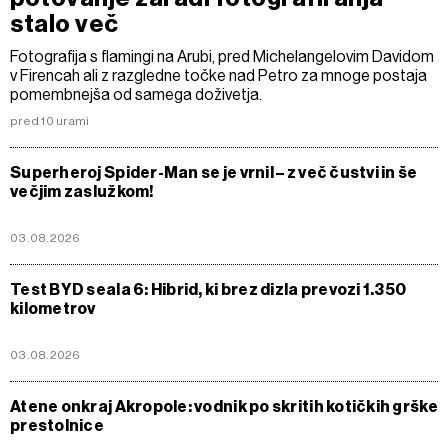
stalo več
Fotografija s flamingi na Arubi, pred Michelangelovim Davidom
v Firencah ali z razgledne točke nad Petro za mnoge postaja
pomembnejša od samega doživetja.
pred 10 urami
Superheroj Spider-Man se je vrnil – z več čustvi in še
večjim zaslužkom!
03.08.2026
Test BYD seala 6: Hibrid, ki brez dizla prevozi 1.350
kilometrov
03.08.2026
Atene onkraj Akropole: vodnik po skritih kotičkih grške
prestolnice