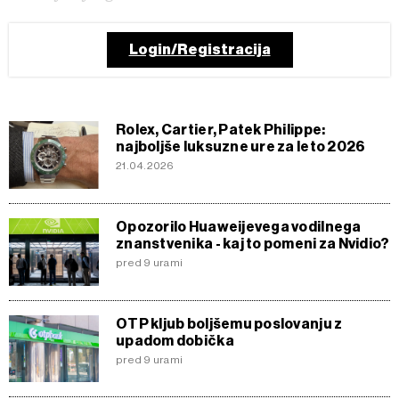
Login/Registracija
Rolex, Cartier, Patek Philippe:
najboljše luksuzne ure za leto 2026
21.04.2026
Opozorilo Huaweijevega vodilnega
znanstvenika - kaj to pomeni za Nvidio?
pred 9 urami
OTP kljub boljšemu poslovanju z
upadom dobička
pred 9 urami