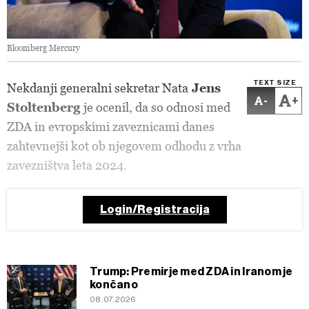
Bloomberg Mercury
TEXT SIZE
Nekdanji generalni sekretar Nata
Jens
-
+
Stoltenberg
je ocenil, da so odnosi med
ZDA in evropskimi zaveznicami danes
zahtevnejši kot ob njegovem odhodu z vrha
zavezništva leta 2024.
Login/Registracija
Trump: Premirje med ZDA in Iranom je
končano
08.07.2026