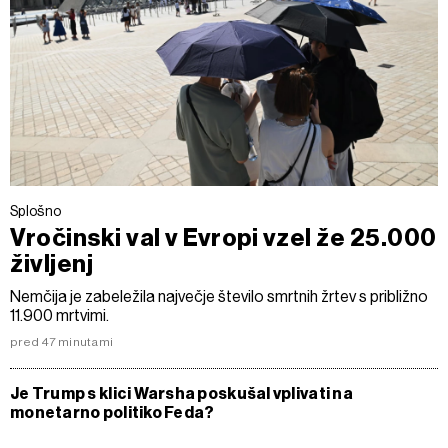
Splošno
Vročinski val v Evropi vzel že 25.000
življenj
Nemčija je zabeležila največje število smrtnih žrtev s približno
11.900 mrtvimi.
pred 47 minutami
Je Trump s klici Warsha poskušal vplivati na
monetarno politiko Feda?