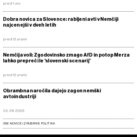
pred 1 uro
Dobra novica za Slovence: rabljeni avti v Nemčiji
najcenejši v dveh letih
pred 12 urami
Nemčija voli: Zgodovinsko zmago AfD in potop Merza
lahko prepreči le 'slovenski scenarij'
pred 12 urami
Obrambna naročila dajejo zagon nemški
avtoindustriji
05.08.2026
VSE NOVICE IZ RUBRIKE POLITIKA