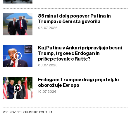
85 minut dolg pogovor Putina in
Trumpa: o čem sta govorila
05.07.2026
Kaj Putinu v Ankari pripravljajo besni
Trump, trgovec Erdogan in
prišepetovalec Rutte?
03.07.2026
Erdogan: Trumpov dragi prijatelj, ki
oborožuje Evropo
10.07.2026
VSE NOVICE IZ RUBRIKE POLITIKA