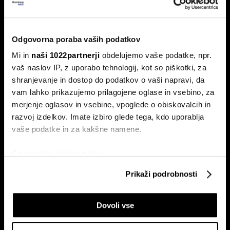
Nemčija voli: Zgodovinsko zmago
AfD in potop Merza lahko prepreči le
'slovenski scenarij'
Odgovorna poraba vaših podatkov
Septembra v Saški-Anhalt, Berlinu in Mecklenburg-
Mi in
naši 1022partnerji
obdelujemo vaše podatke, npr.
Predpomorjanski deželne volitve, ki bodo podale oceno
Merzeve vlade.
vaš naslov IP, z uporabo tehnologij, kot so piškotki, za
shranjevanje in dostop do podatkov o vaši napravi, da
vam lahko prikazujemo prilagojene oglase in vsebino, za
merjenje oglasov in vsebine, vpoglede o obiskovalcih in
razvoj izdelkov. Imate izbiro glede tega, kdo uporablja
vaše podatke in za kakšne namene.
Če dovolite, želimo tudi:
Zbirati informacije o vaši geografski lokaciji, ki so
Prikaži podrobnosti
Ceuta maje Schengen;
Pred vmesnimi volitvami v ZDA:
lahko točni do nekaj metrov
avtoprevoznik Peter Pišek: Če
'Prej smo molili za dež, zdaj za
pride do motenj, lahko samo
geopolitiko'
Identificirati napravo z aktivnim preverjanjem
zapremo
Dovoli vse
lastnosti (odčitavanje prstnih odtisov)
Poglejte si še, kako se obdelujejo vaši osebni podatki in