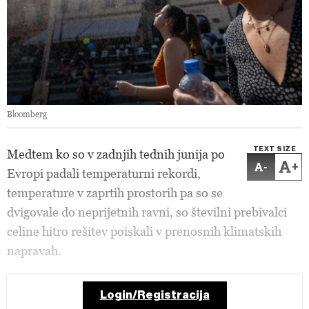
Bloomberg
TEXT SIZE
Medtem ko so v zadnjih tednih junija po
-
+
Evropi padali temperaturni rekordi,
temperature v zaprtih prostorih pa so se
dvigovale do neprijetnih ravni, so številni prebivalci
celine hitro rešitev poiskali v prenosnih klimatskih
napravah.
Login/Registracija