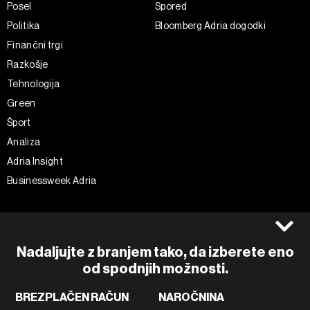
Posel
Spored
Politika
Bloomberg Adria dogodki
Finančni trgi
Razkošje
Tehnologija
Green
Šport
Analiza
Adria Insight
Businessweek Adria
Spremljajte nas
Splošni pogoji
Politika zasebnosti
Facebook
Nadaljujte z branjem tako, da izberete eno
Piškotki
Instagram
od spodnjih možnosti.
Impresum
Twitter
BREZPLAČEN RAČUN
NAROČNINA
Marketing
Linkedin