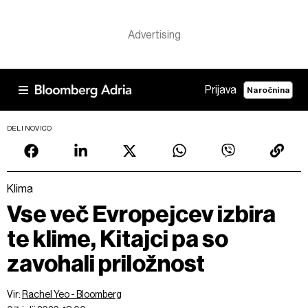
Prijava
Naročnina
DELI NOVICO
Klima
Vse več Evropejcev izbira
te klime, Kitajci pa so
zavohali priložnost
Vir:
Rachel Yeo - Bloomberg