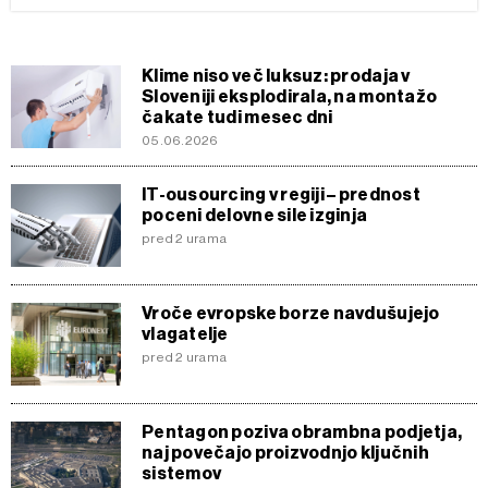
Klime niso več luksuz: prodaja v
Sloveniji eksplodirala, na montažo
čakate tudi mesec dni
05.06.2026
IT-ousourcing v regiji – prednost
poceni delovne sile izginja
pred 2 urama
Vroče evropske borze navdušujejo
vlagatelje
pred 2 urama
Pentagon poziva obrambna podjetja,
naj povečajo proizvodnjo ključnih
sistemov