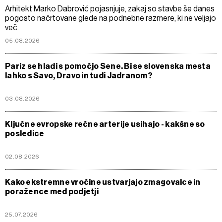
Arhitekt Marko Dabrović pojasnjuje, zakaj so stavbe še danes
pogosto načrtovane glede na podnebne razmere, ki ne veljajo
več.
05.08.2026
Pariz se hladi s pomočjo Sene. Bi se slovenska mesta
lahko s Savo, Dravo in tudi Jadranom?
03.08.2026
Ključne evropske rečne arterije usihajo - kakšne so
posledice
02.08.2026
Kako ekstremne vročine ustvarjajo zmagovalce in
poražence med podjetji
25.07.2026