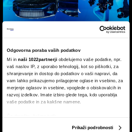
Kako je Geelyju uspelo pokoriti
velikega BYD
Odgovorna poraba vaših podatkov
Geely v času negotovosti stavi na globalno prodajno
Mi in
naši 1022partnerji
obdelujemo vaše podatke, npr.
mrežo in za kitajsko znamko netipično pogonsko
vaš naslov IP, z uporabo tehnologij, kot so piškotki, za
razpršenost, saj izdeluje tudi modele z motorjem z
notranjim zgorevanjem.
shranjevanje in dostop do podatkov o vaši napravi, da
vam lahko prikazujemo prilagojene oglase in vsebino, za
merjenje oglasov in vsebine, vpoglede o obiskovalcih in
razvoj izdelkov. Imate izbiro glede tega, kdo uporablja
vaše podatke in za kakšne namene.
Če dovolite, želimo tudi:
Zbirati informacije o vaši geografski lokaciji, ki so
Prikaži podrobnosti
lahko točni do nekaj metrov