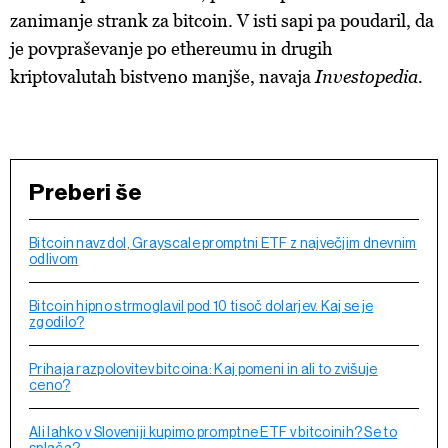
zanimanje strank za bitcoin. V isti sapi pa poudaril, da
je povpraševanje po ethereumu in drugih
kriptovalutah bistveno manjše, navaja
Investopedia.
Preberi še
Bitcoin navzdol, Grayscale promptni ETF z največjim dnevnim
odlivom
Bitcoin hipno strmoglavil pod 10 tisoč dolarjev. Kaj se je
zgodilo?
Prihaja razpolovitev bitcoina: Kaj pomeni in ali to zvišuje
ceno?
Ali lahko v Sloveniji kupimo promptne ETF v bitcoinih? Se to