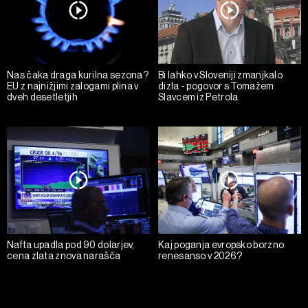
Nas čaka draga kurilna sezona?
Bi lahko v Sloveniji zmanjkalo
EU z najnižjimi zalogami plina v
dizla - pogovor s Tomažem
dveh desetletjih
Slavcem iz Petrola
Nafta upadla pod 90 dolarjev,
Kaj poganja evropsko borzno
cena zlata znova narašča
renesanso v 2026?