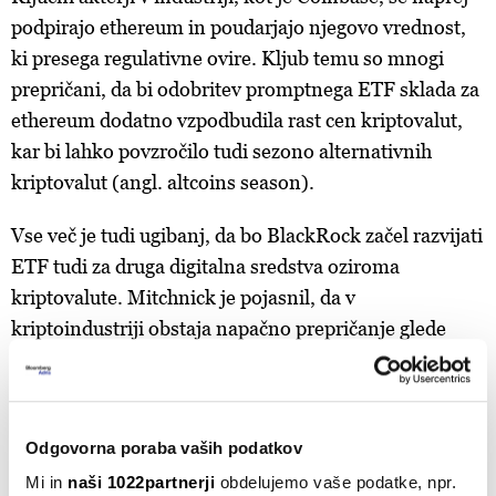
podpirajo ethereum in poudarjajo njegovo vrednost,
ki presega regulativne ovire. Kljub temu so mnogi
prepričani, da bi odobritev promptnega ETF sklada za
ethereum dodatno vzpodbudila rast cen kriptovalut,
kar bi lahko povzročilo tudi sezono alternativnih
kriptovalut (angl. altcoins season).
Vse več je tudi ugibanj, da bo BlackRock začel razvijati
ETF tudi za druga digitalna sredstva oziroma
kriptovalute. Mitchnick je pojasnil, da v
kriptoindustriji obstaja napačno prepričanje glede
namer upravljavca premoženja, da bo začel v kratkem
širiti svoj nabor ostalih digitalnih storitev.
Odgovorna poraba vaših podatkov
Mi in
naši 1022partnerji
obdelujemo vaše podatke, npr.