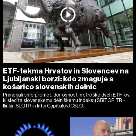
ETF-tekma Hrvatov in Slovencev na
Ljubljanski borzi: kdo zmaguje s
košarico slovenskih delnic
Primerjali smo promet, donosnost in stroške dveh ETF-ov,
ki sledita slovenskemu delniškemu indeksu SBITOP TR -
Ilirikin SLOTR in InterCapitalov ICSLO.