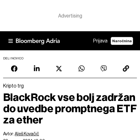
Prijava
Naročnina
DELI NOVICO
Kripto trg
BlackRock vse bolj zadržan
do uvedbe promptnega ETF
za ether
Avtor:
Aleš Kovačič