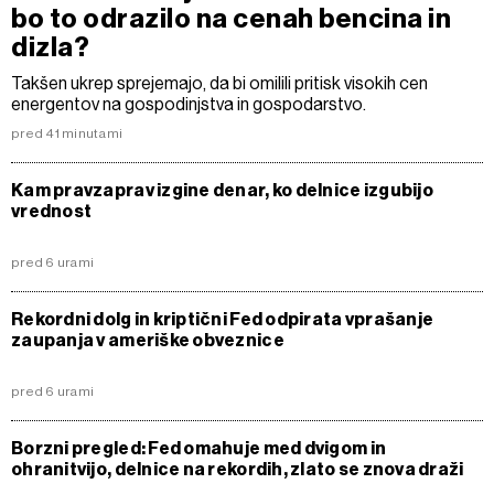
bo to odrazilo na cenah bencina in
dizla?
Takšen ukrep sprejemajo, da bi omilili pritisk visokih cen
energentov na gospodinjstva in gospodarstvo.
pred 41 minutami
Kam pravzaprav izgine denar, ko delnice izgubijo
vrednost
pred 6 urami
Rekordni dolg in kriptični Fed odpirata vprašanje
zaupanja v ameriške obveznice
pred 6 urami
Borzni pregled: Fed omahuje med dvigom in
ohranitvijo, delnice na rekordih, zlato se znova draži