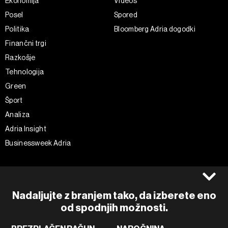
Ekonomija
Videos
Posel
Spored
Politika
Bloomberg Adria dogodki
Finančni trgi
Razkošje
Tehnologija
Green
Šport
Analiza
Adria Insight
Businessweek Adria
Spremljajte nas
Splošni pogoji
Politika zasebnosti
Facebook
Nadaljujte z branjem tako, da izberete eno
Piškotki
Instagram
od spodnjih možnosti.
Impresum
Twitter