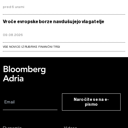
pred 6 urami
Vroče evropske borze navdušujejo vlagatelje
09.08.2026
VSE NOVICE IZ RUBRIKE FINANČNI TRGI
Naročite se na e-
pismo