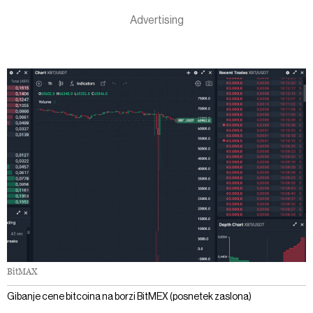
BitMAX
Gibanje cene bitcoina na borzi BitMEX (posnetek zaslona)