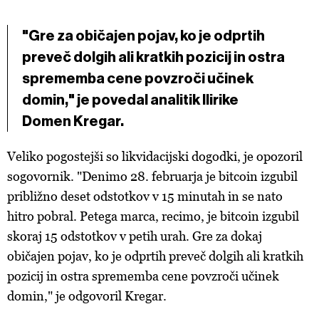
"Gre za običajen pojav, ko je odprtih
preveč dolgih ali kratkih pozicij in ostra
sprememba cene povzroči učinek
domin," je povedal analitik Ilirike
Domen Kregar.
Veliko pogostejši so likvidacijski dogodki, je opozoril
sogovornik. "Denimo 28. februarja je bitcoin izgubil
približno deset odstotkov v 15 minutah in se nato
hitro pobral. Petega marca, recimo, je bitcoin izgubil
skoraj 15 odstotkov v petih urah. Gre za dokaj
običajen pojav, ko je odprtih preveč dolgih ali kratkih
pozicij in ostra sprememba cene povzroči učinek
domin," je odgovoril Kregar.