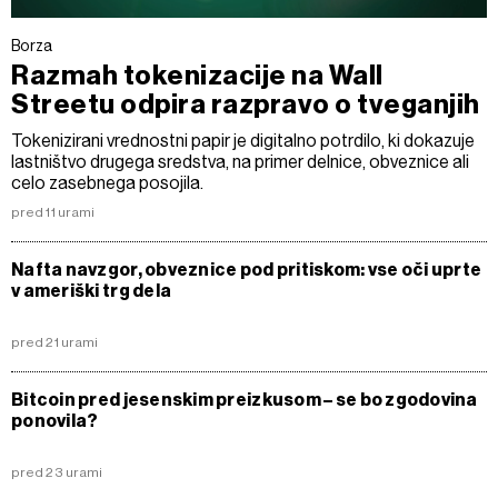
Borza
Razmah tokenizacije na Wall
Streetu odpira razpravo o tveganjih
Tokenizirani vrednostni papir je digitalno potrdilo, ki dokazuje
lastništvo drugega sredstva, na primer delnice, obveznice ali
celo zasebnega posojila.
pred 11 urami
Nafta navzgor, obveznice pod pritiskom: vse oči uprte
v ameriški trg dela
pred 21 urami
Bitcoin pred jesenskim preizkusom – se bo zgodovina
ponovila?
pred 23 urami