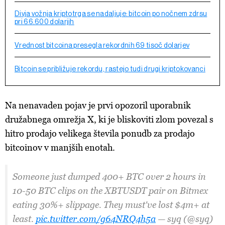
Divja vožnja kriptotrga se nadaljuje: bitcoin po nočnem zdrsu
pri 66.600 dolarjih
Vrednost bitcoina presegla rekordnih 69 tisoč dolarjev
Bitcoin se približuje rekordu, rastejo tudi drugi kriptokovanci
Na nenavaden pojav je prvi opozoril uporabnik
družabnega omrežja X, ki je bliskoviti zlom povezal s
hitro prodajo velikega števila ponudb za prodajo
bitcoinov v manjših enotah.
Someone just dumped 400+ BTC over 2 hours in
10-50 BTC clips on the XBTUSDT pair on Bitmex
eating 30%+ slippage. They must've lost $4m+ at
least.
pic.twitter.com/g64NRQ4h5a
— syq (@syq)