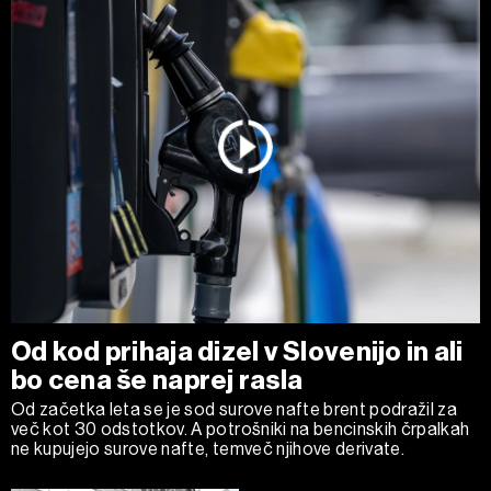
Od kod prihaja dizel v Slovenijo in ali
bo cena še naprej rasla
Od začetka leta se je sod surove nafte brent podražil za
več kot 30 odstotkov. A potrošniki na bencinskih črpalkah
ne kupujejo surove nafte, temveč njihove derivate.