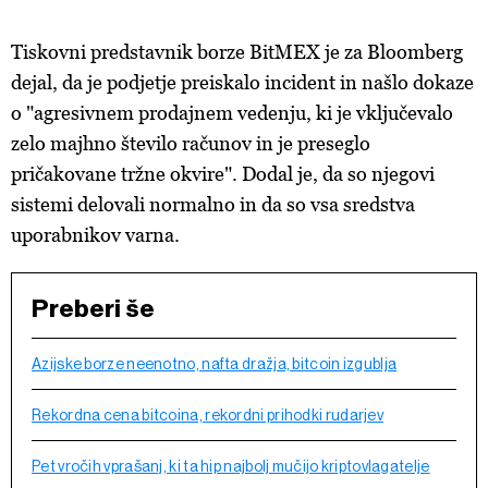
Tiskovni predstavnik borze BitMEX je za Bloomberg
dejal, da je podjetje preiskalo incident in našlo dokaze
o "agresivnem prodajnem vedenju, ki je vključevalo
zelo majhno število računov in je preseglo
pričakovane tržne okvire". Dodal je, da so njegovi
sistemi delovali normalno in da so vsa sredstva
uporabnikov varna.
Preberi še
Azijske borze neenotno, nafta dražja, bitcoin izgublja
Rekordna cena bitcoina, rekordni prihodki rudarjev
Pet vročih vprašanj, ki ta hip najbolj mučijo kriptovlagatelje