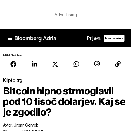
Prijava
Naročnina
DELI NOVICO
Kripto trg
Bitcoin hipno strmoglavil
pod 10 tisoč dolarjev. Kaj se
je zgodilo?
Avtor:
Urban Červek