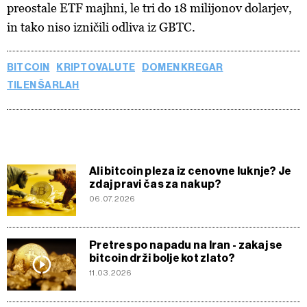
preostale ETF majhni, le tri do 18 milijonov dolarjev,
in tako niso izničili odliva iz GBTC.
BITCOIN
KRIPTOVALUTE
DOMEN KREGAR
TILEN ŠARLAH
Ali bitcoin pleza iz cenovne luknje? Je
zdaj pravi čas za nakup?
06.07.2026
Pretres po napadu na Iran - zakaj se
bitcoin drži bolje kot zlato?
11.03.2026