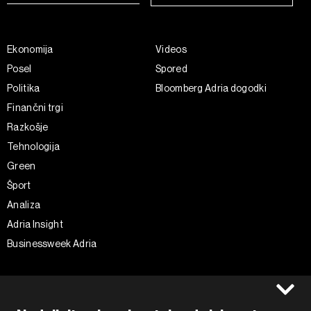
Ekonomija
Videos
Posel
Spored
Politika
Bloomberg Adria dogodki
Finančni trgi
Razkošje
Tehnologija
Green
Šport
Analiza
Adria Insight
Businessweek Adria
Spremljajte nas
Splošni pogoji
Politika zasebnosti
Facebook