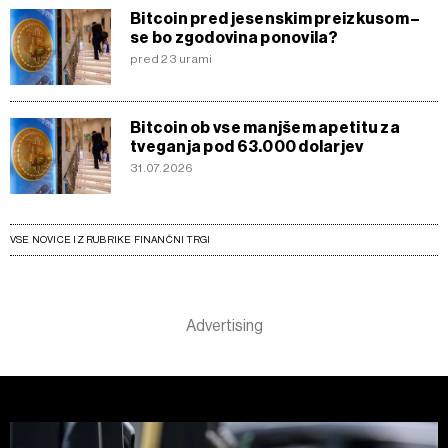
Bitcoin pred jesenskim preizkusom –
se bo zgodovina ponovila?
pred 23 urami
Bitcoin ob vse manjšem apetitu za
tveganja pod 63.000 dolarjev
31.07.2026
VSE NOVICE IZ RUBRIKE FINANČNI TRGI