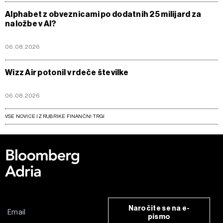
Alphabet z obveznicami po dodatnih 25 milijard za
naložbe v AI?
06.08.2026
Wizz Air potonil v rdeče številke
06.08.2026
VSE NOVICE IZ RUBRIKE FINANČNI TRGI
Naročite se na e-
pismo