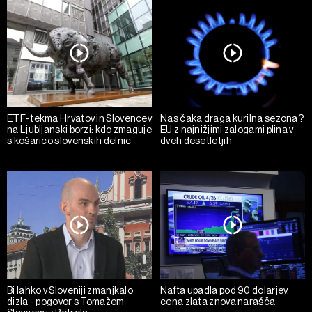
ETF-tekma Hrvatov in Slovencev
Nas čaka draga kurilna sezona?
na Ljubljanski borzi: kdo zmaguje
EU z najnižjimi zalogami plina v
s košarico slovenskih delnic
dveh desetletjih
Bi lahko v Sloveniji zmanjkalo
Nafta upadla pod 90 dolarjev,
dizla - pogovor s Tomažem
cena zlata znova narašča