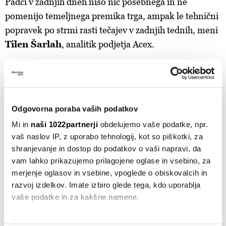
Padci v zadnjih dneh niso nič posebnega in ne
pomenijo temeljnega premika trga, ampak le tehnični
popravek po strmi rasti tečajev v zadnjih tednih, meni
Tilen Šarlah
, analitik podjetja Acex.
"Vsaka korekcija v bikovskem trendu povzroči
ogromno likvidacij pozicij trgovcev, ki so bili napačno
postavljeni, zato je volatilnost večja, hkrati pa
Odgovorna poraba vaših podatkov
povzroča panične prodaje. Zdrave korekcije so
sestavni del vsakega rastočega trga in omogočajo
Mi in
naši 1022partnerji
obdelujemo vaše podatke, npr.
vaš naslov IP, z uporabo tehnologij, kot so piškotki, za
postavitev novih, cenovno bolj primernih ravni za
shranjevanje in dostop do podatkov o vaši napravi, da
nadaljevanje trenda, ne pomenijo pa obrata
vam lahko prikazujemo prilagojene oglase in vsebino, za
trenda," je razmere komentiral Tilen Šarlah. Bitcoin je
merjenje oglasov in vsebine, vpoglede o obiskovalcih in
po njegovi oceni še vedno v bikovskem trendu ne
razvoj izdelkov. Imate izbiro glede tega, kdo uporablja
glede na pocenitve v zadnjih dneh.
vaše podatke in za kakšne namene.
Padci v zadnjih dneh niso nič posebnega
Če dovolite, želimo tudi: