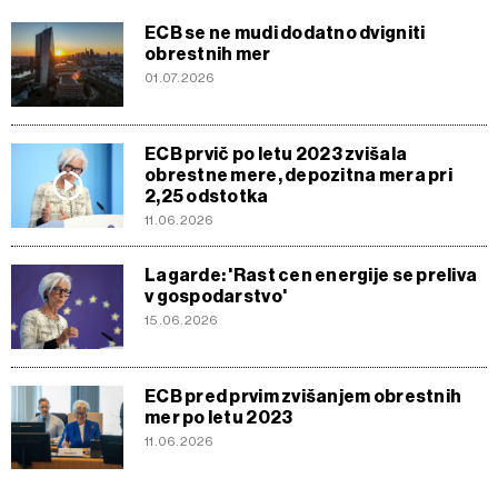
ECB se ne mudi dodatno dvigniti
obrestnih mer
01.07.2026
ECB prvič po letu 2023 zvišala
obrestne mere, depozitna mera pri
2,25 odstotka
11.06.2026
Lagarde: 'Rast cen energije se preliva
v gospodarstvo'
15.06.2026
ECB pred prvim zvišanjem obrestnih
mer po letu 2023
11.06.2026