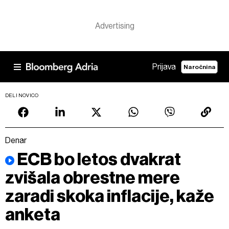
Prijava
Naročnina
DELI NOVICO
Denar
ECB bo letos dvakrat
zvišala obrestne mere
zaradi skoka inflacije, kaže
anketa