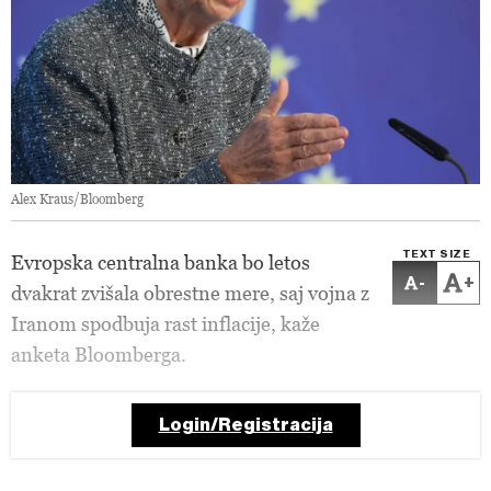
Alex Kraus/Bloomberg
TEXT SIZE
Evropska centralna banka bo letos
-
+
dvakrat zvišala obrestne mere, saj vojna z
Iranom spodbuja rast inflacije, kaže
anketa Bloomberga.
Login/Registracija