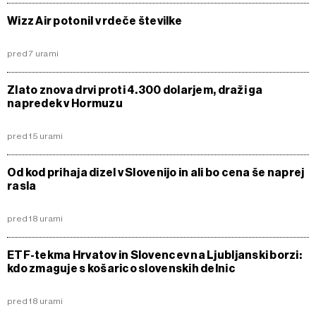
Wizz Air potonil v rdeče številke
pred 7 urami
Zlato znova drvi proti 4.300 dolarjem, draži ga
napredek v Hormuzu
pred 15 urami
Od kod prihaja dizel v Slovenijo in ali bo cena še naprej
rasla
pred 18 urami
ETF-tekma Hrvatov in Slovencev na Ljubljanski borzi:
kdo zmaguje s košarico slovenskih delnic
pred 18 urami