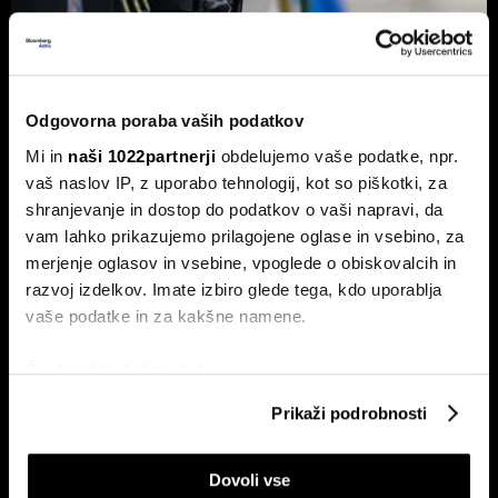
Od kod prihaja dizel v Slovenijo in ali
Odgovorna poraba vaših podatkov
bo cena še naprej rasla
Mi in
naši 1022partnerji
obdelujemo vaše podatke, npr.
Od začetka leta se je sod surove nafte brent podražil za
vaš naslov IP, z uporabo tehnologij, kot so piškotki, za
več kot 30 odstotkov. A potrošniki na bencinskih črpalkah
shranjevanje in dostop do podatkov o vaši napravi, da
ne kupujejo surove nafte, temveč njihove derivate.
vam lahko prikazujemo prilagojene oglase in vsebino, za
merjenje oglasov in vsebine, vpoglede o obiskovalcih in
razvoj izdelkov. Imate izbiro glede tega, kdo uporablja
vaše podatke in za kakšne namene.
Če dovolite, želimo tudi:
Zbirati informacije o vaši geografski lokaciji, ki so
Prikaži podrobnosti
lahko točni do nekaj metrov
ETF-tekma Hrvatov in Slovencev
Nas čaka draga kurilna sezona?
Identificirati napravo z aktivnim preverjanjem
na Ljubljanski borzi: kdo zmaguje
EU z najnižjimi zalogami plina v
s košarico slovenskih delnic
dveh desetletjih
Dovoli vse
lastnosti (odčitavanje prstnih odtisov)