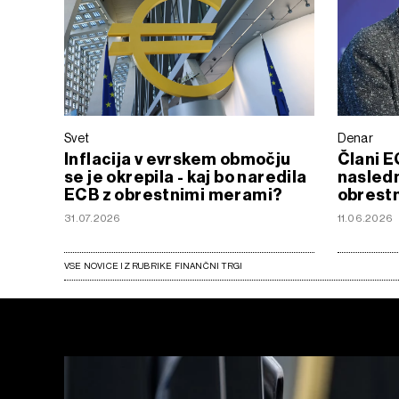
Svet
Denar
Inflacija v evrskem območju
Člani E
se je okrepila - kaj bo naredila
nasledn
ECB z obrestnimi merami?
obrestn
31.07.2026
11.06.2026
VSE NOVICE IZ RUBRIKE FINANČNI TRGI