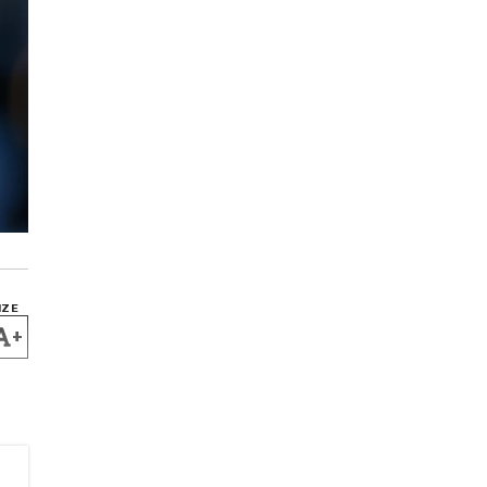
IZE
+