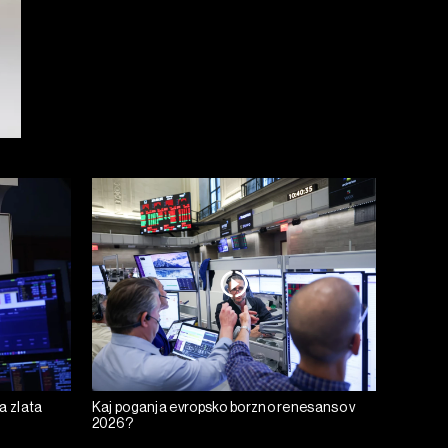
a zlata
Kaj poganja evropsko borzno renesanso v
2026?