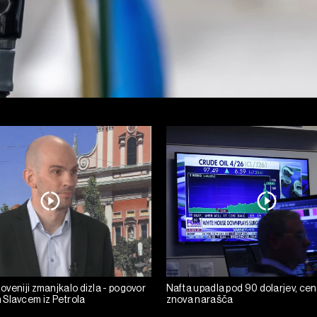
Sloveniji zmanjkalo dizla - pogovor
Nafta upadla pod 90 dolarjev, cen
Slavcem iz Petrola
znova narašča