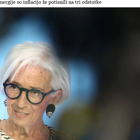
rgije so inflacijo že potisnili na tri odstotke