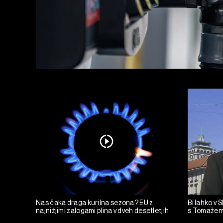
Nas čaka draga kurilna sezona? EU z
Bi lahko v 
najnižjimi zalogami plina v dveh desetletjih
s Tomažem 