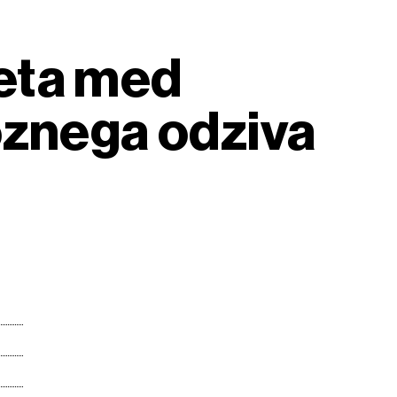
eta med
oznega odziva