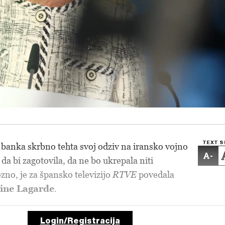
TEXT S
banka skrbno tehta svoj odziv na iransko vojno
-
, da bi zagotovila, da ne bo ukrepala niti
zno, je za špansko televizijo
RTVE
povedala
tine Lagarde
.
Login/Registracija