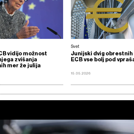
Svet
CB vidijo možnost
Junijski dvig obrestni
jega zvišanja
ECB vse bolj pod vpra
ih mer že julija
15.05.2026