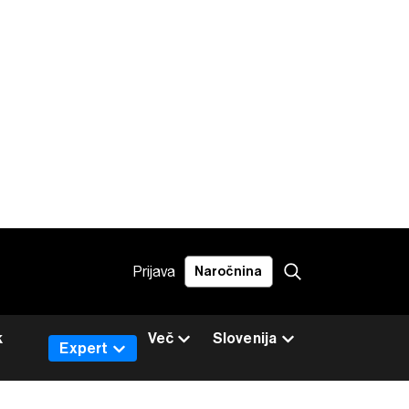
Prijava
Naročnina
k
Več
Slovenija
Expert