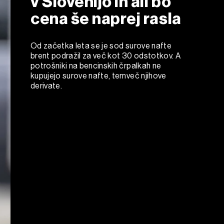
v Slovenijo in ali bo
cena še naprej rasla
Od začetka leta se je sod surove nafte
brent podražil za več kot 30 odstotkov. A
potrošniki na bencinskih črpalkah ne
kupujejo surove nafte, temveč njihove
derivate.