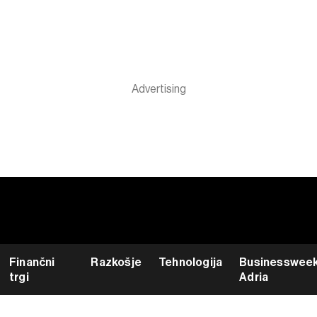
Finančni
Razkošje
Tehnologija
Businesswee
trgi
Adria