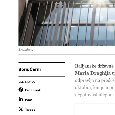
Bloomberg
Italijanske državne
Boris Černi
Maria Draghija
u
odpravlja na predča
DELI NOVICO
oktobra, kar je mend
Facebook
negotovost utegne sp
Post
Tweet