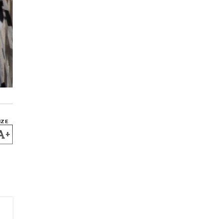
IZE
+