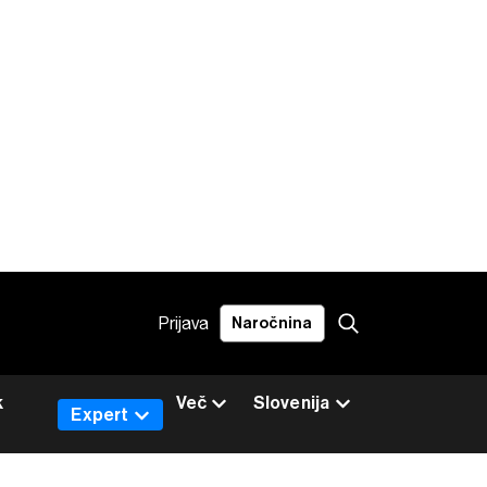
Prijava
Naročnina
k
Več
Slovenija
Expert