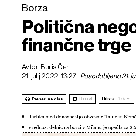
Borza
Politična negot
finančne trge
Avtor:
Boris Černi
21. julij 2022, 13:27
Posodobljeno 21. jul
Preberi na glas
Ustavi
Hitrost
Razlika med donosnostjo obveznic Italije in Nemči
Vrednost delnic na borzi v Milanu je upadla za 2,