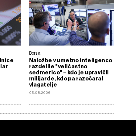
Borza
lnice
Naložbe v umetno inteligenco
olar
razdelile "veličastno
sedmerico" – kdo je upravičil
milijarde, kdo pa razočaral
vlagatelje
05.08.2026