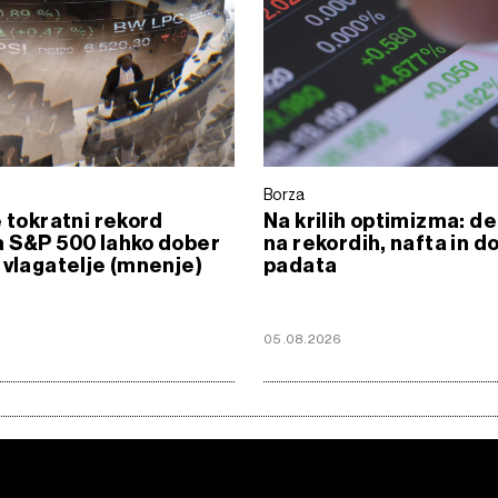
Borza
e tokratni rekord
Na krilih optimizma: de
 S&P 500 lahko dober
na rekordih, nafta in d
 vlagatelje (mnenje)
padata
6
05.08.2026