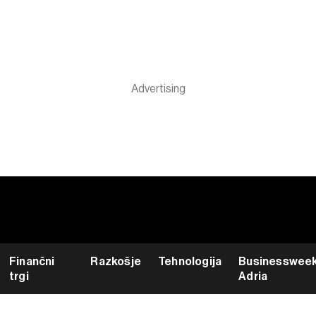
Finančni
Razkošje
Tehnologija
Businesswee
trgi
Adria