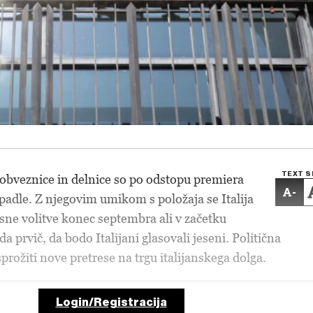
TEXT S
 obveznice in delnice so po odstopu premiera
-
padle. Z njegovim umikom s položaja se Italija
sne volitve konec septembra ali v začetku
a prvič, da bodo Italijani glasovali jeseni. Politična
rožiti nove pretrese na trgu italijanskega dolga.
Login/Registracija