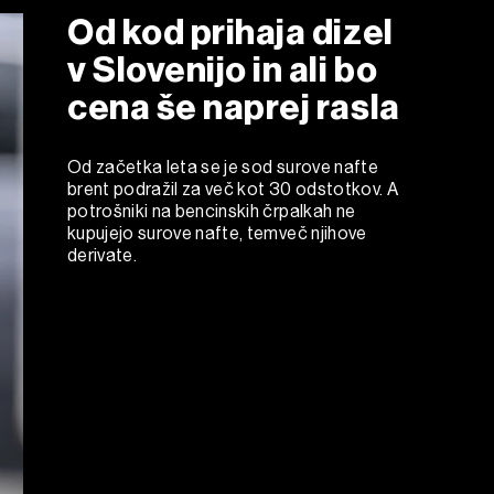
Od kod prihaja dizel
v Slovenijo in ali bo
cena še naprej rasla
Od začetka leta se je sod surove nafte
brent podražil za več kot 30 odstotkov. A
potrošniki na bencinskih črpalkah ne
kupujejo surove nafte, temveč njihove
derivate.