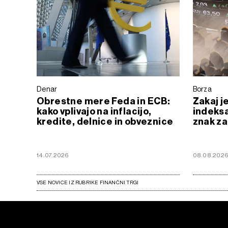
Denar
Borza
Obrestne mere Feda in ECB:
Zakaj j
kako vplivajo na inflacijo,
indeksa
kredite, delnice in obveznice
znak za
14.07.2026
08.08.202
VSE NOVICE IZ RUBRIKE FINANČNI TRGI