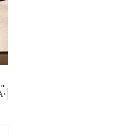
IZE
+