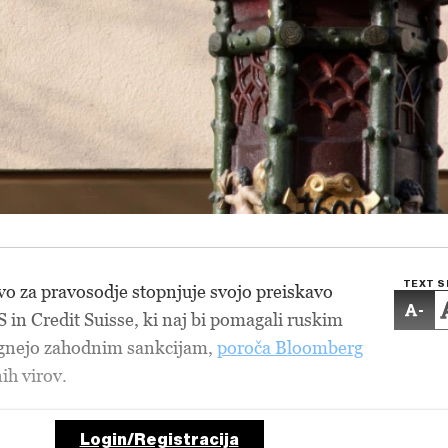
TEXT S
o za pravosodje stopnjuje svojo preiskavo
-
 in Credit Suisse, ki naj bi pomagali ruskim
ognejo zahodnim sankcijam,
poroča Bloomberg
ih virov.
Login/Registracija