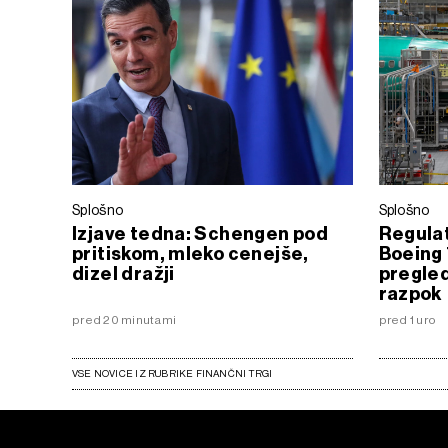
Splošno
Splošno
Izjave tedna: Schengen pod
Regula
pritiskom, mleko cenejše,
Boeing 
dizel dražji
pregled
razpok
pred 20 minutami
pred 1 uro
VSE NOVICE IZ RUBRIKE FINANČNI TRGI