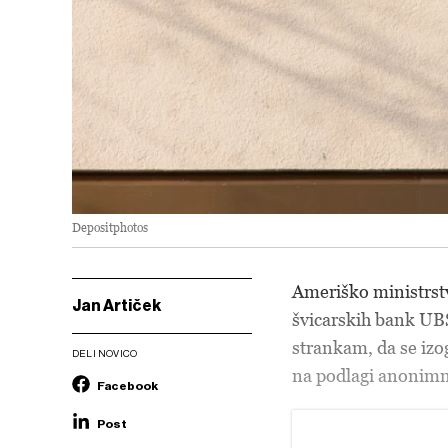
Depositphotos
Ameriško ministrstv
Jan Artiček
švicarskih bank UBS
strankam, da se iz
DELI NOVICO
na podlagi anonimn
Facebook
Post