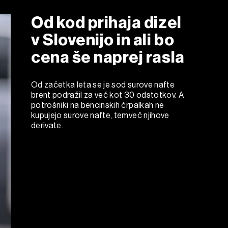
Od kod prihaja dizel
v Slovenijo in ali bo
cena še naprej rasla
Od začetka leta se je sod surove nafte
brent podražil za več kot 30 odstotkov. A
potrošniki na bencinskih črpalkah ne
kupujejo surove nafte, temveč njihove
derivate.