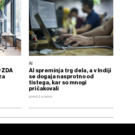
AI
v ZDA
AI spreminja trg dela, a v Indiji
za
se dogaja nasprotno od
tistega, kar so mnogi
pričakovali
pred 2 urama