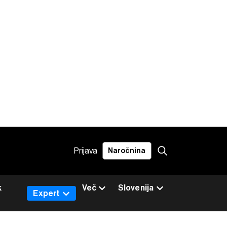
Prijava
Naročnina
k
Več
Slovenija
Expert