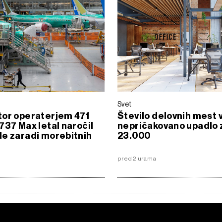
Svet
tor operaterjem 471
Število delovnih mest 
737 Max letal naročil
nepričakovano upadlo 
e zaradi morebitnih
23.000
pred 2 urama