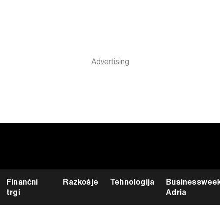
Finančni
Razkošje
Tehnologija
Businesswee
trgi
Adria