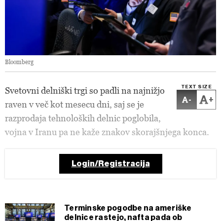
Bloomberg
TEXT SIZE
Svetovni delniški trgi so padli na najnižjo
-
+
raven v več kot mesecu dni, saj se je
razprodaja tehnoloških delnic poglobila,
vojna v Iranu pa ne kaže znakov skorajšnjega konca.
Login/Registracija
Terminske pogodbe na ameriške
delnice rastejo, nafta pada ob