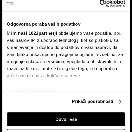
Od kod prihaja dizel v Slovenijo in ali
bo cena še naprej rasla
Odgovorna poraba vaših podatkov
Od začetka leta se je sod surove nafte brent podražil za
Mi in
naši 1022partnerji
obdelujemo vaše podatke, npr.
več kot 30 odstotkov. A potrošniki na bencinskih črpalkah
ne kupujejo surove nafte, temveč njihove derivate.
vaš naslov IP, z uporabo tehnologij, kot so piškotki, za
shranjevanje in dostop do podatkov o vaši napravi, da
vam lahko prikazujemo prilagojene oglase in vsebino, za
merjenje oglasov in vsebine, vpoglede o obiskovalcih in
razvoj izdelkov. Imate izbiro glede tega, kdo uporablja
vaše podatke in za kakšne namene.
Če dovolite, želimo tudi:
Zbirati informacije o vaši geografski lokaciji, ki so
ETF-tekma Hrvatov in Slovencev
Nas čaka draga kurilna sezona?
Prikaži podrobnosti
lahko točni do nekaj metrov
na Ljubljanski borzi: kdo zmaguje
EU z najnižjimi zalogami plina v
s košarico slovenskih delnic
dveh desetletjih
Identificirati napravo z aktivnim preverjanjem
Dovoli vse
lastnosti (odčitavanje prstnih odtisov)
Poglejte si še, kako se obdelujejo vaši osebni podatki in