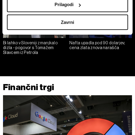
nastavite svoje preference v
razdelku o podrobnostih
.
Prilagodi
Lahko spremenite ali odstranite vaše dovoljenje kadarkoli
iz Izjave o piškotkih.
Zavrni
Skupni upravljavci obdelave so HD-WIN ARENA SPORT
d.o.o. in
Partnerji
. Več o podatkih, ki jih obdelujemo, in o
Bi lahko v Sloveniji zmanjkalo
Nafta upadla pod 90 dolarjev,
vaših pravicah glede teh podatkov najdete v naši
Politiki
dizla - pogovor s Tomažem
cena zlata znova narašča
Slavcem iz Petrola
zasebnosti
, o piškotkih in drugih podobnih tehnologijah
pa v
Politiki piškotkov
.
Piškotke lahko kadar koli ponovno prilagodite tako, da
kliknete možnost »Prikaži podrobnosti«. Privolitev lahko
kadar koli prekličete brez kakršnih koli posledic.
Finančni trgi