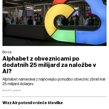
Borza
Alphabet z obveznicami po
dodatnih 25 milijard za naložbe v
AI?
Alphabet namerava z najnovejšo ponudbo obveznic zbrati kar
25 milijard dolarjev.
pred 5 urami
Wizz Air potonil v rdeče številke