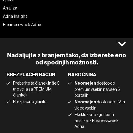
Analiza
Adria Insight
Businessweek Adria
Spremljajte nas
Splošni pogoji
Politika zasebnosti
Facebook
Nadaljujte z branjem tako, da izberete eno
Piškotki
Instagram
od spodnjih možnosti.
Impresum
Twitter
BREZPLAČEN RAČUN
NAROČNINA
Marketing
Linkedin
Preberite ta članek in še 3
Neomejen
dostop do
Uporaba umetne inteligence
Tiktok
(ne velja za PREMIUM
premium vsebin na vseh 5
članke)
portalih
Brezplačno glasilo
Neomejen
dostop do TV in
©2022 - 2026 Bloomberg L.P. All Rights Reserved. BLOOMBERG and
video vsebin
the BLOOMBERG logo are registered trademarks and service marks of
Ekskluzivne zgodbe in
Bloomberg Finance L.P. or its subsidiaries, displayed with permission
Bloomberg Adria is a Mtel Swiss SA Property
analize iz Businessweek
News CMS by Cubes
Adria