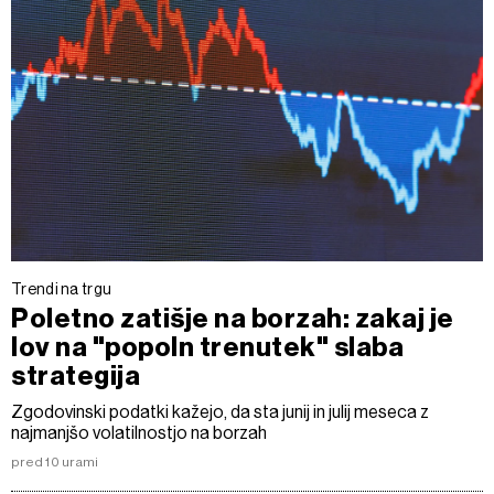
Trendi na trgu
Poletno zatišje na borzah: zakaj je
lov na "popoln trenutek" slaba
strategija
Zgodovinski podatki kažejo, da sta junij in julij meseca z
najmanjšo volatilnostjo na borzah
pred 10 urami