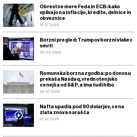
Obrestne mere Feda in ECB: kako
vplivajo na inflacijo, kredite, delnice in
obveznice
14.07.2026
Borzni pregled: Trumpov borzni vlakec
smrti
30.03.2026
Romunska borzna zgodba: po donosu
prekaša Nasdaq, vrednotenjsko
cenejša od S&P, a ima tudi hibo
29.07.2026
Nafta upadla pod 90 dolarjev, cena
zlata znova narašča
27.07.2026