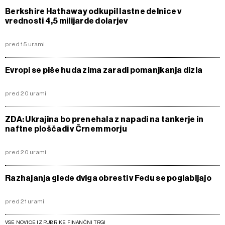
Berkshire Hathaway odkupil lastne delnice v
vrednosti 4,5 milijarde dolarjev
pred 15 urami
Evropi se piše huda zima zaradi pomanjkanja dizla
pred 20 urami
ZDA: Ukrajina bo prenehala z napadi na tankerje in
naftne ploščadi v Črnem morju
pred 20 urami
Razhajanja glede dviga obresti v Fedu se poglabljajo
pred 21 urami
VSE NOVICE IZ RUBRIKE FINANČNI TRGI