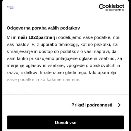
Od kod prihaja dizel v Slovenijo in ali
Odgovorna poraba vaših podatkov
bo cena še naprej rasla
Mi in
naši 1022partnerji
obdelujemo vaše podatke, npr.
Od začetka leta se je sod surove nafte brent podražil za
vaš naslov IP, z uporabo tehnologij, kot so piškotki, za
več kot 30 odstotkov. A potrošniki na bencinskih črpalkah
shranjevanje in dostop do podatkov o vaši napravi, da
ne kupujejo surove nafte, temveč njihove derivate.
vam lahko prikazujemo prilagojene oglase in vsebino, za
merjenje oglasov in vsebine, vpoglede o obiskovalcih in
razvoj izdelkov. Imate izbiro glede tega, kdo uporablja
vaše podatke in za kakšne namene.
Če dovolite, želimo tudi:
Zbirati informacije o vaši geografski lokaciji, ki so
Prikaži podrobnosti
lahko točni do nekaj metrov
ETF-tekma Hrvatov in Slovencev
Nas čaka draga kurilna sezona?
Identificirati napravo z aktivnim preverjanjem
na Ljubljanski borzi: kdo zmaguje
EU z najnižjimi zalogami plina v
Dovoli vse
lastnosti (odčitavanje prstnih odtisov)
s košarico slovenskih delnic
dveh desetletjih
Poglejte si še, kako se obdelujejo vaši osebni podatki in