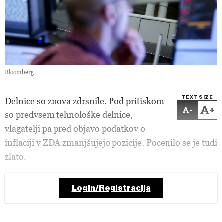
Bloomberg
TEXT SIZE
Delnice so znova zdrsnile. Pod pritiskom
-
+
so predvsem tehnološke delnice,
vlagatelji pa pred objavo podatkov o
inflaciji v ZDA zmanjšujejo pozicije. Pocenilo se je tudi
zlato.
Login/Registracija