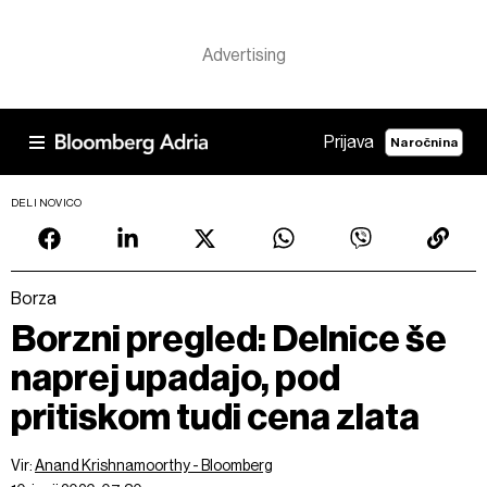
Prijava
Naročnina
DELI NOVICO
Borza
Borzni pregled: Delnice še
naprej upadajo, pod
pritiskom tudi cena zlata
Vir:
Anand Krishnamoorthy - Bloomberg