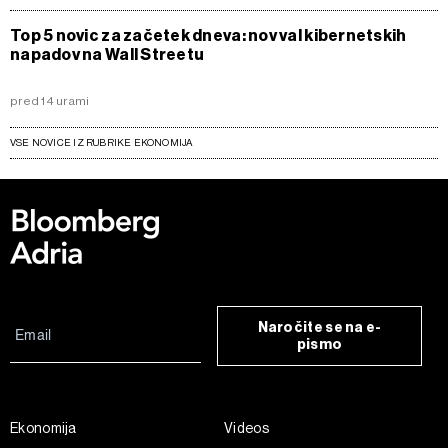
Top 5 novic za začetek dneva: nov val kibernetskih
napadov na Wall Streetu
pred 14 urami
VSE NOVICE IZ RUBRIKE EKONOMIJA
Naročite se na e-
pismo
Ekonomija
Videos