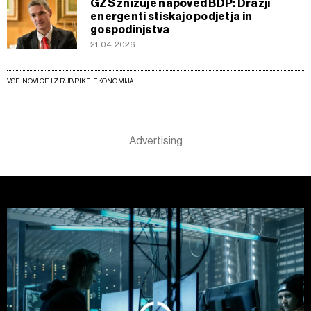
GZS znižuje napoved BDP: Dražji
energenti stiskajo podjetja in
gospodinjstva
21.04.2026
VSE NOVICE IZ RUBRIKE EKONOMIJA