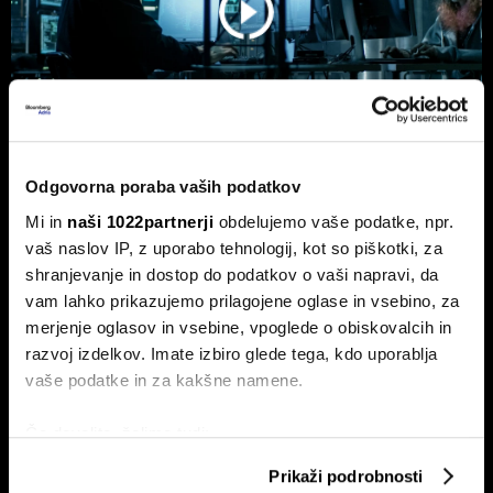
Odgovorna poraba vaših podatkov
Top 5 novic za začetek dneva: nov
Mi in
naši 1022partnerji
obdelujemo vaše podatke, npr.
val kibernetskih napadov na Wall
vaš naslov IP, z uporabo tehnologij, kot so piškotki, za
Streetu
shranjevanje in dostop do podatkov o vaši napravi, da
vam lahko prikazujemo prilagojene oglase in vsebino, za
To so najpomembnejše poslovne novice za začetek dneva.
merjenje oglasov in vsebine, vpoglede o obiskovalcih in
razvoj izdelkov. Imate izbiro glede tega, kdo uporablja
vaše podatke in za kakšne namene.
Če dovolite, želimo tudi:
Zbirati informacije o vaši geografski lokaciji, ki so
Prikaži podrobnosti
lahko točni do nekaj metrov