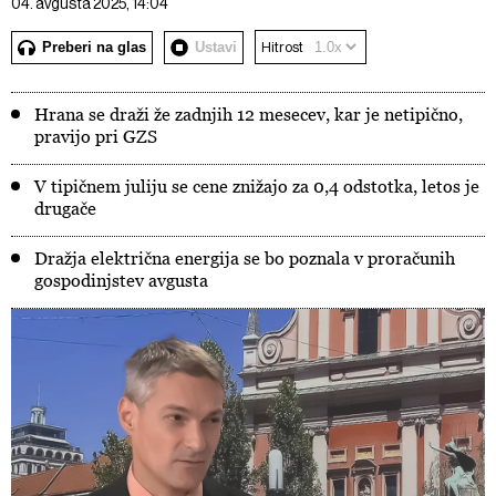
04. avgusta 2025, 14:04
Preberi na glas
Ustavi
Hitrost
Hrana se draži že zadnjih 12 mesecev, kar je netipično,
pravijo pri GZS
V tipičnem juliju se cene znižajo za 0,4 odstotka, letos je
drugače
Dražja električna energija se bo poznala v proračunih
gospodinjstev avgusta