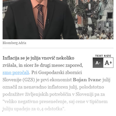
Bloomberg Adria
TEXT SIZE
Inflacija se je julija vnovič nekoliko
-
+
zvišala, in sicer že drugi mesec zapored,
smo poročali
. Pri Gospodarski zbornici
Slovenije (GZS) je prvi ekonomist
Bojan Ivanc
julij
označil za nenavadno inflatoren julij, polodstotno
podražitev življenjskih potrebščin v Sloveniji pa za
"veliko negativno presenečenje, saj cene v tipičnem
juliju upadejo za 0,4 odstotka".