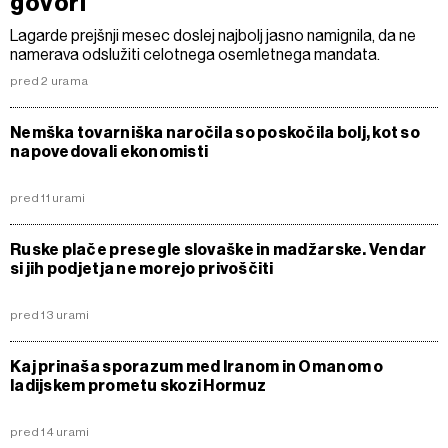
govori
Lagarde prejšnji mesec doslej najbolj jasno namignila, da ne
namerava odslužiti celotnega osemletnega mandata.
pred 2 urama
Nemška tovarniška naročila so poskočila bolj, kot so
napovedovali ekonomisti
pred 11 urami
Ruske plače presegle slovaške in madžarske. Vendar
si jih podjetja ne morejo privoščiti
pred 13 urami
Kaj prinaša sporazum med Iranom in Omanom o
ladijskem prometu skozi Hormuz
pred 14 urami