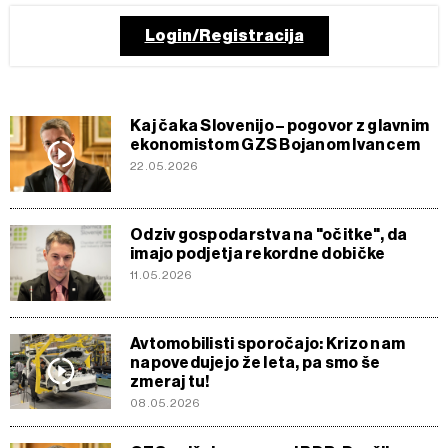
Login/Registracija
Kaj čaka Slovenijo – pogovor z glavnim
ekonomistom GZS Bojanom Ivancem
22.05.2026
Odziv gospodarstva na "očitke", da
imajo podjetja rekordne dobičke
11.05.2026
Avtomobilisti sporočajo: Krizo nam
napovedujejo že leta, pa smo še
zmeraj tu!
08.05.2026