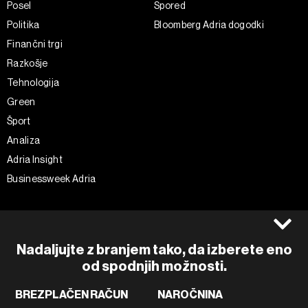
Posel
Spored
Politika
Bloomberg Adria dogodki
Finančni trgi
Razkošje
Tehnologija
Green
Šport
Analiza
Adria Insight
Businessweek Adria
Spremljajte nas
Splošni pogoji
Politika zasebnosti
Facebook
Nadaljujte z branjem tako, da izberete eno
Piškotki
Instagram
od spodnjih možnosti.
Impresum
Twitter
BREZPLAČEN RAČUN
NAROČNINA
Marketing
Linkedin