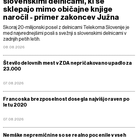
slovenskimi delnicami, ki se
sklepajo mimo običajne knjige
naročil - primer zakoncev Južna
Skoraj 20-milijonski posel z delnicami Telekoma Slovenije je
med najvrednejšimi posli s svežnji s slovenskimi delnicami v
zadnjih petih letih.
08.08.2026
Število delovnih mest v ZDA nepričakovano upadlo za
23.000
07.08.2026
Francoska brezposelnost dosegla najvišjo raven po
letu 2020
07.08.2026
Nemške nepremičnine so se realno pocenile v vseh