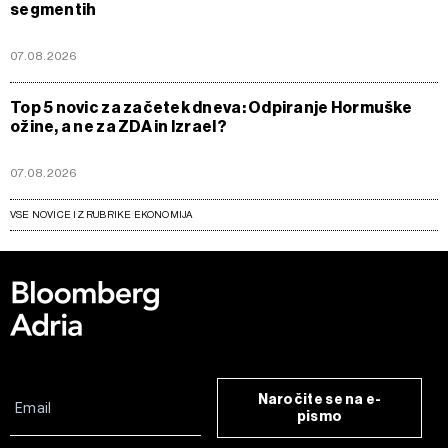
segmentih
07.08.2026
Top 5 novic za začetek dneva: Odpiranje Hormuške
ožine, a ne za ZDA in Izrael?
07.08.2026
VSE NOVICE IZ RUBRIKE EKONOMIJA
Naročite se na e-
pismo