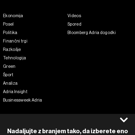
Ekonomija
Videos
Posel
Spored
Politika
Bloomberg Adria dogodki
Finančni trgi
Razkošje
Tehnologija
Green
Šport
Analiza
Adria Insight
Businessweek Adria
Spremljajte nas
Splošni pogoji
Politika zasebnosti
Facebook
Nadaljujte z branjem tako, da izberete eno
Piškotki
Instagram