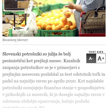
Bloomberg Mercury
TEXT SIZE
Slovenski potrošniki so julija še bolj
-
+
pesimistični kot prejšnji mesec. Kazalnik
zaupanja potrošnikov se je v primerjavi s
prejšnjim mesecem poslabšal za šest odstotnih točk in
padel na najnižjo raven po aprilu 2020. Kot najslabše
potrošniki ocenjujejo finančno stanje v gospodinjstvu
v prihodnjih 12 mesecih, ki je doseglo najnižjo raven v
celotnem obdobju opazovanja, kažejo podatki
statističnega urada RS.