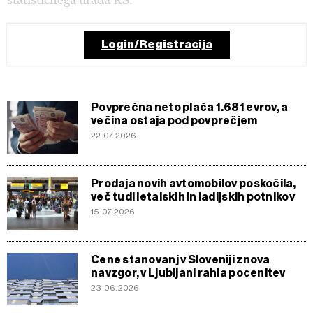
Login/Registracija
Povprečna neto plača 1.681 evrov, a
večina ostaja pod povprečjem
22.07.2026
Prodaja novih avtomobilov poskočila,
več tudi letalskih in ladijskih potnikov
15.07.2026
Cene stanovanj v Sloveniji znova
navzgor, v Ljubljani rahla pocenitev
23.06.2026