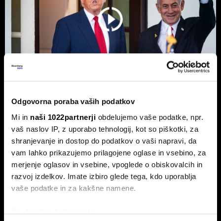
Odgovorna poraba vaših podatkov
Top 5 novic za začetek dneva:
Mi in
naši 1022partnerji
obdelujemo vaše podatke, npr.
Odpiranje Hormuške ožine, a ne za
vaš naslov IP, z uporabo tehnologij, kot so piškotki, za
ZDA in Izrael?
shranjevanje in dostop do podatkov o vaši napravi, da
To so prve novice dneva.
vam lahko prikazujemo prilagojene oglase in vsebino, za
merjenje oglasov in vsebine, vpoglede o obiskovalcih in
razvoj izdelkov. Imate izbiro glede tega, kdo uporablja
vaše podatke in za kakšne namene.
Če dovolite, želimo tudi: