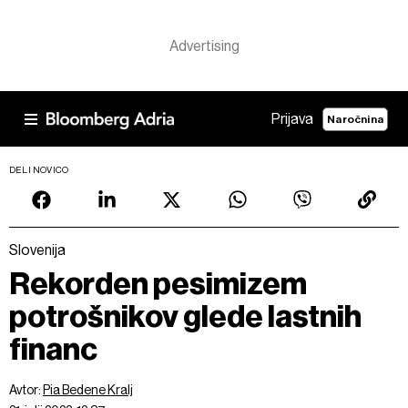
Prijava
Naročnina
DELI NOVICO
Slovenija
Rekorden pesimizem
potrošnikov glede lastnih
financ
Avtor:
Pia Bedene Kralj