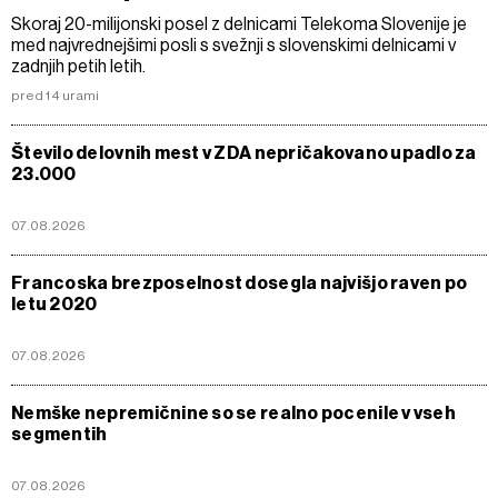
Skoraj 20-milijonski posel z delnicami Telekoma Slovenije je
med najvrednejšimi posli s svežnji s slovenskimi delnicami v
zadnjih petih letih.
pred 14 urami
Število delovnih mest v ZDA nepričakovano upadlo za
23.000
07.08.2026
Francoska brezposelnost dosegla najvišjo raven po
letu 2020
07.08.2026
Nemške nepremičnine so se realno pocenile v vseh
segmentih
07.08.2026