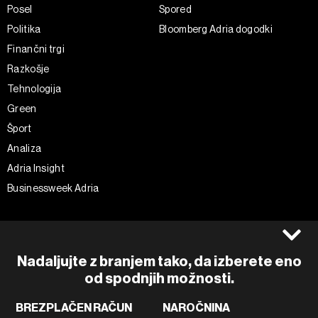
Posel
Spored
Politika
Bloomberg Adria dogodki
Finančni trgi
Razkošje
Tehnologija
Green
Šport
Analiza
Adria Insight
Businessweek Adria
Spremljajte nas
Splošni pogoji
Politika zasebnosti
Facebook
Nadaljujte z branjem tako, da izberete eno
Piškotki
Instagram
od spodnjih možnosti.
Impresum
Twitter
BREZPLAČEN RAČUN
NAROČNINA
Marketing
Linkedin