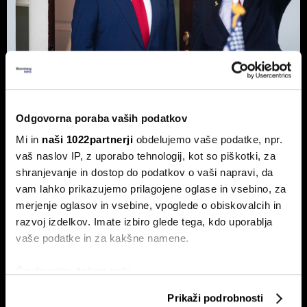
Top 5 novic za začetek dneva:
Odgovorna poraba vaših podatkov
Odpiranje Hormuške ožine, a ne za
Mi in
naši 1022partnerji
obdelujemo vaše podatke, npr.
ZDA in Izrael?
vaš naslov IP, z uporabo tehnologij, kot so piškotki, za
To so prve novice dneva.
shranjevanje in dostop do podatkov o vaši napravi, da
vam lahko prikazujemo prilagojene oglase in vsebino, za
merjenje oglasov in vsebine, vpoglede o obiskovalcih in
razvoj izdelkov. Imate izbiro glede tega, kdo uporablja
vaše podatke in za kakšne namene.
Če dovolite, želimo tudi:
Zbirati informacije o vaši geografski lokaciji, ki so
Prikaži podrobnosti
Borza na rekordu, ekonomija na
Top 5 novic za začetek dneva:
lahko točni do nekaj metrov