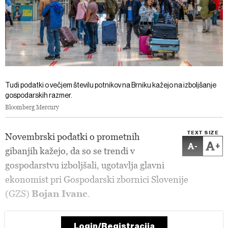
Tudi podatki o večjem številu potnikov na Brniku kažejo na izboljšanje
gospodarskih razmer.
Bloomberg Mercury
TEXT SIZE
Novembrski podatki o prometnih
-
+
gibanjih kažejo, da so se trendi v
gospodarstvu izboljšali, ugotavlja glavni
ekonomist pri Gospodarski zbornici Slovenije
(GZS)
Bojan Ivanc
.
Login/Registracija