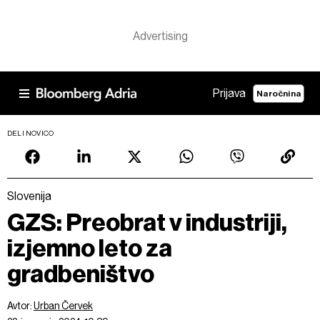
Prijava
Naročnina
DELI NOVICO
Slovenija
GZS: Preobrat v industriji,
izjemno leto za
gradbeništvo
Avtor:
Urban Červek