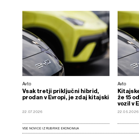
Avto
Avto
Vsak tretji priključni hibrid,
Kitajsk
prodan v Evropi, je zdaj kitajski
že 15 o
vozil v 
22.07.2026
22.05.2026
VSE NOVICE IZ RUBRIKE EKONOMIJA