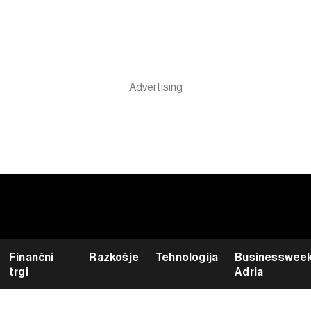
Finančni
Razkošje
Tehnologija
Businesswee
trgi
Adria