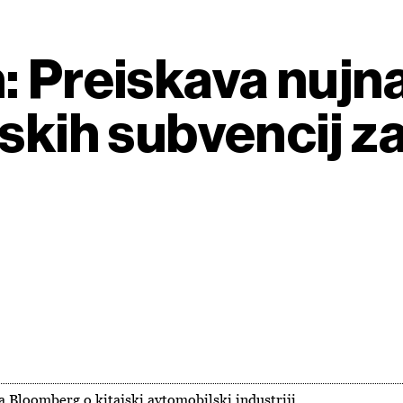
: Preiskava nujna
skih subvencij za
 Bloomberg o kitajski avtomobilski industriji