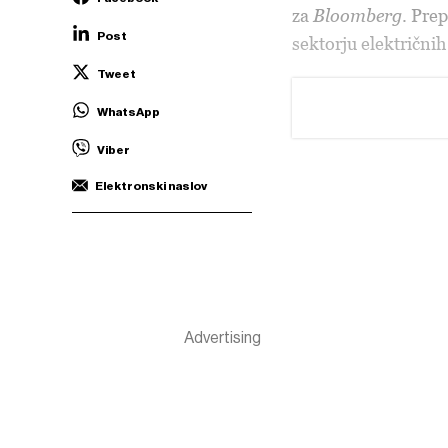
za
Bloomberg
. Pre
Post
sektorju električnih
Tweet
WhatsApp
Viber
Elektronski naslov