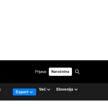
Prijava
Naročnina
k
Več
Slovenija
Expert