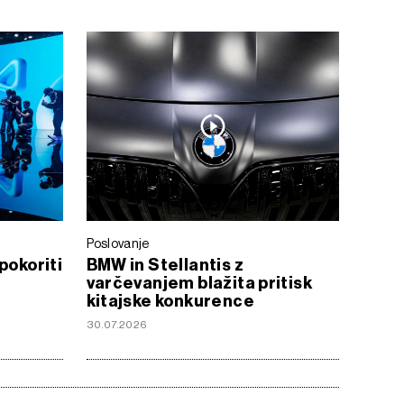
Poslovanje
pokoriti
BMW in Stellantis z
varčevanjem blažita pritisk
kitajske konkurence
30.07.2026