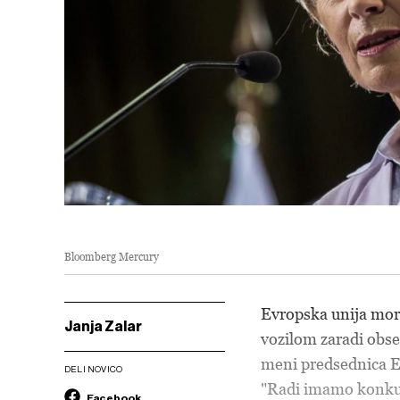
Bloomberg Mercury
Evropska unija mora
Janja Zalar
vozilom zaradi obsežn
meni predsednica 
DELI NOVICO
"Radi imamo konkure
Facebook