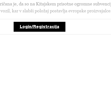
pričana je, da so na Kitajskem prisotne ogromne subvenci
 vozil, kar v slabši položaj postavlja evropske proizvajalce
Login/Registracija