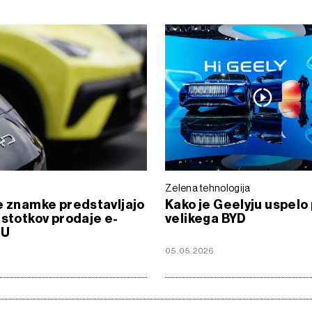
Zelena tehnologija
e znamke predstavljajo
Kako je Geelyju uspelo 
dstotkov prodaje e-
velikega BYD
EU
05.05.2026