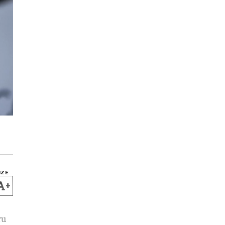
IZE
+
ru