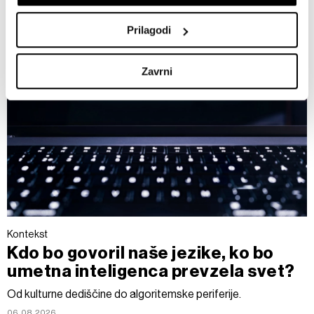
Poglejte si še, kako se obdelujejo vaši osebni podatki in
nastavite svoje preference v
razdelku o podrobnostih
.
Prilagodi
Lahko spremenite ali odstranite vaše dovoljenje kadarkoli
iz Izjave o piškotkih.
Zavrni
Skupni upravljavci obdelave so HD-WIN ARENA SPORT
d.o.o. in
Partnerji
. Več o podatkih, ki jih obdelujemo, in o
vaših pravicah glede teh podatkov najdete v naši
Politiki
zasebnosti
, o piškotkih in drugih podobnih tehnologijah
pa v
Politiki piškotkov
.
Piškotke lahko kadar koli ponovno prilagodite tako, da
kliknete možnost »Prikaži podrobnosti«. Privolitev lahko
kadar koli prekličete brez kakršnih koli posledic.
Kontekst
Kdo bo govoril naše jezike, ko bo
umetna inteligenca prevzela svet?
Od kulturne dediščine do algoritemske periferije.
06.08.2026