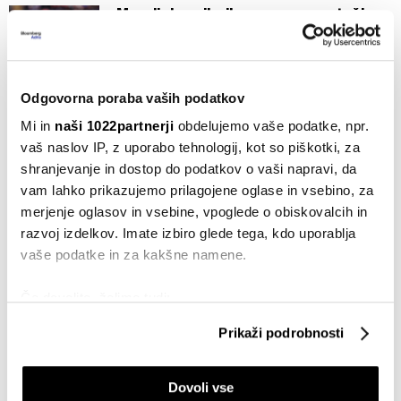
Mundial napihnil cene: nogometaši po
novem vredni tudi krepko čez 200
milijonov
06.08.2026
Odgovorna poraba vaših podatkov
Fifa Inc.: Se lahko Evropa zoperstavi
Mi in
naši 1022partnerji
obdelujemo vaše podatke, npr.
Infantinovemu pohodu zasebnega
kapitala?
vaš naslov IP, z uporabo tehnologij, kot so piškotki, za
31.07.2026
shranjevanje in dostop do podatkov o vaši napravi, da
vam lahko prikazujemo prilagojene oglase in vsebino, za
merjenje oglasov in vsebine, vpoglede o obiskovalcih in
VSE NOVICE IZ RUBRIKE BUSINESSWEEK ADRIA
razvoj izdelkov. Imate izbiro glede tega, kdo uporablja
vaše podatke in za kakšne namene.
Če dovolite, želimo tudi:
Zbirati informacije o vaši geografski lokaciji, ki so
Prikaži podrobnosti
lahko točni do nekaj metrov
Businessweek Adria
Identificirati napravo z aktivnim preverjanjem
Dovoli vse
lastnosti (odčitavanje prstnih odtisov)