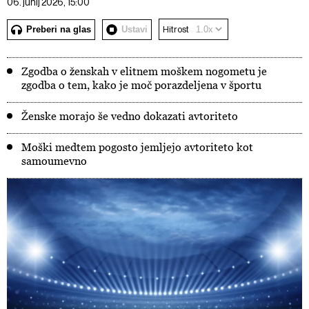
06. junij 2026, 15:00
Preberi na glas
Ustavi
Hitrost
Zgodba o ženskah v elitnem moškem nogometu je
zgodba o tem, kako je moč porazdeljena v športu
Ženske morajo še vedno dokazati avtoriteto
Moški medtem pogosto jemljejo avtoriteto kot
samoumevno