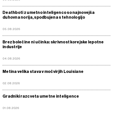
Deathboti z umetno inteligenco so najnovejša
duhovna norija, spodbujena s tehnologijo
05.08.2026
Brez bolečine ni učinka: skrivnost korejske lepotne
industrije
04.08.2026
Metina velika stava v močvirjih Louisiane
02.08.2026
Gradniki razcveta umetne inteligence
01.08.2026