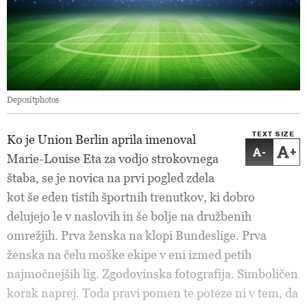
Depositphotos
TEXT SIZE
Ko je Union Berlin aprila imenoval
-
+
Marie-Louise Eta za vodjo strokovnega
štaba, se je novica na prvi pogled zdela
kot še eden tistih športnih trenutkov, ki dobro
delujejo le v naslovih in še bolje na družbenih
omrežjih. Prva ženska na klopi Bundeslige. Prva
ženska na čelu moške ekipe v eni izmed petih
najmočnejših lig. Zgodovinska fotografija. Simboličen
korak naprej. Toda pravi pomen te poteze ni v tem, da