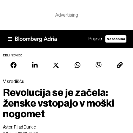
Prijava
Naročnina
DELI NOVICO
V središču
Revolucija se je začela:
ženske vstopajo v moški
nogomet
Avtor:
Rijad Durkić