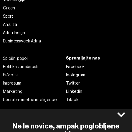
Green
Šport
Analiza
Adria Insight
Businessweek Adria
Spremljajte nas
Splošni pogoji
Politika zasebnosti
Facebook
Piškotki
Instagram
Impresum
Twitter
Marketing
Linkedin
Uporaba umetne inteligence
Tiktok
©2022 - 2026 Bloomberg L.P. All Rights Reserved. BLOOMBERG and
Ne le novice, ampak poglobljene
the BLOOMBERG logo are registered trademarks and service marks of
Bloomberg Finance L.P. or its subsidiaries, displayed with permission