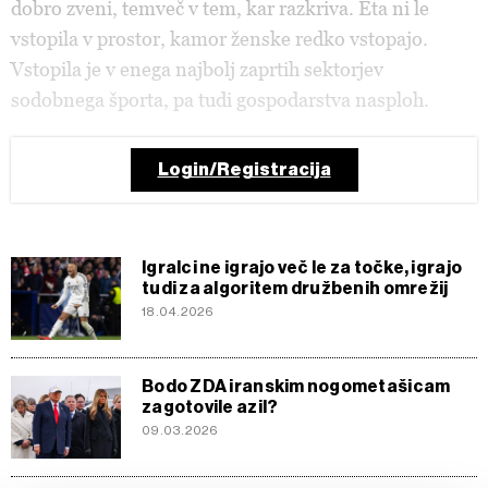
dobro zveni, temveč v tem, kar razkriva. Eta ni le
vstopila v prostor, kamor ženske redko vstopajo.
Vstopila je v enega najbolj zaprtih sektorjev
sodobnega športa, pa tudi gospodarstva nasploh.
Login/Registracija
Igralci ne igrajo več le za točke, igrajo
tudi za algoritem družbenih omrežij
18.04.2026
Bodo ZDA iranskim nogometašicam
zagotovile azil?
09.03.2026