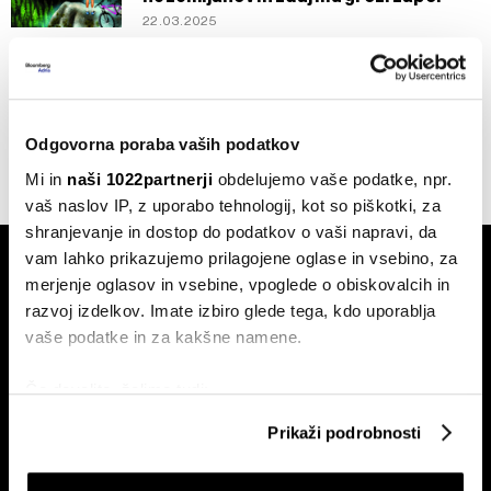
22.03.2025
Splošno
Ameriškemu teoretiku zarot 50
milijonov dolarjev kazni zaradi laganja
06.08.2022
Odgovorna poraba vaših podatkov
Mi in
naši 1022partnerji
obdelujemo vaše podatke, npr.
vaš naslov IP, z uporabo tehnologij, kot so piškotki, za
shranjevanje in dostop do podatkov o vaši napravi, da
vam lahko prikazujemo prilagojene oglase in vsebino, za
merjenje oglasov in vsebine, vpoglede o obiskovalcih in
razvoj izdelkov. Imate izbiro glede tega, kdo uporablja
vaše podatke in za kakšne namene.
Naročite se na e-
Če dovolite, želimo tudi:
pismo
Zbirati informacije o vaši geografski lokaciji, ki so
Prikaži podrobnosti
lahko točni do nekaj metrov
Identificirati napravo z aktivnim preverjanjem