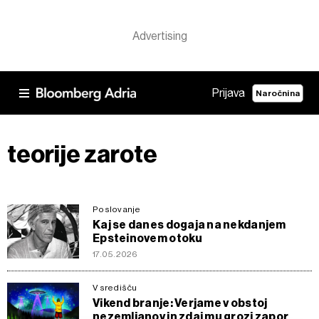
Prijava
Naročnina
teorije zarote
Poslovanje
Kaj se danes dogaja na nekdanjem
Epsteinovem otoku
17.05.2026
V središču
Vikend branje: Verjame v obstoj
nezemljanov in zdaj mu grozi zapor