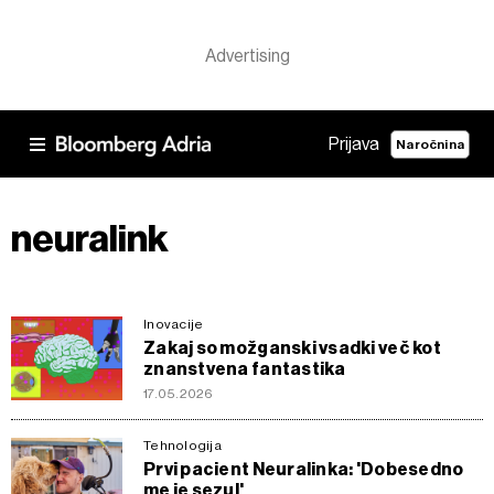
Prijava
Naročnina
neuralink
Inovacije
Zakaj so možganski vsadki več kot
znanstvena fantastika
17.05.2026
Tehnologija
Prvi pacient Neuralinka: 'Dobesedno
me je sezul'