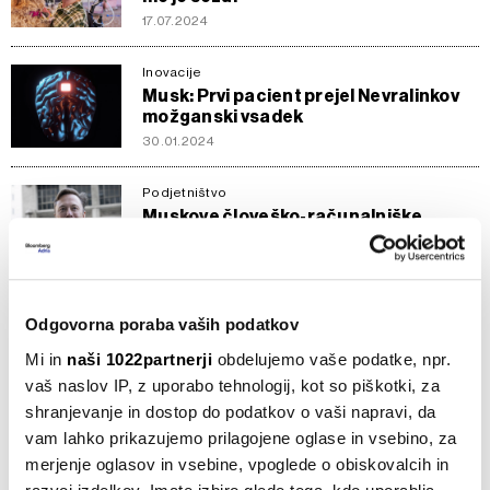
17.07.2024
Inovacije
Musk: Prvi pacient prejel Nevralinkov
možganski vsadek
30.01.2024
Podjetništvo
Muskove človeško-računalniške
himere postajajo resničnost
26.05.2023
Inovacije
Odgovorna poraba vaših podatkov
Muskov Neuralink šest mesecev od
vstavljanja čipov v človeške možgane
Mi in
naši 1022partnerji
obdelujemo vaše podatke, npr.
03.12.2022
vaš naslov IP, z uporabo tehnologij, kot so piškotki, za
shranjevanje in dostop do podatkov o vaši napravi, da
Splošno
vam lahko prikazujemo prilagojene oglase in vsebino, za
Elon Musk z dvojčkoma rešuje
merjenje oglasov in vsebine, vpoglede o obiskovalcih in
populacijsko krizo