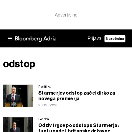
Prijava
Naročnina
odstop
Politika
Starmerjev odstop začel dirko za
novega premierja
23.06.2026
Borza
Odziv trgov po odstopu Starmerja:
funt upadel, britanske državne