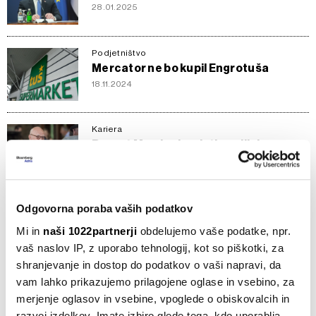
28.01.2025
Podjetništvo
Mercator ne bo kupil Engrotuša
18.11.2024
Kariera
Rupert Murdoch vajeti medijskega
imperija predaja sinu
21.09.2023
Splošno
Odgovorna poraba vaših podatkov
Top 5 novic za začetek dneva:
Mi in
naši 1022partnerji
obdelujemo vaše podatke, npr.
Nenaden padec in toplejši odnosi
vaš naslov IP, z uporabo tehnologij, kot so piškotki, za
10.07.2023
shranjevanje in dostop do podatkov o vaši napravi, da
vam lahko prikazujemo prilagojene oglase in vsebino, za
Politika
merjenje oglasov in vsebine, vpoglede o obiskovalcih in
Jacinda Ardern zapušča položaj
novozelandske premierke
razvoj izdelkov. Imate izbiro glede tega, kdo uporablja