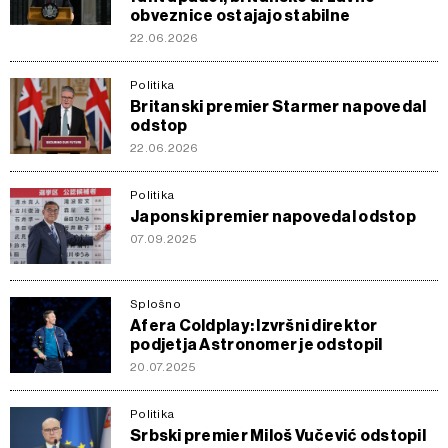
obveznice ostajajo stabilne
22.06.2026
Politika
Britanski premier Starmer napovedal
odstop
22.06.2026
Politika
Japonski premier napovedal odstop
07.09.2025
Splošno
Afera Coldplay: Izvršni direktor
podjetja Astronomer je odstopil
20.07.2025
Politika
Srbski premier Miloš Vučević odstopil