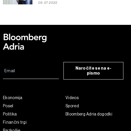
06.07.2022
kliknete možnost »Prikaži podrobnosti«. Privolitev lahko
kadar koli prekličete brez kakršnih koli posledic.
Naročite se na e-
pismo
Ekonomija
Videos
Posel
Spored
Politika
Bloomberg Adria dogodki
Finančni trgi
Razkošje