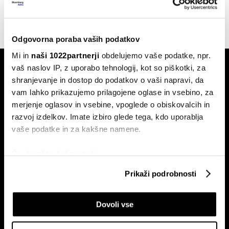
07.05.2026
Odgovorna poraba vaših podatkov
Mi in
naši 1022partnerji
obdelujemo vaše podatke, npr.
vaš naslov IP, z uporabo tehnologij, kot so piškotki, za
shranjevanje in dostop do podatkov o vaši napravi, da
vam lahko prikazujemo prilagojene oglase in vsebino, za
merjenje oglasov in vsebine, vpoglede o obiskovalcih in
razvoj izdelkov. Imate izbiro glede tega, kdo uporablja
Naročite se na e-
vaše podatke in za kakšne namene.
pismo
Če dovolite, želimo tudi:
Zbirati informacije o vaši geografski lokaciji, ki so
Prikaži podrobnosti
Ekonomija
Videos
lahko točni do nekaj metrov
Posel
Spored
Identificirati napravo z aktivnim preverjanjem
Dovoli vse
lastnosti (odčitavanje prstnih odtisov)
Politika
Bloomberg Adria dogodki
Poglejte si še, kako se obdelujejo vaši osebni podatki in
Finančni trgi