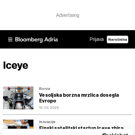
Prijava
Naročnina
Iceye
Borza
Vesoljska borzna mrzlica dosegla
Evropo
16.05.2026
Inovacije
Finski satelitski startup Iceye zbira
250 milijonov evrov